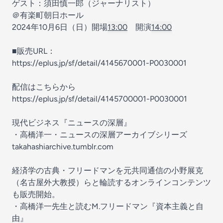
ゲスト：須田慎一郎（ジャーナリスト）
＠有楽町朝日ホール
2024年10月6日（日）開場
13:00
開演
14:00
■販売URL：
https://eplus.jp/sf/detail/4145670001-P0030001
配信はこちらから
https://eplus.jp/sf/detail/4145700001-P0030001
現代ビジネス『ニュースの深層』
・高橋洋一・ニュースの深層アーカイブシリーズ
takahashiarchive.tumblr.com
経済学の古典・フリードマンを元共同通信の小野展克
（名古屋外大教授）らと輪読するオンラインコンテンツ
も販売開始。
・高橋洋一先生と読むM.フリードマン『資本主義と自
由』