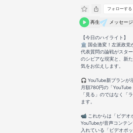
フォローする
再生
メッセージ
【今日のハイライト】
🏛️ 国会激変！左派政
代表質問の論戦がスター
のシビアな現実と、新た
気をお伝えします。
🎧 YouTube新プラ
月額780円の「YouTu
「見る」のではなく「ラ
ます。
📹 これからは「ビデ
YouTubeが音声コ
入れている「ビデオポッ