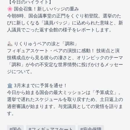
【今日のハイライト】
🌸 国会召集！新しいバッジの重み
今朝8時、国会議事堂の正門をくぐり初登院。選挙のた
びに新しくなる「議員バッジ」に込められた意味と、新
人議員でごった返す会館の様子をレポートします。
⛸️ りくりゅうペアの涙と「調和」
フィギュアスケート・ペアの演技に感動！ 技術点と演
技構成点から見る彼らの凄さと、オリンピックのテーマ
「調和」が今の不安定な世界情勢に投げかけるメッセー
ジについて。
🏛️ 3月末までに予算を通せ！
今日から始まる国会の最大ミッションは「予算成立」。
選挙で遅れたスケジュールを取り戻すため、土日返上の
過密審議が始まります。与党議員としての覚悟を語りま
す。
#国会
#フィギュアスケート
#安全保障