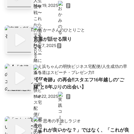
May 19, 2025
かーさんのひとりごと
言葉が話せる限り
May 7, 2025
浜ちゃんの明快ビジネス宅配便/人生成功の早
道はスピーチ・プレゼン力‼️
【『奇跡』の再会‼️スタエフ16年越しの”ご
縁”と8年ぶりの出会い】
Mar 22, 2025
思考の手放しラジオ
「これが良いかな？」ではなく、「これが良