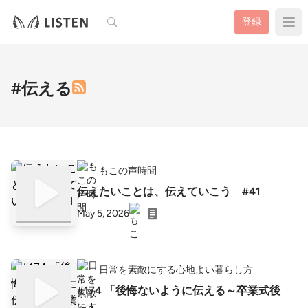
検索
登録
#伝える
もこの声時間
伝えたいことは、伝えていこう #41
May 5, 2026
日常を素敵にする心地よい暮らし方
#174 「後悔ないように伝える～卒業式後
～」