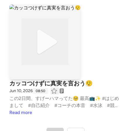
AKIONIGIRI #子育て #スポーツ #親子 #レター募集中
#健康 #毎日配信 #エンタメ #雑談 #起業 --- st
and.fmでは、この放送にいいね・コメント・レター
送信ができます。 https://stand.fm/channels/5fb208
2ec646546590feee3a
カッコつけずに真実を言おう😮‍💨
Jun 10, 2026
08:50
この2日間、すげーハマってた🥺 最高📺✨ #はじめ
まして #自己紹介 #コーチの本音 #水泳 #競
泳 #コーチ #コーチング #子ども #習い事 #T
Read more
eamYAKIONIGIRI #子育て #スポーツ #親子 #レター
募集中 #健康 #毎日配信 #エンタメ #雑談 #起