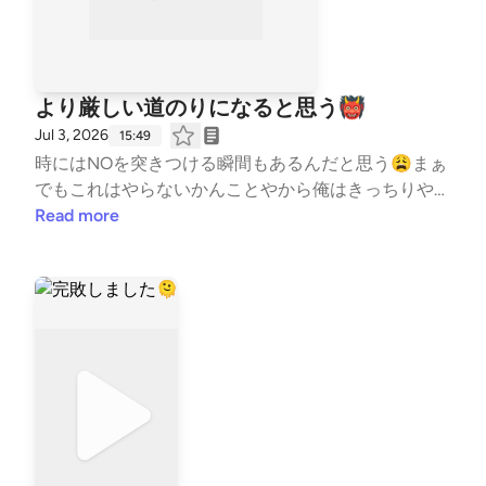
より厳しい道のりになると思う👹
Jul 3, 2026
15:49
時にはNOを突きつける瞬間もあるんだと思う😩まぁ
でもこれはやらないかんことやから俺はきっちりやる
👹 本音は全員と来夏を戦いたいけどね😊 #はじめま
Read more
して #自己紹介 #コーチの本音 #水泳 #競泳
#コーチ #コーチング #子ども #習い事 #Team
YAKIONIGIRI #子育て #スポーツ #親子 #レター募集
中 #健康 #毎日配信 #エンタメ #雑談 #起業 ---
stand.fmでは、この放送にいいね・コメント・レター
送信ができます。 https://stand.fm/channels/5fb208
2ec646546590feee3a