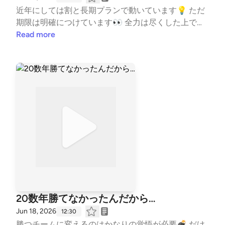
近年にしては割と長期プランで動いています💡 ただ
期限は明確につけています👀 全力は尽くした上で手
に入らなければ次へ進む🐾 #はじめまして #自己紹
Read more
介 #コーチの本音 #水泳 #競泳 #コーチ #コ
ーチング #子ども #習い事 #TeamYAKIONIGIRI #
子育て #スポーツ #親子 #レター募集中 #健康 #毎
日配信 #エンタメ #雑談 #起業 --- stand.fmで
は、この放送にいいね・コメント・レター送信ができ
ます。 https://stand.fm/channels/5fb2082ec646546
590feee3a
20数年勝てなかったんだから…
Jun 18, 2026
12:30
勝つチームに変えるのはかなりの覚悟が必要💣 だけ