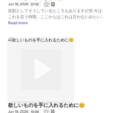
Jun 18, 2026
07:52
役割としてそうしているところもありますが笑 今は
これを言う時期、ここからはこれは言わないみたいな
感じでコントロールはしてますよ🤫 指導者なんで😏
Read more
#はじめまして #自己紹介 #コーチの本音 #水
泳 #競泳 #コーチ #コーチング #子ども #習
い事 #TeamYAKIONIGIRI #子育て #スポーツ #親子
#レター募集中 #健康 #毎日配信 #エンタメ #雑
談 #起業 --- stand.fmでは、この放送にいいね・コ
メント・レター送信ができます。 https://stand.fm/ch
annels/5fb2082ec646546590feee3a
欲しいものを手に入れるために😊
Jun 18, 2026
10:08