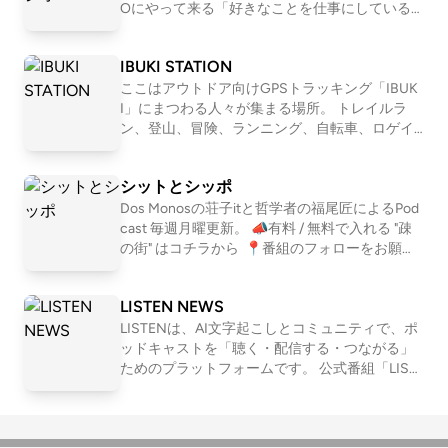
員)、ワッコ(会社員)、さとう(会社員)の４人で
Oにやって来る「好きなことを仕事にしている
お届けします。
人」を深堀りすることで、世の中の多様な仕事
やキャリア、生き方・働き方を「リアルな実
IBUKI STATION
例」として紐解いていきます。 . 【ホスト：近藤
淳也】 株式会社OND代表取締役社長、株式会社
ここはアウトドア向けGPSトラッキング「IBUK
はてな取締役、UNKNOWN KYOTO支配人、NP
I」にまつわる人々が集まる場所。 トレイルラ
O法人滋賀一周トレイル代表理事、トレイルラ
ン、登山、冒険、ランニング、自転車、ロゲイ
ンナー。 2001年に「はてなブログ」「はてなブ
ニング、、 スタイルは数あれど、共通している
ックマーク」などを運営する株式会社はてなを
のは自然を楽しみ、そして人とのつながりも楽
シットとシッポ
創業、2011年にマザーズにて上場。その後2017
しむ姿勢。 自然を目一杯楽しみ、苦しみなが
年に株式会社ONDを設立し、現在もITの第一線
ら、人と接する喜びにも気付く。 アウトドアを
Dos Monosの荘子itと哲学者の福尾匠によるPod
で働く。 株式会社OND: https://ond-inc.com/ .
満喫するみなさんが、ほっとできるIBUKI STATI
cast 毎週月曜更新。 📣有料 / 無料で入れる "疎
【UNKNOWN KYOTO】 築100年を超える元遊
ONです。 IBUKI https://ibuki.run/ 近藤淳也 IBU
の街" はコチラから ⁠ 📍番組のフォローをお願い
郭建築を改装し、仕事もできて暮らせる宿に。
KIを提供する株式会社OND代表。ポッドキャス
します https://linktr.ee/shitshippo 📍X シットと
コワーキングやオフィスを併設することで、宿
トプラットフォーム「LISTEN」も展開 桑原佑輔
シッポ @shitshippo 荘子it @ZoZhit 福尾匠 @tw
LISTEN NEWS
泊として来られる方と京都を拠点に働く方が交
OND所属。IBUKI事業担当営業・テクニカルデ
eetingtakumi 📩シットとシッポへの問い合わせ
わる場所になっています。 1泊の観光目的の利用
ィレクター 中川和美 OND所属。IBUKI担当。ト
はコチラ
LISTENは、AI文字起こしとコミュニティで、ポ
だけではなく、中長期滞在される方にも好評い
レイルランナー
ッドキャストを「聴く・配信する・つながる」
ただいています。 web: https://unknown.kyoto/ .
ためのプラットフォームです。 公式番組「LIST
こちらから本文を読んだりコメントが書けま
EN NEWS」では、開発の裏話や近況も交えつ
す！ https://listen.style/p/unknownradio
つ、最新情報をお届けします。 LISTENはこちら
→ https://listen.style/