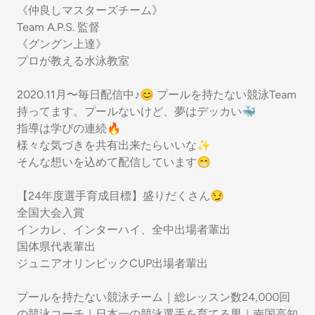
《仲良しマスターズチーム》
Team A.P.S. 監督
《グングン上達》
プロが教える水泳教室
2020.11月〜毎日配信中♪😊 プールを持たない競泳Team
持ってます。プールないけど、夢はデッカい🐳
指導は学びの連続🔥
様々な気づきを共有出来たらいいな✨
そんな想いを込めて配信しています😁
【24年度選手育成目標】盛りだくさん😏
全国大会入賞
インカレ、インターハイ、全中出場者輩出
国体県代表輩出
ジュニアオリンピックCUP出場者輩出
プールを持たない競泳チーム｜総レッスン数24,000回
の競泳コーチ｜日本一の競泳選手を育てる男｜南国高知