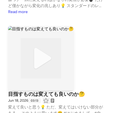
ど僅かながら変化の兆しあり💡 スタンダードのレベ
ルを上げなきゃな💪 #はじめまして #自己紹介 #
Read more
コーチの本音 #水泳 #競泳 #コーチ #コーチン
グ #子ども #習い事 #TeamYAKIONIGIRI #子育て
#スポーツ #親子 #レター募集中 #健康 #毎日配信
#エンタメ #雑談 #起業 --- stand.fmでは、この放
送にいいね・コメント・レター送信ができます。 htt
ps://stand.fm/channels/5fb2082ec646546590feee3a
目指すものは変えても良いのか🤔
Jun 18, 2026
03:13
変えて良いと思う💡 ただ、変えてはいけない部分が