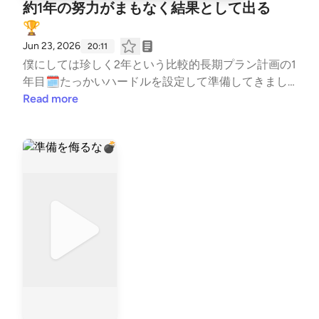
約1年の努力がまもなく結果として出る
🏆
Jun 23, 2026
20:11
僕にしては珍しく2年という比較的長期プラン計画の1
年目🗓️たっかいハードルを設定して準備してきまし
た🏊‍♂️ まもなく結果が出る✨楽しみでしかない😎 #は
Read more
じめまして #自己紹介 #コーチの本音 #水泳 #
競泳 #コーチ #コーチング #子ども #習い事
#TeamYAKIONIGIRI #子育て #スポーツ #親子 #レタ
ー募集中 #健康 #毎日配信 #エンタメ #雑談 #
起業 --- stand.fmでは、この放送にいいね・コメン
ト・レター送信ができます。 https://stand.fm/chann
els/5fb2082ec646546590feee3a