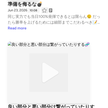
準備を侮るな💣
Jun 23, 2026
10:08
同じ実力でも当日100%発揮できるとは限らん😮‍💨 だっ
たら勝率を上げるためには細部までこだわるべき📝
もちろん努力を積み重ねてきたことが大前提💡 #は
Read more
じめまして #自己紹介 #コーチの本音 #水泳 #
競泳 #コーチ #コーチング #子ども #習い事
#TeamYAKIONIGIRI #子育て #スポーツ #親子 #レタ
ー募集中 #健康 #毎日配信 #エンタメ #雑談 #
起業 --- stand.fmでは、この放送にいいね・コメン
ト・レター送信ができます。 https://stand.fm/chann
els/5fb2082ec646546590feee3a
良い部分と悪い部分は繋がっていたりす