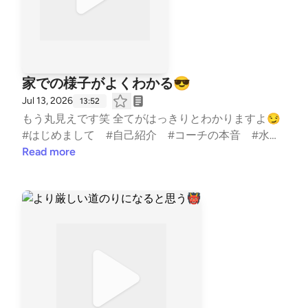
家での様子がよくわかる😎
Jul 13, 2026
13:52
もう丸見えです笑 全てがはっきりとわかりますよ😏
#はじめまして #自己紹介 #コーチの本音 #水
泳 #競泳 #コーチ #コーチング #子ども #習
Read more
い事 #TeamYAKIONIGIRI #子育て #スポーツ #親子
#レター募集中 #健康 #毎日配信 #エンタメ #雑
談 #起業 --- stand.fmでは、この放送にいいね・コ
メント・レター送信ができます。 https://stand.fm/ch
annels/5fb2082ec646546590feee3a