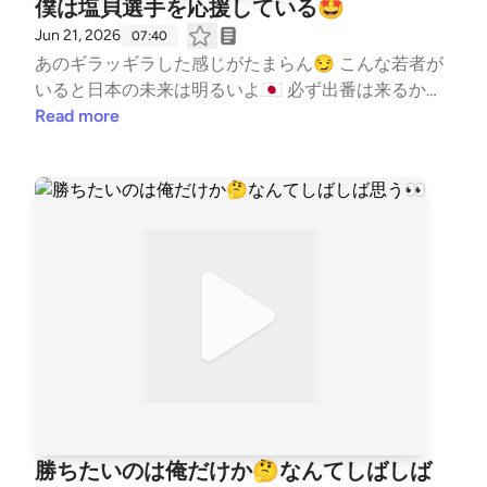
僕は塩貝選手を応援している🤩
Jun 21, 2026
07:40
あのギラッギラした感じがたまらん😏 こんな若者が
いると日本の未来は明るいよ🇯🇵 必ず出番は来るから
⚽️ 応援してる📣 #はじめまして #自己紹介 #コー
Read more
チの本音 #水泳 #競泳 #コーチ #コーチング
#子ども #習い事 #TeamYAKIONIGIRI #子育て #ス
ポーツ #親子 #レター募集中 #健康 #毎日配信 #エ
ンタメ #雑談 #起業 --- stand.fmでは、この放送に
いいね・コメント・レター送信ができます。 https://s
tand.fm/channels/5fb2082ec646546590feee3a
勝ちたいのは俺だけか🤔なんてしばしば