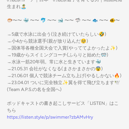
生まれ🏝
🐡〜〜 🐳 〜〜 🐬 〜〜 🐋 〜〜 🦈 〜〜 🐟 〜〜 🐠〜
→5歳で水泳に出会う(泣き続けていたらしい🤣)
→小4から競泳選手(親が放り込んだ🥺)
→国体等各種全国大会で入賞(やっててよかったよ✨)
→19歳からスイミングコーチ(ふらりと始めた🥽)
→水泳一筋20年弱。常に水と生きています🐳
→21.05.31 会社がなくなる(まさかまさかの😨)
→21.06.01 個人で競泳チーム立ち上げ(やるしかない🔥)
→23.04.01 ついに完全独立✨翼を得て飛び立ちます🕊
(Team A.P.S.の名を全国へ)
ポッドキャストの書き起こしサービス「LISTEN」はこ
ちら
https://listen.style/p/swimmer?zbAMvHry