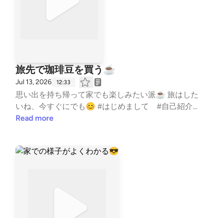
旅先で珈琲豆を買う☕️
Jul 13, 2026
12:33
思い出を持ち帰って家でも楽しみたい派☕️ 旅はした
いね、今すぐにでも😊 #はじめまして #自己紹介
#コーチの本音 #水泳 #競泳 #コーチ #コーチ
Read more
ング #子ども #習い事 #TeamYAKIONIGIRI #子育
て #スポーツ #親子 #レター募集中 #健康 #毎日配
信 #エンタメ #雑談 #起業 --- stand.fmでは、こ
の放送にいいね・コメント・レター送信ができます。
https://stand.fm/channels/5fb2082ec646546590fee
e3a