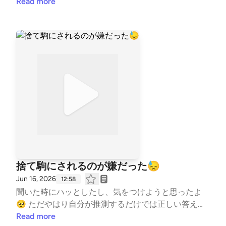
ら一人一人の心に火をつけていくことにする🔥 時間
Read more
はかかるけど…その火が炎となって広がるべく全力を
尽くす！！ #はじめまして #自己紹介 #コーチの
本音 #水泳 #競泳 #コーチ #コーチング #子
ども #習い事 #TeamYAKIONIGIRI #子育て #スポ
ーツ #親子 #レター募集中 #健康 #毎日配信 #エン
タメ #雑談 #起業 #はじめまして #自己紹介 #
コーチの本音 #水泳 #競泳 #コーチ #コーチン
グ #子ども #習い事 #TeamYAKIONIGIRI #子育て
#スポーツ #親子 #レター募集中 #健康 #毎日配信
#エンタメ #雑談 #起業 --- stand.fmでは、この放
送にいいね・コメント・レター送信ができます。 htt
ps://stand.fm/channels/5fb2082ec646546590feee3a
捨て駒にされるのが嫌だった😓
Jun 16, 2026
12:58
聞いた時にハッとしたし、気をつけようと思ったよ
🥺 ただやはり自分が推測するだけでは正しい答えに
辿り着かなかったので聞けて良かったなと思う✨ #
Read more