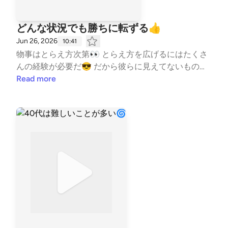
どんな状況でも勝ちに転ずる👍
Jun 26, 2026
10:41
物事はとらえ方次第👀 とらえ方を広げるにはたくさ
んの経験が必要だ😎 だから彼らに見えてないものは
経験してきた僕がわかりやすく伝えていく👍 #はじ
Read more
めまして #自己紹介 #コーチの本音 #水泳 #競
泳 #コーチ #コーチング #子ども #習い事 #T
eamYAKIONIGIRI #子育て #スポーツ #親子 #レター
募集中 #健康 #毎日配信 #エンタメ #雑談 #起
業 --- stand.fmでは、この放送にいいね・コメント・
レター送信ができます。 https://stand.fm/channels/5
fb2082ec646546590feee3a