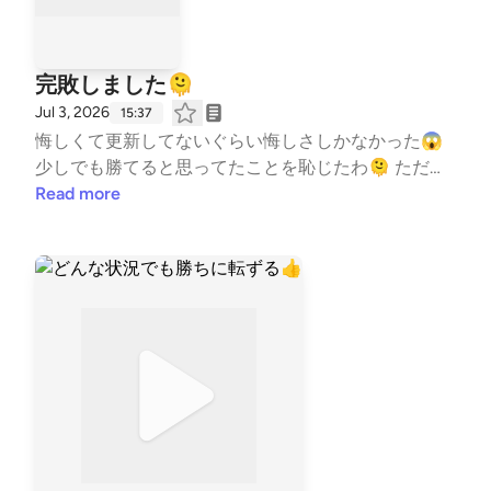
完敗しました🫠
Jul 3, 2026
15:37
悔しくて更新してないぐらい悔しさしかなかった😱
少しでも勝てると思ってたことを恥じたわ🫠 ただ彼
は良く頑張った👏 まだ終わってないからな👊 #はじ
Read more
めまして #自己紹介 #コーチの本音 #水泳 #競
泳 #コーチ #コーチング #子ども #習い事 #T
eamYAKIONIGIRI #子育て #スポーツ #親子 #レター
募集中 #健康 #毎日配信 #エンタメ #雑談 #起
業 --- stand.fmでは、この放送にいいね・コメント・
レター送信ができます。 https://stand.fm/channels/5
fb2082ec646546590feee3a