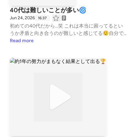
40代は難しいことが多い🌀
Jun 24, 2026
16:37
初めての40代だから…笑 これは本当に困ってるとい
うか矛盾と向き合うのが難しいと感じてる😮‍💨自分で
決める良さもあるし、偶発的な成長があることも体験
Read more
したし👀40代は難しい🤨 #はじめまして #自己紹
介 #コーチの本音 #水泳 #競泳 #コーチ #コ
ーチング #子ども #習い事 #TeamYAKIONIGIRI #
子育て #スポーツ #親子 #レター募集中 #健康 #毎
日配信 #エンタメ #雑談 #起業 --- stand.fmで
は、この放送にいいね・コメント・レター送信ができ
ます。 https://stand.fm/channels/5fb2082ec646546
590feee3a