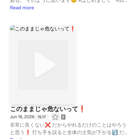
ある。 そのように思います😊 #はじめまして #自己
紹介 #コーチの本音 #水泳 #競泳 #コーチ #
Read more
コーチング #子ども #習い事 #TeamYAKIONIGIR
I #子育て #スポーツ #親子 #レター募集中 #健康 #
毎日配信 #エンタメ #雑談 #起業 --- stand.fmで
は、この放送にいいね・コメント・レター送信ができ
ます。 https://stand.fm/channels/5fb2082ec646546
590feee3a
このままじゃ危ないって❗️
Jun 16, 2026
15:17
非常に良くない❌ だからやれるだけのことはやろう
と思う❗️ 打ち手を誤ると全体の士気が下がる⤵️ だか