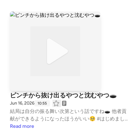
はじめまして #自己紹介 #コーチの本音 #水泳
#競泳 #コーチ #コーチング #子ども #習い
事 #TeamYAKIONIGIRI #子育て #スポーツ #親子 #
レター募集中 #健康 #毎日配信 #エンタメ #雑
談 #起業 --- stand.fmでは、この放送にいいね・コ
メント・レター送信ができます。 https://stand.fm/ch
annels/5fb2082ec646546590feee3a
ピンチから抜け出るやつと沈むやつ🕳️
Jun 16, 2026
10:55
結局は自分の振る舞い次第という話ですね🕳️ 他者貢
献ができるようになったほうがいい🥺 #はじめまし
て #自己紹介 #コーチの本音 #水泳 #競泳 #
Read more
コーチ #コーチング #子ども #習い事 #TeamY