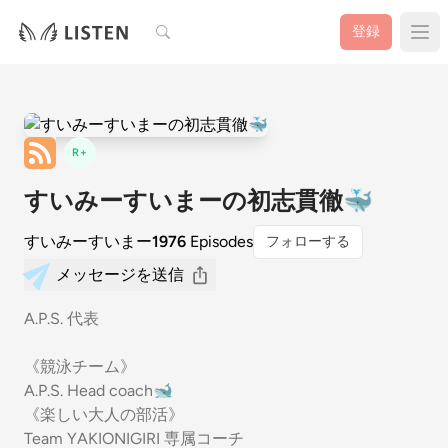
検索
登録
R+
すいみーすいまーの初志貫徹🐳
すいみーすいまー
1976
Episodes
フォローする
メッセージを送信
A.P.S. 代表
《競泳チーム》
A.P.S. Head coach🐋
《楽しい大人の部活》
Team YAKIONIGIRI 専属コーチ