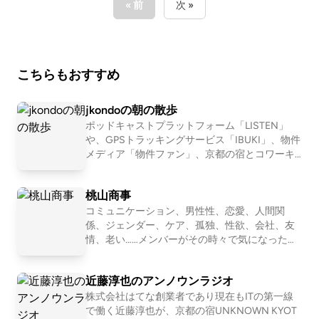
業 --- stand.fmでは、この放送にいいね・コメント・
« 前
次 »
レター送信ができます。 https://stand.fm/channels/5
fb2082ec646546590feee3a
こちらもおすすめ
jkondoの朝の散歩
ポッドキャストプラットフォーム「LISTEN」
や、GPSトラッキングサービス「IBUKI」、物件
メディア「物件ファン」、京都の宿とコワーキ
ング施設「UNKNOWN KYOTO」を運営する近
藤淳也（jkondo）が、朝の散歩をしたりしなが
桃山商事
ら、日々の出来事や考えたことを語ります。
コミュニケーション、男性性、恋愛、人間関
係、ジェンダー、ケア、孤独、性欲、会社、友
情、老い……メンバーがその時々で気になったテ
ーマを１つ設定して、モヤモヤを言語化してい
くNEOな座談Podcastです。2011〜2016年「二
近藤淳也のアンノウンラジオ
軍ラジオ」(ApplePodcast)、2017〜2024年「恋
愛よももやまばなし」(ニコ生→Podcast)を配信
株式会社はてな創業者であり現在もITの第一線
していました。清田隆之(文筆業)、森田(会社
で働く近藤淳也が、京都の宿UNKNOWN KYOT