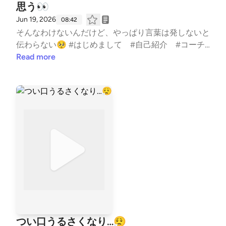
思う👀
Jun 19, 2026
08:42
そんなわけないんだけど、やっぱり言葉は発しないと
伝わらない🥺 #はじめまして #自己紹介 #コーチ
の本音 #水泳 #競泳 #コーチ #コーチング #
Read more
子ども #習い事 #TeamYAKIONIGIRI #子育て #ス
ポーツ #親子 #レター募集中 #健康 #毎日配信 #エ
ンタメ #雑談 #起業 --- stand.fmでは、この放送に
いいね・コメント・レター送信ができます。 https://s
tand.fm/channels/5fb2082ec646546590feee3a
つい口うるさくなり…😮‍💨