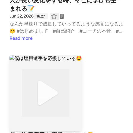
人が良い変化をする時、そこに学びも生
まれる📝
Jun 22, 2026
16:27
なんか早送りで成長していってるような感覚になるよ
😊 #はじめまして #自己紹介 #コーチの本音 #水
泳 #競泳 #コーチ #コーチング #子ども #習
Read more
い事 #TeamYAKIONIGIRI #子育て #スポーツ #親子
#レター募集中 #健康 #毎日配信 #エンタメ #雑
談 #起業 --- stand.fmでは、この放送にいいね・コ
メント・レター送信ができます。 https://stand.fm/ch
annels/5fb2082ec646546590feee3a