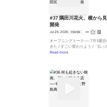
にしたいか / 号外ネットニュー
てないと思う / 後ろから人に叩か
ッパーの花火とは関係ないし、実家
てたかった / 花火の最中いろん
区の二人が〜で始まる冒頭など /
ーたちが多い / リスナー同士の交
#37 隅田川花火、横か
は気づいたら閉店していたい / 
れてなくてよかった / 新発売も気
開発
はちみつ屋さんがタイ情報を求めて /
っててみてた / 何も成長していな
Jul 24, 2026
1:54:06
ミネート「キムラヤ」さんのナポリ
アキレス腱やってなくてよかったで3
メン」のあいだ /「純喫茶・マリ
せん / 自然にまかせます / 水じ
オープニングトーク── 7月3週
牛嶋神社そばに「言問 魚大」/ I
供の頃の温かいお茶は苦しかった / 
きた / すごい変わりよう /「払
散々言っているのに / スマホの
ネバネバはかゆくなる / 焼いたお
いうものだっけ / 魂が…みたいな
Read more
しい・イベント後の欠席コメントも不
好き嫌いは基本なし / 1番嫌いな
す新発売 / みんながどこで見たか
18年にはあって、2020年には
ヤニ / 米が喉に詰まる感じが好き
ト / なんかないかなと期待しちゃ
ルキッチン みたいなお店がいちばん
子供 / ヌテラぬって、スニッカー
る？/ 「アップル歯科」の隣のマン
ヲとアユムの「濁流教室」もぜひ 
ださい /手間が一個増えるのはいや
心配になる広さ/土地開発の話 /
か / 号外NETニュースのこと /
ルトの味付け / ディルは季節もの
は受付棟がある / ちょっと泊まっ
のひとり勝ち / 高評価の星を1
ィー / アンビカに売ってるよ /
ERTH Sandwiches &amp; Al
えて」●先週のコメントテーマ：
ナー：じろ吉さんから花火の話題が 
スタ /「パスタはありますよ」って
区を拠点に活動するふたりが、まち
食べたか記憶ない野島商店店主 / 
クだった感じ/ いろんなものをコピー
つながり、関係は広がっていく。
はアグリカルチャー / 人として面
人 / ちゃんとしたパスタと豪華な