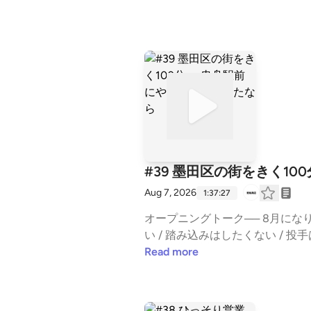
#39 墨田区の街をきく1
Aug 7, 2026
1:37:27
オープニングトーク── 8月にな
い / 踏み込みはしたくない / 
てもいいかな / 筋肉痛の長引く感
Read more
放送前に耳よりリスナーにちょっと
リスナー / 「yato」の佐々木
他の人前で年齢発表 /前時代的なや