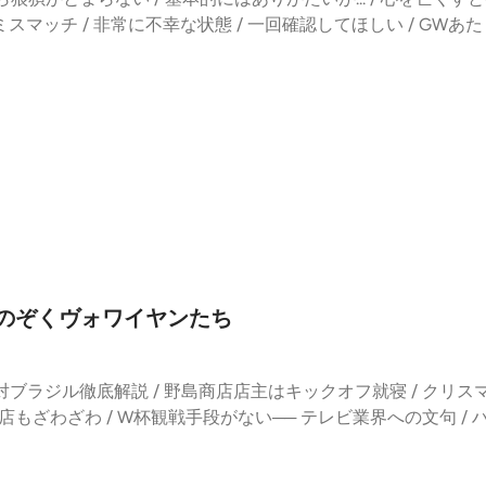
 CIAに染められちゃう/所属の安心感がほしい / 靴下つくるの得
い / 13時ごろまではある感じ / 売り切れましたの表示は一瞬 /
互いミスマッチ / 非常に不幸な状態 / 一回確認してほしい / GW
ント /【今回の役立つ話】/ ちゃんと歴史を知らないと面白く返
 / ふわふわしないといけない /Vimeoのほうがおしゃれ / 先
ギアが4から6へ / 価値観のちがい /ほどほどの気分でやっていきた
朝飯前/「洋食50BAN」 / ago_oji改名? / 別アカウント
─小梅通りの良さは道路じゃなくて「歩道」 / お好み焼き屋オープ
/ 記事にするなら教えてほしい / yahooニュースをみて、「え
れれそうなのにな〜 / タグづけしてみよう / 号外ネットニュース
チン床の高さ / 亀戸の猿田彦珈琲はめっちゃ上 / 工事の人に聞い
ちはここでいい子にしていました / 文章苦手なんでしゃべりで / ゆ
og〜あつしのぶろぐ/ 自分の思考はタメ口だけど言っていく/ 思うだ
 / スナックぽいノリになってた / 牡蠣のパスタ1800円 /ノ
成長させてほしい / 古参も新規もいい感じでしてほしい / ちょ
 募集したいテーマ /「話すテーマ」を募集 / お題はお手柔らかに
いか不安 / 腕は確か、おいしかった / 新発売カットイン求む / パス
かのような文章 / 下町→東側全域→都内 / 地方からのフォロー
/ じろ吉さんへのパス（１コメント返しで）/ 結局はプラットフ
著作権はなし / 並ばないビリヤニ屋どうぞ / うるさいが一番だ
系 / 麻辣担の行列を見た流れの影響 / 並ぶ感覚があまりない 
に / 答えはきっとInstagramで? / 混んでも暇でも困る話は
あったんだね / 少女時代 / ファンに特定されて翌日大行列 / 
 日曜営業やめようかな / 平日営業が平和 / 野島商店のバズ
お待ちしてます⚫︎「耳より相関図」とは？墨田区を拠点に活動す
酒だと説明しないといけない/ ノンアルモヒート/ミント買ってこい
をぜひ / 3%理論はありそう/ ちょっとコワイ / タスクに入れ
t。番組そのものが相関図となり、線が伸び、線がつながり、関係
 / 個人店トイレは座ってください / コメントから派生してトイ
/ ほんとにいやだった（ありがたいけどね）/ 墨田号外ネットは健全
から新しい線がつながってくるのか。東京のはずれ墨田発、ゆ
さん / 精神性は思春期 / 知ってるおじさんは好き / いいお
くおいしい / Youtubeの影響力はどうなんだろう / Instagr
⁠⁠⁠⁠⁠⁠⁠⁠野島商店⁠⁠⁠⁠⁠⁠⁠⁠⁠⁠⁠⁠⁠⁠⁠⁠⁠⁠⁠⁠⁠⁠⁠⁠⁠⁠⁠⁠⁠⁠⁠⁠⁠⁠⁠⁠店主）⁠⁠⁠⁠⁠⁠⁠⁠⁠⁠⁠⁠⁠⁠⁠⁠⁠⁠⁠⁠⁠⁠⁠⁠⁠⁠⁠⁠⁠⁠⁠⁠⁠⁠⁠⁠毛柴新発売⁠⁠⁠⁠⁠⁠⁠
 / 幸福を感じる瞬間ランキング / 日本はおいしいものを食べる時１
ォロワーが増えているのはこっちしか知らない / テイクアウトも
をのぞくヴォワイヤンたち
ご感想をお寄せください。⚫︎はじめましての方は#00「耳より
ちゃう能力高め / 肉じゃがはどこから？/ 専門学校の座学で習っ
とがなくなった瞬間 / 飲食店むずっ / 久しぶりのこの感じ / こ
公式Instagram⁠⁠⁠⁠⁠⁠⁠⁠⁠⁠⁠⁠⁠⁠⁠⁠⁠⁠⁠⁠⁠⁠⁠耳より相関図⁠⁠⁠⁠⁠⁠⁠⁠⁠⁠⁠⁠⁠⁠⁠
サンドイッチ曳舟店」 / 脱ビリヤニ店案 / ゴースト店舗のリアル版
ちたい人は待ってください /恨みっこなしで / そんな話ばかりで
tyle/p/sokanzu
 / 勝手に商売する感じが好き / スカイツリーの上から花火あ
ゃった / 苦しい10日間だった / いろいろ考えなきゃ / 川合珈
ブラジル徹底解説 / 野島商店店主はキックオフ就寝 / クリス
花火にかける熱量 / 野島店主ボイトレへ通う？（※1）曳舟駅近く
う恥ずかしさ / 昼営業をずらすか / クロックス・髪ボサボサ・
もざわざわ / W杯観戦手段がない── テレビ業界への文句 / ハイラ
店があるのでややこしい。⚫︎「耳より相関図」とは？墨田区
ター / インスタ鍵かけようかな、ずっと6000をキープしようかな
面8の楽しみ方/ 進化しないテキスト速報 / 新発売も熱中したジブリの&
くPodcast。番組そのものが相関図となり、線が伸び、線が
しかつぶやきません / 超ひねくれてる / 嫌なくら寿司 / 待合室の待合室
トップコンテンツ / 観戦当事者にならない人たちの意見 / 日本が負け