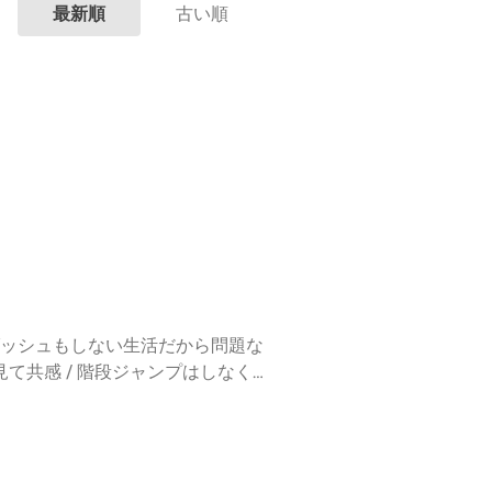
最新順
古い順
もダッシュもしない生活だから問題な
を見て共感 / 階段ジャンプはしなく
ゃ山登りした翌日の筋肉痛 / 前回の
ん（カモメと街 チヒロ）＋3人の
味あるのかないのか聞いてくる笑 /
食べログは余計なお世話 /「誰がイン