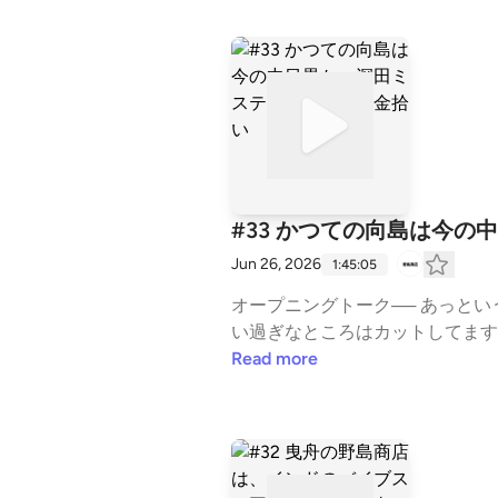
こからどんな線が伸びていくのか
じ悪くするしかない / 黒かどやス
きるは先延ばし理論 / マイケル・
係の旅（鈍行もしくは散歩）をお届けします。⚫︎登場人物野島二郎（⁠⁠⁠⁠⁠⁠⁠⁠⁠⁠⁠⁠⁠⁠⁠⁠⁠⁠⁠
合わせも本当にやめてください / 
イケルと陰謀論 / レーザーディス
想「#耳より相関図」をつけて、
スクは怖い / こっちもフル装備し
イケルはJ-waveから流れてきた「You
す」からどうぞ。フォローしていただくと最新話を追いやすく
ATMやセルフレジは自分の顔が写っ
100 CHART」/ ビーチボー
⚫︎LISTENの耳より相関図はこちら：https
る / 言い切りたいわけじゃない 
田監督の名言 / カナダの電気工事技
る / もちろん良心もある / 文
go ga utenaiyo / 漫画
スだ / よかったら記事みてあげて
クサーのアニメ映画「トイストーリー
てる / 広告バスター / すごく流暢
と負ける / 管理画面を見たらWA
ーホタテはまたやります/ しばら
トン西沢 / そこからピストン西沢
#33 かつての向島は今
本来のタコは何色？/ 相変わらずtako i
-WAVEの墨田区にゆかりのある団
Jun 26, 2026
1:45:05
つくったらいい / not red!
とのむずかしさ / グルメインフルエ
く価格変動性導入？〜忙しい時は値
タイアップはいいねが弱い / You
オープニングトーク── あっという
なぁ / 「おたくのお嬢さんピアノ上
野島商店が入りがちな理由 / 
い過ぎなところはカットしてます /
テラはキリスト教の三大巡礼地の一つ
故が多発 / 信号のリズムが裏拍 
とえ── 完全に赤だけどGO / 
Read more
デ・●●のじろ吉コレクション / 
ay」西荻窪の「コーヒーロッジ 
の問題じゃない / ずっとこのまま
た地名 / 業平橋をちゃんと知らない
琲舎ダンケ」/ おさぼりはおじさん
カットインを期待 / 二人はちょっとず
業平橋の所在 / おしゃれより安心感
心のざわつき / k.n.k.のハー
がら反省してる / 瞬発力を鍛える
ん」のおはぎが好きな新発売 / 
つき山登り / 自然災害中でもオ
/ 深田ミステリー / 背がデカく
まった / 毎回コメントくれていいん
ます / ネタさがしは「号外NE
ことが発覚（※１）/ 文学の憧れの