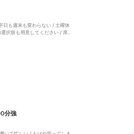
主）⁠⁠⁠⁠⁠⁠⁠⁠⁠⁠⁠⁠⁠⁠⁠⁠⁠⁠⁠⁠⁠⁠⁠⁠⁠⁠⁠⁠⁠⁠⁠⁠⁠⁠⁠⁠⁠⁠毛柴新
コメントChihiroさん / 葛藤
キアートのややこしさ / 本来のマ
でもぜひご感想をお寄せください。⚫︎はじめましての
タイミングがあった / ホタテ今日来
だからメニューから排除 / エスプ
⁠⁠⁠⁠⁠⁠⁠⁠⁠⁠⁠⁠⁠⁠⁠⁠⁠⁠⁠⁠⁠⁠耳
る人生を想像した / 壁の穴 / た
たい / 今週の野島商店の様子 /
anzu
大丈夫か心配になるレベル / 「パ
曜の夕方から仕込んだ / プロフィ
 平日も週末も変わらない / 土曜休
麺屋五右衛門」パスタはもう少しでオ
/ 来ないとわからないスタイル /
の選択肢も用意してください / 席
oyamaパイセン「大・中・小用意し
 不定休の無告知 / 平和のための
/ 基本土日祝を避けていきます/と
れてた / 文字起こしバグる / 話
い / 個人店吹き飛んじゃうよ /
 睨んでるように見える / 自分も
なぁ / 映画「うつくしい10代」
ラーメンビリヤニの方と知り合い /
業マンは常に営業してる / 土日休
ゃなくて、店情報でお願いします / 変
来ちゃった / ちゃんと見るのは失礼
くりたくはない / 壺をこれ以上大き
内のここのパスタがおいしいよ」
ン/なんでうちに来たのかわからな
っててください」とは言ってないし、
くPodcast。番組そのものが
の多い街・高円寺 / 高円寺といえば
タイミングうかがってるんだと思った
のか。そして、どこから新しい線
いる / 錦糸町周辺に料理研究科・
来た紳士 / 仲間がいたのは嬉し
をお届けします。⚫︎登場人物野
」/ 誰かがその場で弾いていそう
み / 北先住へ行った / 昔の映画
⁠⁠⁠⁠⁠⁠⁠⁠⁠⁠（相関図クリエイター）⚫︎ご感想「#耳より相関図」をつけて、SNSでもぜひご感想をお寄せ
スクワを歩く」の映画の音楽の相似
64年の映画）/ 字幕の文字は職人
ていただくと最新話を追いやすく
がいてありがたい / tako is
センター / ビルっぽいユートリアみ
はこちら：https://listen.style/p/sokanz
をしている野島店主/しかも確認方
/ モスクワの歴史背景知らないから
00分強
ゃねぇんだから！を知らなかった /
人店やったのに / ちょうどよくしたい
昭和のおしゃべり/ タコ情報にイカ /
マス側 / 地球の歩き方に出ます /
リンクが飛べない / 二十三区内では
/人気店感出したくない / 最近は
と書いて忙しい / もはや笑ってしま