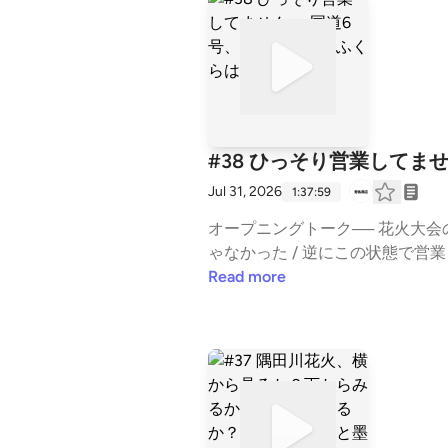
ド料理屋だ」/ 食べログは信用し
価値とGoogleはちがう / レビ
怒りで書く / 一部始終を全部書い
要 / 飲食店は3〜5分接触してお
社員一人とバイト / 平日の夜に
務用ニンニクの味 / 「カプリチ
っちゃう / パスタはまかない、安
#38 ひっそり営業してま
名のスパムカット / フォンドボー
Jul 31, 2026
1:37:59
カフェ飯は全滅？ プレートご飯 
飲食店の後継 / 固めたコンセプ
オープニングトーク── 花火大会の
りメインの客層 / 曳舟に来たら
ゃなかった / 逆にこの状態で営
はなまるうどんは四国が本場、丸亀製
でひっそりと営業」/ いやいや堂
Read more
（ウォクトク）" / 麻辣湯が流行し
４やってる！/ あなたの物差しで測ら
い / やよい軒は蔵前、田原町、錦
前は匂わせ / 1週間前はソワソワ
「ベックス」で耐えた高円寺駅 /
一人闖入者もいた / 高速も封鎖 
家賃あげられる / URの新しい建
るのか /そんな中、野島商店では 
反体制派の佐々木さんで想像する
ドラゴンボールくらいの熱い球を持
のライターshimobeさんから / 
らやばい / 花火中の病院が… /
restの平均を出した結果 / 
これ以上どうしようもない / 日曜