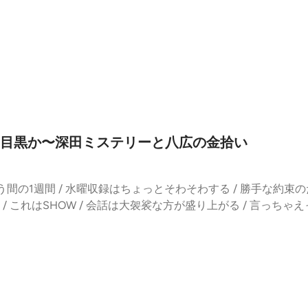
。そして、どこから新しい線がつながってくるのか。東京のは
タイル / そんなに悪役になれない / いい感じにきてほしいだけな
ジャクソンの伝記映画「Michael/マイケル」から見る経営戦略 
⁠⁠⁠⁠⁠⁠⁠⁠⁠⁠⁠⁠⁠⁠⁠⁠野島商店⁠⁠⁠⁠⁠⁠⁠⁠⁠⁠⁠⁠⁠⁠⁠⁠⁠⁠⁠⁠⁠⁠⁠⁠⁠⁠⁠⁠⁠⁠⁠⁠⁠⁠⁠店主）⁠⁠⁠⁠⁠⁠⁠⁠⁠⁠⁠⁠⁠⁠⁠⁠⁠⁠⁠⁠⁠⁠⁠⁠⁠⁠⁠⁠⁠⁠⁠⁠⁠⁠⁠毛柴新発
一番最後はラガード / そこまで到達するとファッションについて
クは短命（※1）/ レーザーカラオケ / アニメはレーザーディス
SNSでもぜひご感想をお寄せください。⚫︎はじめましての方は
たい / コンビニはフルフェイスはNGなのに飲食店もNGでは？
 Are Not Alone」（1995年）/ ベスト盤「King of pop」
なります。⚫︎公式Instagram⁠⁠⁠⁠⁠⁠⁠⁠⁠⁠⁠⁠⁠⁠⁠⁠⁠⁠⁠⁠⁠⁠耳より相関図⁠⁠⁠⁠⁠⁠
てる / こんにちはで背中向けられる / それぞれの事情 / ワ
イズと松本清張の夏 / 「カズ、三浦カズ」事件 / BBS（電子掲
://listen.style/p/sokanzu
/ 迷惑じゃない、迷惑なところはあるだけ/ 1時間経ってる / ず
師に触られたiBOOK G4とapple社のすごさ / 海外での学校や
字の切り抜きはやめてね / Yahooあそこに載せるといくらもら
喫茶、ネカフェへの変遷 / ケータイが安かった時代 / 東芝の分家キオク
ください / リンクは貼りません、優しくないんで / 検索してく
2」の逸話（※2）/音声データにも種類がある / WAVとMP3
に喋った / 感情の揺れ、ぐらつきを感じてくださいコメントコーナー：ta
Vかわかる / DJも音質で悩み、ビデオも３倍か標準で録画するか悩
くはチキンビリヤニかな / 青いタコが発見 / インスタのアカウ
の最後の放送 / 「GRAND MARQUEE」の４周目に登場した野
の中目黒か〜深田ミステリーと八広の金拾い
s redだし、tako is octopus、octopus is redだよ 
体が関わる番組（※4）/ 白人寄りJ-WAVEカルチャー/ 日本ポ
 / そして、まちの相談役さん / 一回刺さって考察する構文 / 静かす
ンサーの来店の影響力 / 墨田区外からの来客 / youtubeで抽出し
段が高くなるみたい / 撮影禁止にする /グルメインフルエンサ
tubeの営業マンのマインド / ちがうたとえ / 次の営業日がこわい
間の1週間 / 水曜収録はちょっとそわそわする / 勝手な約束のた
手になりましたね〜」が好き / アポン＝エイボン / upon-Av
向島は中目よりも中央沿線のマインドコメントコーナー：まちの相
 これはSHOW / 会話は大袈裟な方が盛り上がる / 言っちゃえ
 / デが入るのはかっこいい / スペイン語の感じ好きだな /
/ 第三の登場人物じろ吉さんの山小屋名推理 / 山小屋系喫茶──
野島商店店主は会話の熟練者 /最近気づいた新発売 / 全く会話にな
首都移転先がジャングル / ジョグは適切なという意味 / アベニ
ダンテ」、「ロッジ赤石」、飯田橋の「珈琲 穂高」、コメダコー
きてしまった/ アウトプット専用 / コメント欄閉鎖 / 会話し
新発売 / 24時間中8時間閉まってた踏切 / 極端に見たら世の中癒
が多い / 「箱男」とヴォワイヤン / 発音のむずかしさがかっ
つずれてる / 違和感の無視 / 副音声はいけるけど当事者は難しい / 
 / 見せちゃいけないタイプの仕込み方? /「 SASAYA CAFE
ドコア登山 / すみだぬきは最近話題になっていた / 野島店主の頂上
しかない / 同じパターンはほぼなし / 深田先生は「日本百名山
ここだったのか！業平橋 / 断った人たちに地図を渡せばよかった
フラインでアドビをたのしもうとする / メモ帳でもいい / コ
て足もでかい/そこでだっ！/担任の先生の記憶 / はじめて振り返
ですよ/ 新フォロワーもぜひ / そろそろビリヤニ以外を考えないと/
T墨田」をみればいい / 冷凍食品のお店の調査とそんな言い訳を
地? / 向島にいたと言いたい / 百名店は百名山からきているはず