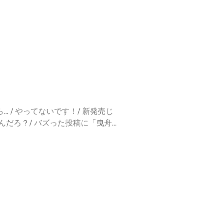
文学もある / 食べログの点数の
タリティをめっちゃ求めてる / みんな
りました★５ / シルバー人材の需
 絶望パスタ行ってきた野島店主 /
ぇ〜って感じだった /久しぶりの業
りの景色と雰囲気で全然味違うと思
/ これでいいんだ！/ 仕込みという
古典的な出汁の引き方と逆サイド /
流れ / 「沿線食堂」はカフェ飯系
らいの食事体験の需要 / おしゃべ
 / やってないです！/ 新発売じ
 京成曳舟店」はファミリー向け /
んだろ？/ バズった投稿に「曳舟
インで食べた"Wok to Walk
やってたのに / 営業日数だって
40:00）営業時間は22時まででい
/ koyamaさんの勢い /１ヶ月
スタバはない / スタバはない、
てくれた / 当日は氷の買い出し /
2010年には存在） / マックで
が80代になったときにあの動きができ
 データを全部とられてまちづくり /
壺ビリヤニの注文 / ナメック星の
ーナー：号外ネットニュース墨田区
ちゃ痛い / アキレス腱キレてた
高 / モルタル壁のカフェはPinta
」/ スポーツ選手でもないのに /
 / 隅田川花火の回:どういう記事
tobooks」の佐々木さんにはバレ