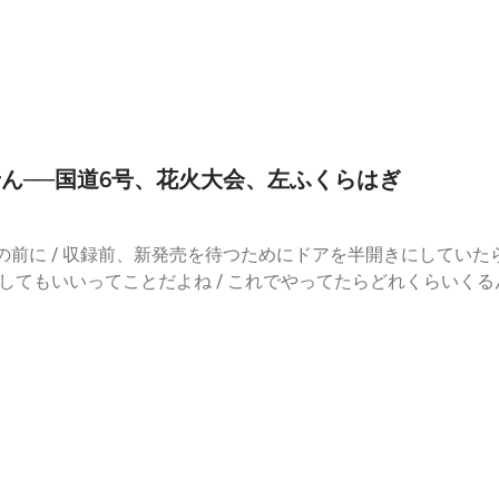
ないでください/うどんみたいな名前の有名な人がいる /食べログ
ュー見るのすき / Googleは地図から見に行ける / 病院にホスピ
ちゃう人 / 得も損も記録しないで / 文句かけるくらい元気にな
く / 待たせた感じしないコツ / 「洋麺屋 五右衛門」に行った？/
行ったらめっちゃ混んでた /代表的なメニュー汁ダクを注文 / へ
ョーザ」の本店と錦糸町店はちょっと違うと感じる新発売 / 周
価なイメージ / 料理経験者のカルチャーショック── カフェ飯 
せん──国道6号、花火大会、左ふくらはぎ
を引くからの落差 / イージーモードからいかずによかった / 
/ バンドマンから料理人へ── ギターを下ろしフライパンを握る
トは不要です / 記憶に残らない良さ〜食べたことを覚えてないく
前に / 収録前、新発売を待つためにドアを半開きにしていたら...
他の飲食店が吹き飛ぶ「やよい軒」、「大戸屋」 / 「串カツ田中
業してもいいってことだよね / これでやってたらどれくらいくる
麺は四国は関係ない / 世界展開している丸亀のトリドール / スペ
々と国道沿いでやってますよ！ルートシックスだぞ！/ 胸張って
ているならWok to Walkも流行りそう〜茹でるか炒めるか / （
ないでください / 序盤から言いたい放題 / 若山ビルの花火大会 
糸町 / 次開いたらを狙っている大型チェーン / 曳舟に本丸── 
 / 1日前のセッティング / 去年は川合珈琲さん（いい人）が手伝っ
 一時的移転のマクドナルド、いずこへ（ストリートビューでみると
/ 解除されてすぐ捕まる人もいた / 気合いは生きがい / 自分
物にはマックとスタバ / そんなフリじゃない寄り添い方のUR /
/ 普通の無告知営業をして / 非常にちょうど良い営業を終え / 
曳舟のデモ / 高円寺の高架下を再開発もすごいコメントのコ
たせる / 左ふくらはぎパチン /ちょっとつけば歩けるけどめっ
「珈琲 穂高」とshimobeさんの思わぬつながり / 山小屋の内装の穂
 冷たい対応されながら足を引きずりながら救急受診 /「肉離れです
ワンダーホーゲル部の自由人は就職せず喫茶とインド旅行者とカレー店
は安静 / 収録日は早歩きは難しいけど激しい筋肉痛レベル /「ya