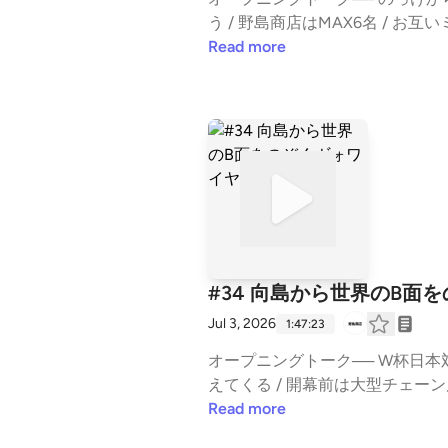
右派 / 地球の歩き方もそうだ /
冷凍も在庫なし / もう何も言わな
う / 野島商店はMAX6名 / お
橋ソックス / じろ吉さんのコメ
ないと間にいけない / 極中であれ
1週間で＋1000フォロワー / 
Read more
えるのはちょっと遠い/じろ吉さんには
痴/ 小梅通りのスチールについて─
い / いつもの顔ぶれに会えない 
変 / 号外ネットにPodcast入
珈琲家の跡地はおでん屋に / キッ
は良くない / 結局は人柄 / 私た
について / 30歳無職男性のvl
ルやベローチェは上から / パスタ屋
冷凍つくる暇もない / ほどほどに
お題で好き勝手言われるのもいい /
専門店 rondo°」/ /聴いてな
る側にもなってみたい / 取材した
カルチャー / まだ答えられない 
/ ジェネリック絶望 / レシピに
いきたい / 普段は会社員モグモグ
カルト？ / 毛柴新発売への宿題が急
からのコメント / アサイーブーム
/ 入れても入れても終わらない /
いつだって急です / コメント
同じものを食べたい！/ これはお
ワーも微増 / 野島商店店主の思想
係”をひもといていくPodcas
はあったけど忙しくなったから消した
/ビリヤニ誰か近くでやらないかな 
が伸びていくのか。そして、どこ
さんになっていく自分と知らないおじ
ャンネルにOtisさん / とんでもな
しくは散歩）をお届けします。⚫︎登場人物野島二郎（⁠⁠⁠⁠⁠⁠⁠⁠⁠⁠⁠⁠⁠⁠⁠⁠⁠⁠⁠⁠⁠⁠⁠⁠⁠⁠⁠⁠
ル / ぜんぜんベビーじゃない帆立
/ 余裕を持って対応したい / フ
#34 向島から世界のB面
関図」をつけて、SNSでもぜひ
いだな / オリジナルをアレンジし
あるから順番通りに / 何もするこ
Jul 3, 2026
1:47:23
ぞ。フォローしていただくと最新話を追いやすくなります。⚫︎
amaパイセンの名言 / 「カナリア
と暇な店を作りたかったのに / 待
より相関図はこちら：https://listen.s
は花火大会 / 見せないゾッの姿勢
だけ伸びてる / クリーンヒットしち
オープニングトーク── W杯日本対
ら / 高速道路も止まるはず / 
降り望む / 忙しい雰囲気出しちゃ
えてくる / 開幕前は大型チェーン店
ーマ」などといったママの付くお
ベーター / 今週はアーリーアダプ
サムライブルーの裏側 / A面2:B
Read more
と人の“相関関係”をひもといてい
かな / Bluesky・mixi2で
ot; / YouTubeではB面が