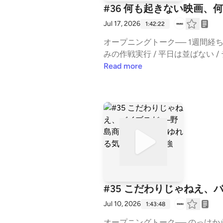
はずれ墨田発、ゆるやかに広がる関係の旅（鈍行もしくは散歩）をお届けします。⚫︎登場人物野島
猫は花火の音は怖いかもね / また来
「長靴の形しています」と適当なこ
#36 何も起きない映画
発売⁠⁠⁠⁠⁠⁠⁠⁠⁠⁠⁠⁠⁠⁠⁠⁠⁠⁠⁠⁠⁠⁠⁠
のコメント / 絶望つながり /そう
キアートについて / あるカップル
Jul 17, 2026
方は#00「耳より相関図、はじめます」からどう
1:42:22
てくれ！というタイミングがあったけ
レッソドリンクのいろんな名称 / 
より相関図⁠⁠⁠⁠⁠⁠⁠⁠⁠⁠⁠⁠⁠⁠⁠⁠⁠⁠⁠⁠⁠⁠⁠⁠⁠
らこスパ外で食べたことない / 
何をしたか気づきました？/ もうア
オープニングトーク── 1週間経ち
スタmama」の謎が解けた / 
ールに営業日は書いてある / 今日
みの作戦実行 / 平日は並ばない 
ープン / 22時くらいまでやって
尖り営業 / どこでうちがやってる
数の修正だけお願いします/ 大袈
Read more
ろ」自由でいいよな / 聞くきかな
ささやかすぎる告知 / 食べログや
ある情報を仕入れた新発売 / ソロ
すテーマ募集するか / 亀有にスー
有名な方がきた？/「あ〜よかった」
おじさんだけど中学生の気持ち / 
に出てくるポイ捨てシーン / 街にゴ
この顔なんだっけ / 数ヶ月前の女
みとは書かない / だって不定休だ
化球はやめてね / コンビニパ
な感じ/あきらかな美人/なんのプ
くする気はない / 待ったのにダ
⚫︎「耳より相関図」とは？墨田区
い / 単独行動 / 思うツボ / 
悪くないのに謝らないといけない /
相関図となり、線が伸び、線がつ
水道橋博士 / 四ツ谷にサンミュー
/「耳より相関図きいてきたのに、
がつながってくるのか。東京のは
リュウジが住んでいる説〜じろ吉
かった / どっかはやれよ / 食べ
島二郎（⁠⁠⁠⁠⁠⁠⁠⁠⁠⁠⁠⁠⁠⁠⁠⁠⁠⁠⁠⁠⁠⁠⁠⁠⁠⁠⁠⁠⁠⁠⁠⁠⁠⁠⁠⁠⁠野島商店⁠⁠⁠⁠⁠⁠⁠⁠
な音の流れ方 / 66年に大阪
を上映 / なんだか知らない映画を
ください。⚫︎はじめましての方
/ 流行りだったのかなぁ コメント
技 / 70分くらいの映画 / 特
なります。⚫︎公式Instagram⁠⁠⁠⁠⁠⁠⁠⁠⁠⁠⁠⁠⁠⁠⁠⁠
blueはシネマズブルーへよく行
たいな / 流れで入った /ハロ
#35 こだわりじゃねえ、
u
法はGoogleストリートビュー/
なぁ/ おそらく名画 / 忙しい日曜
Jul 10, 2026
1:43:48
HALCALI（ハルカリ）を知らない
/ 並ばない日だけやりたい / 帰
コメント欄にプレリリース / ta
「今っすか」/ うちは紙なんで…！
オープニングトーク── のっけから