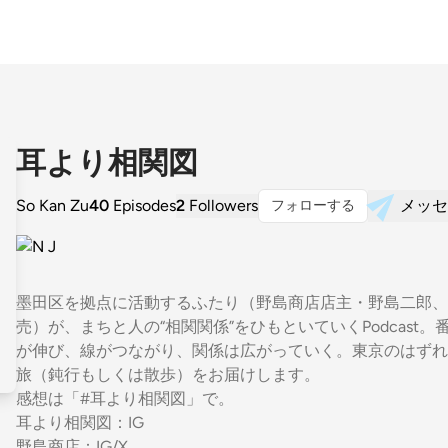
耳より相関図
So Kan Zu
40
Episodes
2
Followers
メッセ
フォローする
墨田区を拠点に活動するふたり（野島商店店主・野島二郎、
売）が、まちと人の“相関関係”をひもといていくPodcast
が伸び、線がつながり、関係は広がっていく。東京のはずれ
旅（鈍行もしくは散歩）をお届けします。
感想は「#耳より相関図」で。
耳より相関図：
IG
野島商店：
IG
/
X