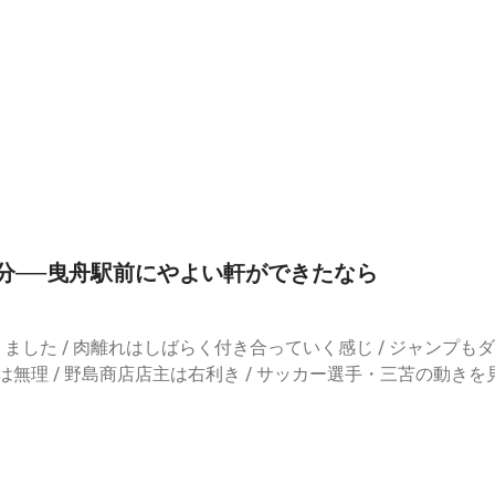
00分──曳舟駅前にやよい軒ができたなら
りました / 肉離れはしばらく付き合っていく感じ / ジャンプ
投手は無理 / 野島商店店主は右利き / サッカー選手・三苫の動き
じ / 全快の程度が気になる新発売 / 肉離れが身近に / めっち
しゃべっちゃった/若干の恥ずかしさ / もう一人のチヒロさ
さんには気づかれず / 年齢・売上・家賃を何回も聞いてくる / 興
りとり / 公開文句返し / 営業時間告知は「14時頃まで」/ 