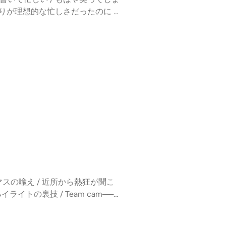
意な新発売 / いろんなすみだの架け
ちょうどいいって難しい / 調整し
あたりが理想的な忙しさだったのに /
せないな/軽く書いてる八広駅を越
週何の話したっけ？/ 先週はずっと愚
い / もうちょっと落ち着いてほし
? / まじで暑い！暑くて忙しいのは大
ン? / センターに鉄板ドン /
っうちじゃん」/ 別にいいけど気持ち
の広告音が流れちゃった / 広告収入
てみたい / 目線が一緒 / ドトー
れる思い / 6・4で迷惑だった /
けじゃダメ / 公式発表は敬語で /
リが変わったパスタ屋 / 「生パスタ
っとムッとしてます / あの商売や
 / ヒント0は難しい / カルトと
タ激戦区 / ママみたいなやつ（※1）
も / おいしいものを食べて生きて
ォームが強い / ワールドカップも
め /コメントコーナー：飲食店関係者
/ くら寿司の待機時間は苦じゃない
昔からずっとしていた / コメントは
座った席に座りたい / 食べたものと
により耳より相関図のインスタフォロ
るふたりが、まちと人の“相関関
！ / 少女時代の恩恵 / チャイ
ないで / 自分の画面を埋めるパズル
は広がっていく。ここからどんな線
レ問題 / おじさん問題 / おじ
 / かまいたちのYoutubeチ
るやかに広がる関係の旅（鈍行も
じさん / グッチー・ノジマへエー
amは行動力・やる気度高 / 界隈を分析
⁠⁠⁠⁠⁠⁠⁠⁠⁠⁠⁠⁠⁠⁠⁠⁠⁠⁠⁠⁠⁠⁠⁠⁠⁠⁠⁠⁠⁠（相関図クリエイター）⚫︎ご感想「#耳より相
位 / なぜグルメに? / 徳川のせ
多分並んでください / 数に限りが
相関図、はじめます」からどう
た「米と女は白い程よい」/ koy
れをしてる間に…の重なり / ちょっ
⁠⁠⁠⁠⁠⁠⁠⁠ のフォローもよろしく⚫︎LISTENの耳
 / 1日２回タコを見た日 / 来週
30分経過 / 異様にビリヤニ投稿
げてほしい /見えない争いがあるか
琲の日どうなる？ / 14時まで土砂
マスの喩え / 近所から熱狂が聞こ
には「パスタmama」や「ポポラマ
寝起き来店が嬉しい / 先週はイノ
イトの裏技 / Team cam──
を拠点に活動するふたりが、まち
 / 逆に目立ちそう / 裏垢作ろう
quot;THE ARTシリーズ&qu
つながり、関係は広がっていく。こ
をつくる / 物好きがきちゃう / 感
ると解約数が上がる？ / いつでもで