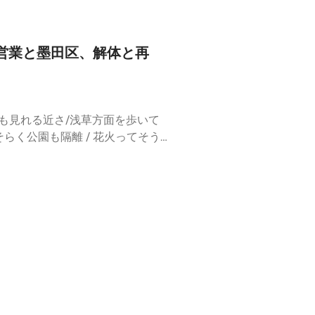
パンが金賞受賞したとのこと / ラ
病院は防音がすごい / 花火の音聴い
やサブタイトルを考える？ / 墨田
 若山ビルには耳より相関図リスナ
も載っている / できれば野島商店
を渡した後の肉離れでよかった / 切
知営業と墨田区、解体と再
由 / 予習したいタイプのいかつい
/ 神宮の花火大会のときは家に上が
吉さんだけ / じろ吉的喫茶店部門ノ
だよ / バチがあたったのかな /
ヤ」の位置はミスドと元「北三ラー
暇の境目が / 急にビリヤニはやめま
将さん現役は衛生面を信用できる /
るんだろう / 新発売は偏食 / 子
人も見れる近さ/浅草方面を歩いて
かった〉/ 変化球はやめてほしいと
/ 納豆は今もNG / とろろも /
そらく公園も隔離 / 花火ってそう
ント──いけないなら黙っていてほ
/ すごく嫌だった / 野島店主は
yamaさん / おもてなし事情を話
タ情報は現在も待ってます / 20
がないのは衝撃 / ルーティンにビリ
下ろす景色 / 何越し花火コンテス
ーボデイリースタンド」のセントラ
玉焼き、生卵NG / 新発売は外人の
い / 鳶職人は高いところに登れ
ようなコメントでもうれしい / シマ
嫌い仲間 / 大根とにんじん外してく
ーの活用案 / スポーツ用品店など
のか / A面よりもB面でどうです
てるやつは野菜嫌い / あのヨーグ
ではない / ノウドの裏にある民泊
外NETに歴史タブがあればじろ吉さん
/ あれはフェンネルシードキャンデ
剣にやってるお店は少ないよね──「P
』のおすすめ記事やたのしみ方を教
/ 調理器具が気になる コメントコー
IE DE FRANCE」の跡地 / 五右衛門パ
）⚫︎「耳より相関図」とは？墨田
 / ミート系食べてないな / 何
なし / いろんなもののジェネリッ
のが相関図となり、線が伸び、線が
ド世代さんへの回答はこちら / 農業
na Nao」のナオさんの背中は料理
線がつながってくるのか。東京の
にお礼を伝えるまでが花火大会 / 犬
通りまででリトルイタリーの完成 /