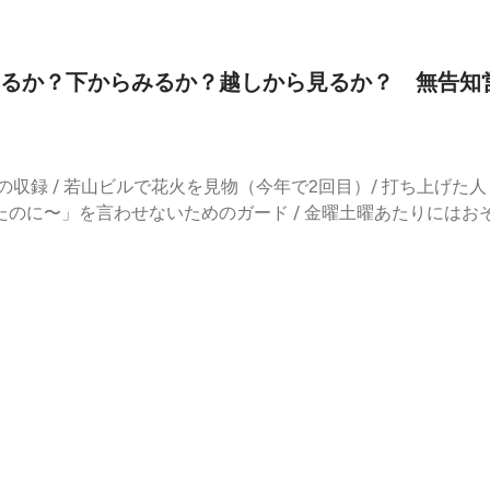
スの話題タグにアップしてほしい / 「ベーカリー花火」のカレー
れた感じ / 未知の痛み / この痛みの数値を教えてください / 
ではない / 番組タイトルの付け方 / 耳より相関図もリード文
なことが起きている人がたくさんいた /腕折ったおばあちゃん /
 墨田区に寄せたタイトルを / 号外ネットニュースには閉店情報
流 / やっててよかった / ほろ酔いの方が壺を返却 / ビリヤニ
ら見るか？下からみるか？越しから見るか？ 無告
しもべさんの感想文でいい / はちみつ屋さんがアジトに行った理
をつけて / 肉離れはロシアンルーレット / 墨田区に100万人 
 号外ネットニュースAI Podcast / 募集したテーマにじろ
い / 涼しい中、足を引きずるしかなかった / 何をしたって言うん
タン / 浅草通りのキムラヤとのつながり / パン屋「キムラ
0分 / 土曜は無告知営業がいい / でも人はくる / 忙しいと
ーナ」の鉄板ナポリタン / 話題に出た喫茶は「コーゼン」/ 女
ゃなくてお茶は嬉しい / 水とお茶飲めない人がいた / 普段何飲んで
目の収録 / 若山ビルで花火を見物（今年で2回目）/ 打ち上げた
nstagramからも：〈今はなき「柳島カフェ」のパスタが美味し
学校の給食で納豆 / 食べれないと残される / 「もういいよ」待ち 
ったのに〜」を言わせないためのガード / 金曜土曜あたりにはお
待ち受けの若山さんに狼狽 / 行けないイベントにわざわざコメ
好み焼きの中にはいった長芋にも気づく / 家族はみんな納豆好き 
 / そこまでして見に行かなくていいや / 昔は盛大にやっていたko
要 / SNSへの功罪と余計なコメントへの早めの手打ち / パス
ものも特になし / 逆に好きなものも特になし / これが食べたい
のストーリーを見るのが好き / タワマンからの景色 / 花火を見
閉店の柳島カフェ / クラフトビール店のべろべろの店主 / 「ビ
 / チャーハンとビリヤニ / 卵焼きは食べられるけどゆで卵、目
う / 白鬚橋の近くに公園（足立区？）/ 鳶（トビ）と大工の違
いい / 今週のコメントテーマ / １行返しのshimobeさんの
ズ食って、納豆もダメ / 突然のデスケン / 元気かな / たまご
ション解体中 / 文花団地の一部が解体予定 / イトーヨーカド
/ ムーさんのアプリのPRはいかがですか──なぜアプリを作った
 / 若者が野菜は残しがち / 新発売は文化系？ / 黒いマスクし
 開発後のアイディア募集を「ノウドひきふね」で開催 / 簡単な話
 今週のコメントテーマ発表 / じろ吉さんはじろ吉NETで / 号
 / 代用がわかるのが料理人すよね / インド人はミント好き？ 
てみたい / 1000円のモーニングプレートを / 朝ごはんを真
2から20にしたい●今週のコメントテーマ：「『号外NET墨田区
 すべてを素手でいく / ソフトクリームマシンの衛生面は激ヤバ 
l Day Breakfast」/「GRAB and GO GOODIES」/ 曳舟駅構内「V
「墨田区内のここのパスタがおいしいよ」（※引き続き募集中
/ 突然出てきたさきちゃん / 「ヤッチャバ」の昼におそらく遭遇
言いましたよね / 「⁠パスタmama⁠」はポポラマーマとは関係
と人の“相関関係”をひもといていくPodcast。番組そのも
「洋食50BAN」親戚話 / カルトとカルチャーの語源 / スピー
していた / パスタmamaは墨田区に１店舗だけ /「La Cuci
ここからどんな線が伸びていくのか。そして、どこから新しい
白い / 4つ目コメント / 花火後のじろ吉さんコメント / 花火師
サラダ / パスタ乱立激戦地 / ママもたくさん /地蔵坂から宝