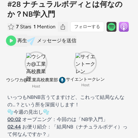
#28 ナチュラルボディとは何なの
か？NB学入門
7
Stars
1
Mention
フォローする
再生
メッセージを送信
サイエントークレン
ウシワカ@工業高校農業部
Host
Host
いっつもNBNB言うてますけど、これって結局なんな
の…？という所を深掘りします！
🫧今週の見出し🫧
00:02
オープニング：今回のは「NB学入門」
02:44
お便り紹介：「結局NB（ナチュラルボディ）っ
て何なんですか？」