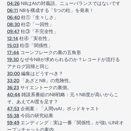
04:26
NBはAIの対義語。ニューバランスではないです
06:11
NBを構成する「5つの柱」を発表！
06:40
柱①「生々しさ」
08:30
柱②「一回性」
09:47
柱③「不完全性」
12:14
柱④「実在性」
15:03
柱⑤「関係性」
17:44
コーンフレークの裏の五角形
19:30
なぜ今NBが求められるのか？レコードが流行る
アナログ回帰と同じ
30:00
編集はどうすべき？
33:20
「あざとNB」の危険性。
36:23
サイエントークの裏側。
40:44
雑談系番組のNB戦略：元々NB度が高いからこ
そ、あえてAI度を足す？
47:53
企画案：「人間vsAI」ポッドキャスト
55:38
今回の研究結果
59:49
エンディング：実は一番「関係性」が強いLINEオ
ープンチャットの案内