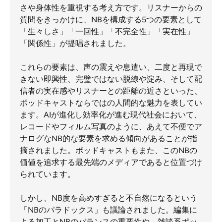
さや身体性を重視する考え方です。リスナーからの
質問をきっかけに、NBを構成する5つの要素として
「生々しさ」「一回性」「不完全性」「実在性」
「関係性」が提唱されました。
これらの要素は、声の震えや息遣い、二度と再現で
きない即興性、完璧ではない脱線や淀み、そして配
信者の実在感やリスナーとの距離の近さといった、
ポッドキャストならではの人間的な魅力を表してい
ます。AIが進化し効率化が進む現代社会において、
レコードやフィルム写真のように、あえて不便でア
ナログなNB的な要素を求める傾向があることが指
摘されました。ポッドキャストもまた、このNBの
価値を追求する最先端のメディアであると位置づけ
られています。
しかし、NB度を高めすぎると不自然になるという
「NBのパラドックス」も議論されました。編集に
よる加工とNBのバランスの重要性や、雑談系ポッ