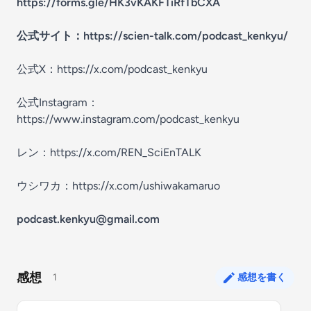
https://forms.gle/HK3vKAKFTiRfTbCXA
公式サイト：
https://scien-talk.com/podcast_kenkyu/
公式X：
https://x.com/podcast_kenkyu
公式Instagram：
https://www.instagram.com/podcast_kenkyu
レン：
https://x.com/REN_SciEnTALK
ウシワカ：
https://x.com/ushiwakamaruo
podcast.kenkyu@gmail.com
感想
1
感想を書く