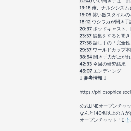
10:40
いい聞き手は「抽
13:18
俺、ナルシシズム
15:05
笑い飯スタイルの
18:12
ウシワカが聞き手
20:37
ポッドキャスト、
23:37
編集をすると聞き
27:38
話し手の「完全性
29:37
ワールドカップ本
38:54
聞き手力が上がれ
42:33
今回の研究結果
45:07
エンディング
🫟 参考情報 🫟
https://philosophicalso
公式LINEオープンチャ
なんと140名以上の方
オープンチャット「
🫟