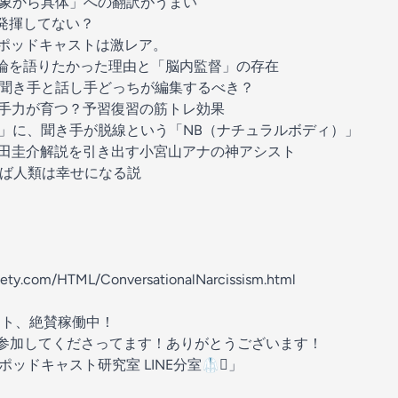
象から具体」への翻訳がうまい
発揮してない？
ポッドキャストは激レア。
論を語りたかった理由と「脳内監督」の存在
聞き手と話し手どっちが編集するべき？
手力が育つ？予習復習の筋トレ効果
」に、聞き手が脱線という「NB（ナチュラルボディ）」
田圭介解説を引き出す小宮山アナの神アシスト
ば人類は幸せになる説
ciety.com/HTML/ConversationalNarcissism.html
ット、絶賛稼働中！
が参加してくださってます！ありがとうございます！
🥼ポッドキャスト研究室 LINE分室🥼🫟
」