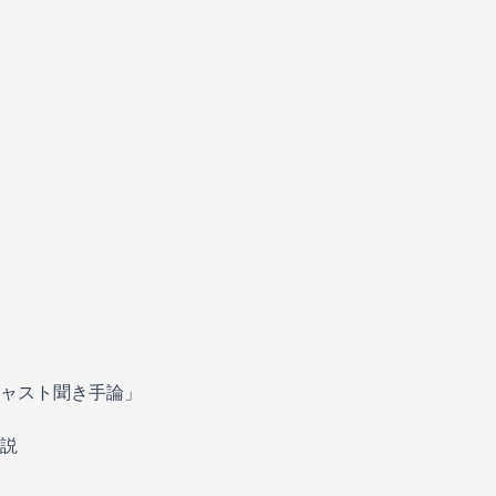
ャスト聞き手論」
説