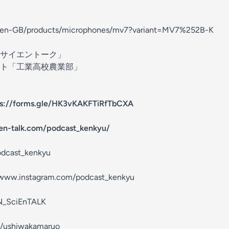
/en-GB/products/microphones/mv7?variant=MV7%252B-K
サイエントーク
」
ト「
工業高校農業部
」
ps://forms.gle/HK3vKAKFTiRfTbCXA
ien-talk.com/podcast_kenkyu/
odcast_kenkyu
/www.instagram.com/podcast_kenkyu
EN_SciEnTALK
m/ushiwakamaruo