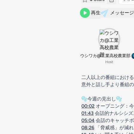
再生
メッセージ
ウシワカ@工業高校農業部
Host
二人以上の番組における
意外と話し手より番組の
🫧今週の見出し🫧
00:02
オープニング：今
01:43
会話的ナルシシズ
05:04
会話のキャッチボ
08:26
「脅威感」が減れ