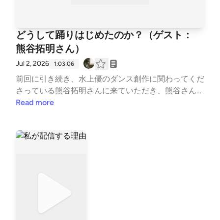
どうして踊りはじめたのか？（ゲスト：
熊谷拓明さん）
Jul 2, 2026
1:03:06
前回に引き続き、水上優のダンス創作に関わってくだ
さっている熊谷拓明さんに来ていただき、熊谷さんが
踊りはじめた経緯を話していただいています。また、
Read more
水上がなぜ踊りはじめたのかも語っています。 戦隊
モノやキャッツを見て自分が作る側になろうと決めた
熊谷少年/自己流では限界を感じ、ダンス教室へ/個性
を尊重してくれたダンスの師/シルク・ド・ソレイユ
での葛藤/水上は赤とんぼを親戚の前で歌いながら観
察していた/二人に共通するこの世界にフィットしき
れないという感覚/踊ることはすみびらき/9月に水上
が踊ります、水上の身体の家にようこそ/暴力的な身
体を受け入れた上で、踊る/出っ張る踊りではなく、