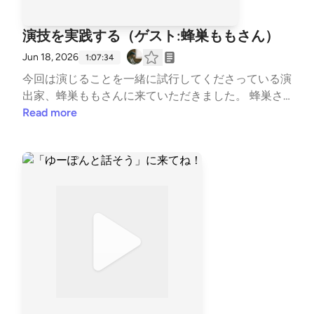
演技を実践する（ゲスト:蜂巣ももさん）
Jun 18, 2026
1:07:34
今回は演じることを一緒に試行してくださっている演
出家、蜂巣ももさんに来ていただきました。 蜂巣さ
んと私は月に一度集まり、発声練習、準備体操、朗読
Read more
の稽古を行っています。今年の終わりには一人芝居を
公演できれば…！と考えています。 0:00 蜂巣さんの
自己紹介、これまでの実践27:38 水上がなぜ演じよう
と思ったか34:08 普通の俳優さんはそこまで考えない
かも…36:45 一人芝居できるようになってみては？38:
00 その先はベテランの俳優さんと共演したらいい38:
39 サン・テグジュペリ『人間の大地』の稽古につい
て44:17 演じることで見えてくる、身体の重心52:55
リズムがあるときは文章が書ける56:11 ニュートラル
を見つけるトレーニング1:00:00 蜂巣さんは身体を立
ち上げるのが上手い 蜂巣ももさんのプロフィールhtt