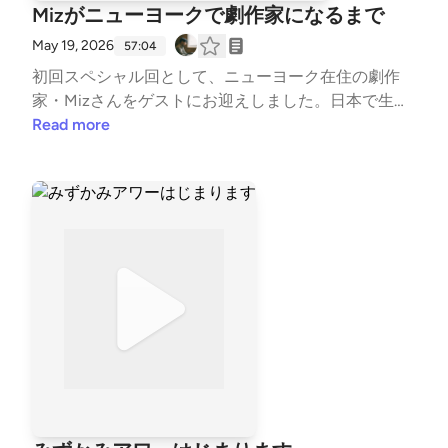
島由紀夫の戯曲で膨大な言葉を発し、逆に「黙って踊
Mizがニューヨークで劇作家になるまで
ろう」と決意したエピソード / 次回予告：熊谷さんは
May 19, 2026
なぜ踊るようになったのか人類学実践者・水上優はあ
57:04
なたのサポートをお待ちしています。ほぼ毎日メンバ
初回スペシャル回として、ニューヨーク在住の劇作
ー向けの日誌を更新しています。https://note.com/yu
家・Mizさんをゲストにお迎えしました。日本で生ま
mizukami/membership水上優についてはこちらをど
れ、イギリスで育ち、現在はアメリカで活動する彼女
Read more
うぞhttps://www.waterup.jp/https://x.com/mizukami
のこれまでの歩みと、演劇界のリアルな現状について
_yuハッシュタグは #みずかみアワー
伺います。2026年ニューヨークにて収録。NY在住の
劇作家Mizさんを迎えて / 12年前のサマースクールで
の出会い / イギリスの大学で触れたスタンドアップコ
メディと演劇 / 演者から脚本家へ移行した経緯 / コロ
ナ禍を機にNYで本格化した劇作活動 / 31歳以下の劇
作家育成プログラムでの刺激的な日々 / 舞台上にバス
タブを設置した上演エピソード / 助成金や寄付などア
メリカ演劇界の資金事情 / 度重なる不採用（リジェク
ション）のなかで書き続ける理由 / 俳優や演出家との
協働が生み出す舞台芸術の魅力Mizさんのプロフィー
ルhttps://newplayexchange.org/users/80458/miz-ha
shimotoMizさんが所属していたプログラムhttps://w