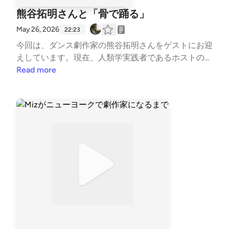
熊谷拓明さんと「骨で踊る」
May 26, 2026
22:23
今回は、ダンス劇作家の熊谷拓明さんをゲストにお迎
えしています。現在、人類学実践者であるホストの水
上さんがご自身のダンスの振り付けを熊谷さんに依頼
Read more
しており、その制作過程で交わされた対話を収録しま
した。人類学の実践における「言葉」と「身体性」の
葛藤や、ダンスにおける身体のあり方について深く掘
り下げたエピソードです。ゲストはダンス劇作家の熊
谷拓明さん / 水上が人類学の実践からダンスに挑戦す
る理由 / 言葉を覚えることで「ダンスが奪われた」時
期/ 言葉の続きや言葉になる前を受け持つ「ダンス
劇」とは / 筋肉ではなく自分の骨格に向き合う「骨で
踊る」コンセプト/ 記憶を体で再現するための言葉
と、イッセー尾形さんへの憧れ/ 文章表現の限界を感
じ、「肋骨を開いて」身体性を拡張する / 文章の振り
幅から読み取れる、書き手の身体性と視点の角度/ 三