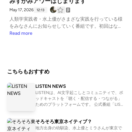
みずかみアワーはじまります
ww.ensemblestudiotheatre.org/youngbloodーーー私
May 17, 2026
は人類学実践者という、誰もやったことのない不安な
12:13
旅路を始める上で、私の尊敬する友人であるMizが劇
人類学実践者・水上優がさまざな実践を行っている様
作家として挑戦している経緯や思いを聞きたくなり、
をみなさんにお知らせしていく番組です。初回はなぜ
今回インタビューしました。私も様々な方とのコラボ
独立したのか、直近の実践を手短に語っています。ち
Read more
レーションで自分の外にある可能性に気づき、新たな
ょっとタイミングがずれてしまい、庭文庫での展示が
価値を生んでいきたい！と希望を持てる対談でした。
スタートしてしまっていますが、ご了承ください。こ
人類学実践者・水上優はあなたのサポートをお待ちし
の中で話した活動の詳細は下記noteをご覧ください
ています。ほぼ毎日メンバー向けの日誌を更新してい
ませ。【お仕事募集中】人類学実践者として独立しま
ます。またこのポッドキャスト制作費にも使われま
す人類学実践者・水上優はあなたのサポートをお待ち
こちらもおすすめ
す。https://note.com/yumizukami/membership水上
しています。ほぼ毎日メンバー向けの日誌を更新して
優についてはこちらをどうぞ⁠https://www.waterup.j
います。https://note.com/yumizukami/membership
LISTEN NEWS
p/⁠⁠https://x.com/mizukami_yu⁠ハッシュタグは #みず
LISTENは、AI文字起こしとコミュニティで、ポ
かみアワー⁠
ッドキャストを「聴く・配信する・つながる」
ためのプラットフォームです。 公式番組「LIST
EN NEWS」では、開発の裏話や近況も交えつ
つ、最新情報をお届けします。 LISTENはこちら
そろそろ東京ネイティブ？
→ https://listen.style/
地方出身の幼馴染、水上優とミラさんが東京で