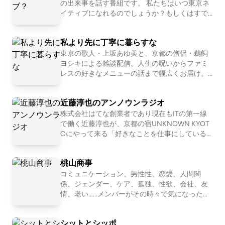
の出来事を話す番組です。 私たちはいつ東京ネ
イティブになれるのでしょうか？もしくはすで
になっているのでしょうか？ お便りフォームは
こちら https://docs.google.com/forms/d/e/1FAI
私より先に丁寧に暮らすな
pQLSfNzl4Lmba0ktlGfSZ8Mj42-ktDcQVdPyMl
sdHnWm5YOf7jHQ/viewform?usp=sf_link ハッ
東京の歌人・上坂あゆ美と、京都の僧侶・鵜飼
シュタグは ⁠#そろ東京 Twitterアカウント ⁠http
ヨシキによる雑談配信。人生の呪いからファミ
s://twitter.com/sorotokyo Listen https://listen.st
レスの好きなメニューの話まで幅広くお届け。
yle/p/4iogixaq?x2w1DjxA
【初めての方におすすめ回】 #30 お菓子が人間
だったら誰と付き合いたいか真剣に考える http
近藤淳也のアンノウンラジオ
s://open.spotify.com/episode/751EzuNXjpgP2i5
3P7OtX7?si=XxN2eddURsas_JWE6KFu-A #163
株式会社はてな創業者であり現在もITの第一線
恋愛ってマーージでクソだと思っている人の話
で働く近藤淳也が、京都の宿UNKNOWN KYOT
https://open.spotify.com/episode/1WgeglhRT5
Oにやって来る「好きなことを仕事にしている
GQfqzkBO2bNF?si=1l0b2OBlTJq 📩おたより宛
人」を深堀りすることで、世の中の多様な仕事
先 https://forms.gle/E6oFMLDcrJhUH2g57 番
やキャリア、生き方・働き方を「リアルな実
桃山商事
組公式SNS https://x.com/yori_suna （インス
例」として紐解いていきます。 . 【ホスト：近藤
タもある） 🚗🚥番組公式コミュニティ http
淳也】 株式会社OND代表取締役社長、株式会社
コミュニケーション、男性性、恋愛、人間関
s://rooom.listen.style/p/ 📨その他、番組へのお
はてな取締役、UNKNOWN KYOTO支配人、NP
係、ジェンダー、ケア、孤独、性欲、会社、友
問い合わせはコチラまで yorisuna24@gmail.co
O法人滋賀一周トレイル代表理事、トレイルラ
情、老い……メンバーがその時々で気になったテ
m
ンナー。 2001年に「はてなブログ」「はてなブ
ーマを１つ設定して、モヤモヤを言語化してい
ックマーク」などを運営する株式会社はてなを
くNEOな座談Podcastです。2011〜2016年「二
シットとシッポ
創業、2011年にマザーズにて上場。その後2017
軍ラジオ」(ApplePodcast)、2017〜2024年「恋