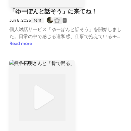
ps://mmhachisu.wixsite.com/website 蜂巣さんとはじ
めて協業した案件https://bird-park.com/article/22hac
「ゆーぽんと話そう」に来てね！
hioji-hirunomachi-ws/ 当時話していたPodcast前編ht
Jun 8, 2026
tps://open.spotify.com/episode/6FcHgJDyucKklyGBk
16:11
czdYg?si=AHzkB5lGT-6EcUwrDHaezQ中編https://op
個人対話サービス「ゆーぽんと話そう」を開始しまし
en.spotify.com/episode/5ArtXtamarn0jw7rPOXtW1?si
た。日常の中で感じる違和感、仕事で抱えているモヤ
=TYMdfBfoRQSkSiDC4U08Nw後編https://open.spot
モヤ、創作活動での迷い。そういった言葉にしにくい
Read more
ify.com/episode/6qbTY9L8f0RXKNWOAqTUhU?si=G
ものを、水上と1対１で語りながら一緒に見つめ直す
wSW-wv7To-oXecSuAx75Q
サービスです。実際のセッションの様子はnoteの記
事をご覧くださいお申し込みはこちらのお問い合わせ
ページからどうぞ！https://www.waterup.jp/%E3%8
1%8A%E5%95%8F%E3%81%84%E5%90%88%E3%8
2%8F%E3%81%9B