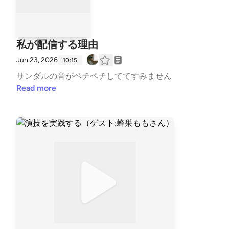
引っ込む踊り/道具における引っ込み（アフォーダン
ス）/人が見てしまう（アフォードされる）踊り/「熊
ちゃんが作る踊りってアフォーダンスでしょ」/踊る
ことへの敵意を持たないで踊る/身体としてのそこに
私が配信する理由
「ある」ことの強靭さ、自身への信頼/意味と文脈、
Jun 23, 2026
身体の機能を組み換える/本当に色気があるとは？/た
10:15
くさん踊ることと、長く踊ること/なぜ私は舞台にい
サンダルの音がペチペチしててすみません
ないのか？という苦しみ/自分は違う業種があるとい
Read more
う気づき/「いろんな国行った方がいいよ。結局どこ
行っても変わらないから！」と海外に行ったことない
母親に言われたこと