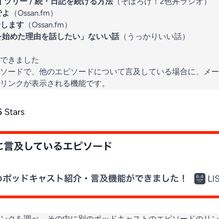
カイツリー / 続・日記を続ける方法
（そぼろげ！2色丼ラジオ）
でよ
（Ossan.fm）
介します
（Ossan.fm）
t配信を始めた理由を話したい」ないい話
（うっかりいい話）
できました
ソードで、他のエピソードについて言及している場合に、メー
リンクが表示される機能です。
ンクを調べ、その中に別のポッドキャストのエピソードのリン