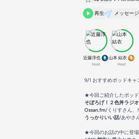
再生
メッセージ
近藤淳也
山本 結衣
Host
Host
9/1 おすすめポッド
★今回ご紹介したポッド
そぼろげ！２色丼ラジオ
Ossan.fm
/くりすさん、
うっかりいい話
/あやさ
★今回のお話の中に登場