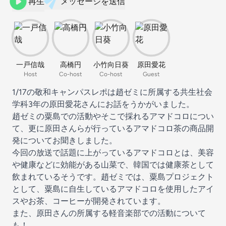
再生
メッセージを送信
一戸信哉
高橋円
小竹向日葵
原田愛花
Host
Co-host
Co-host
Guest
1/17の敬和キャンパスレポは趙ゼミに所属する共生社会
学科3年の原田愛花さんにお話をうかがいました。
趙ゼミの粟島での活動やそこで採れるアマドコロについ
て、更に原田さんらが行っているアマドコロ茶の商品開
発についてお聞きしました。
今回の放送で話題に上がっているアマドコロとは、美容
や健康などに効能がある山菜で、韓国では健康茶として
飲まれているそうです。趙ゼミでは、粟島プロジェクト
として、粟島に自生しているアマドコロを使用したアイ
スやお茶、コーヒーが開発されています。
また、原田さんの所属する軽音楽部での活動について
も！