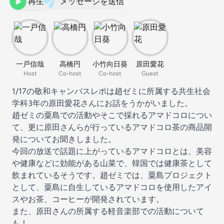
再生
メッセージを送信
一戸信哉
高橋円
小竹向日葵
原田愛花
Host
Co-host
Co-host
Guest
1/17の敬和キャンパスレポは趙ゼミに所属する共生社会
学科3年の原田愛花さんにお話をうかがいました。
趙ゼミの粟島での活動やそこで採れるアマドコロについ
て、更に原田さんらが行っているアマドコロ茶の商品開
発についてお聞きしました。
今回の放送で話題に上がっているアマドコロとは、美容
や健康などに効能がある山菜で、韓国では健康茶として
飲まれているそうです。趙ゼミでは、粟島プロジェクト
として、粟島に自生しているアマドコロを使用したアイ
スやお茶、コーヒーが開発されています。
また、原田さんの所属する軽音楽部での活動について
も！