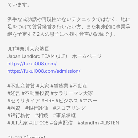
ています。
派手な成功話や再現性のないテクニックではなく、地に
足をつけて賃貸経営を行いたい方、また将来的に事業承
継を予定する2人の息子にへ残す音声の記録です。
JLT神奈川大家塾長
Japan Landlord TEAM (JLT) ホームページ
https://fukui008.com/
https://fukui008.com/admission/
#不動産賃貸 #大家 #賃貸業 #不動産
#経営 #不動産投資 #サラリーマン大家
#セミリタイア #FIRE #ビジネス #マネー
#融資 #銀行評価 #スコアリング
#銀行格付 #相続 #事業承継
#JLT大家 #JLT008 #音声配信 #standfm #LISTEN
ﾌｫｰﾆｯﾂ X(twitter) :