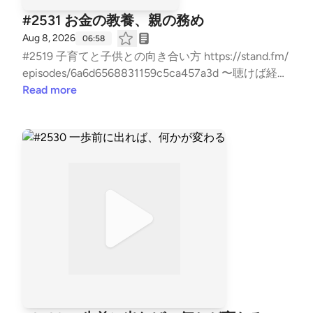
ホームページ】 https://fukui008.com/ https://fuku
#2531 お金の教養、親の務め
i008.com/admission/ 【ﾌｫｰﾆｯﾂ X(twitter) 】 https://t
Aug 8, 2026
06:58
witter.com/_fornits_?t=aoww_v9TnqaVk4lMVY8rSg&
#2519 子育てと子供との向き合い方 https://stand.fm/
s=09 【LISTEN 】 https://listen.style/p/fornits?QvCg
episodes/6a6d6568831159c5ca457a3d 〜聴けば経
P97Z --- stand.fmでは、この放送にいいね・コメン
営、不動産に強くなる〜 『お金を増やす残す radio』
Read more
ト・レター送信ができます。 https://stand.fm/chann
いつもお聴き頂き、『いいね』や『コメント』も頂
els/5f959b6237dc4cc7e1169118
き、ありがとうございます！ 大変励みとなります。
こちらでは、不動産賃貸業の「数字と財務とCF経
営」についてお話ししています。 不動産投資の書籍
では書かれない内容を、実体験ベースに私の考えを収
録。 派手な成功話ではなく、退場すること無く、地
に足をつけた賃貸経営の配信になります。 また事業
承継も考え、現在取り組む事も、個人の経験・考えに
基づき話しております。 #不動産賃貸 #賃貸経営 #賃
貸業 #大家 #不動産投資 #ビジネス #経営 #FIRE #不
動産 #事業 #会社経営 #経済的自由 #副業 #投資 #マ
ネー #経済 #セミリタイア #JLT大家 #音声配
信 #standfm #融資 #銀行評価 #LISTEN JLT神