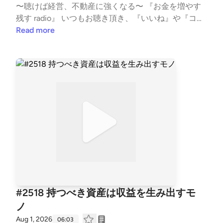
〜聴けば経営、不動産に強くなる〜 『お金を増やす
ps://listen.style/p/fornits?QvCgP97Z --- stand.fmで
残す radio』 いつもお聴き頂き、『いいね』や『コメ
は、この放送にいいね・コメント・レター送信ができ
ント』も頂き、ありがとうございます！ 大変励みと
Read more
ます。 https://stand.fm/channels/5f959b6237dc4cc
なります。 こちらでは、不動産賃貸業の「数字と財
7e1169118
務とCF経営」についてお話ししています。 不動産投
資の書籍では書かれない内容を、実体験ベースに私の
考えを収録。 派手な成功話ではなく、退場すること
無く、地に足をつけた賃貸経営の配信になります。
また事業承継も考え、現在取り組む事も、個人の経
験・考えに基づき話しております。 #不動産賃貸 #賃
貸経営 #賃貸業 #大家 #不動産投資 #ビジネス #経営
#FIRE #不動産 #事業 #会社経営 #経済的自由 #副業 #
投資 #マネー #経済 #セミリタイア #JLT大家 #
音声配信 #standfm #LISTEN JLT神奈川大家塾長
【Japan Landlord TEAM (JLT) ホームページ】 http
s://fukui008.com/ https://fukui008.com/admission/
#2518 持つべき資産は収益を生み出すモ
【ﾌｫｰﾆｯﾂ X(twitter) 】 https://twitter.com/_fornits_?t
ノ
=aoww_v9TnqaVk4lMVY8rSg&s=09 【LISTEN 】 htt
Aug 1, 2026
06:03
ps://listen.style/p/fornits?QvCgP97Z --- stand.fmで