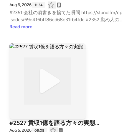
Aug 6, 2026
11:34
ps://listen.style/p/fornits?QvCgP97Z --- stand.fmで
#2351 会社の肩書きを捨てた瞬間 https://stand.fm/ep
は、この放送にいいね・コメント・レター送信ができ
isodes/69e416bff86cd68c31fb4fde #2352 勤め人の
ます。 https://stand.fm/channels/5f959b6237dc4cc
会社への複雑な感情と置かれる環境 https://stand.fm/
Read more
7e1169118
episodes/69e416bff86cd68c31fb4fde #2353 実は数
多の失敗、何をやっても上手くいかない https://stan
d.fm/episodes/69e4c6f2a1cca69f4358192d #2354
必死のパッチで再生、賃貸業での転機① https://stan
d.fm/episodes/69e4ddc225e94a950c6f6a82 #2355
財務の劇的改善、賃貸業での転機② https://stand.fm/
episodes/69e5f34a63b0715f4ff6d3ec #2356 今だっ
たら…。直近5回収録からの振り返えり https://stand.f
m/episodes/69e7192a8b811f9814b2da7e 〜聴けば経
営、不動産に強くなる〜 『お金を増やす残す radio』
いつもお聴き頂き、『いいね』や『コメント』も頂
き、ありがとうございます！ 大変励みとなります。
こちらでは、不動産賃貸業の「数字と財務とCF経
#2527 賃収1億を語る方々の実態…
営」についてお話ししています。 不動産投資の書籍
Aug 5, 2026
06:08