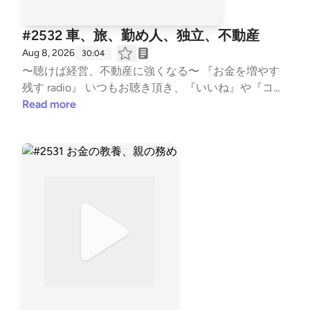
【Japan Landlord TEAM (JLT) ホームページ】 http
s://fukui008.com/ https://fukui008.com/admission/
#2532 車、旅、勤め人、独立、不動産
【ﾌｫｰﾆｯﾂ X(twitter) 】 https://twitter.com/_fornits_?t
Aug 8, 2026
30:04
=aoww_v9TnqaVk4lMVY8rSg&s=09 【LISTEN 】 htt
〜聴けば経営、不動産に強くなる〜 『お金を増やす
ps://listen.style/p/fornits?QvCgP97Z --- stand.fmで
残す radio』 いつもお聴き頂き、『いいね』や『コメ
は、この放送にいいね・コメント・レター送信ができ
ント』も頂き、ありがとうございます！ 大変励みと
Read more
ます。 https://stand.fm/channels/5f959b6237dc4cc
なります。 こちらでは、不動産賃貸業の「数字と財
7e1169118
務とCF経営」についてお話ししています。 不動産投
資の書籍では書かれない内容を、実体験ベースに私の
考えを収録。 派手な成功話ではなく、退場すること
無く、地に足をつけた賃貸経営の配信になります。
また事業承継も考え、現在取り組む事も、個人の経
験・考えに基づき話しております。 #不動産賃貸 #賃
貸経営 #賃貸業 #大家 #不動産投資 #ビジネス #経営
#FIRE #不動産 #事業 #会社経営 #経済的自由 #副業 #
投資 #マネー #経済 #セミリタイア #融資 #銀
行評価 #JLT大家 #音声配信 #standfm #LIST
EN JLT神奈川大家塾長 【Japan Landlord TEAM (JLT)