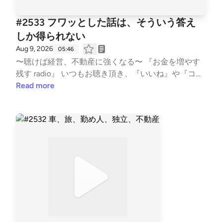
【Japan Landlord TEAM (JLT) ホームページ】 http
s://fukui008.com/ https://fukui008.com/admission/
#2533 フワッとした話は、そういう答え
【ﾌｫｰﾆｯﾂ X(twitter) 】 https://twitter.com/_fornits_?t
しか得られない
=aoww_v9TnqaVk4lMVY8rSg&s=09 【LISTEN 】 htt
Aug 9, 2026
05:46
ps://listen.style/p/fornits?QvCgP97Z --- stand.fmで
〜聴けば経営、不動産に強くなる〜 『お金を増やす
は、この放送にいいね・コメント・レター送信ができ
残す radio』 いつもお聴き頂き、『いいね』や『コメ
ます。 https://stand.fm/channels/5f959b6237dc4cc
ント』も頂き、ありがとうございます！ 大変励みと
Read more
7e1169118
なります。 こちらでは、不動産賃貸業の「数字と財
務とCF経営」についてお話ししています。 不動産投
資の書籍では書かれない内容を、実体験ベースに私の
考えを収録。 派手な成功話ではなく、退場すること
無く、地に足をつけた賃貸経営の配信になります。
また事業承継も考え、現在取り組む事も、個人の経
験・考えに基づき話しております。 #不動産賃貸 #賃
貸経営 #賃貸業 #大家 #不動産投資 #ビジネス #経営
#FIRE #不動産 #事業 #会社経営 #経済的自由 #副業 #
投資 #マネー #経済 #セミリタイア #JLT大家 #
音声配信 #standfm #LISTEN JLT神奈川大家塾長