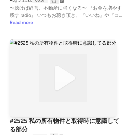
Aug 5, 2026
05:57
on/ 【ﾌｫｰﾆｯﾂ X(twitter) 】 https://twitter.com/_fornit
〜聴けば経営、不動産に強くなる〜 『お金を増やす
s_?t=aoww_v9TnqaVk4lMVY8rSg&s=09 【LISTEN 】
残す radio』 いつもお聴き頂き、『いいね』や『コメ
https://listen.style/p/fornits?QvCgP97Z --- stand.fm
ント』も頂き、ありがとうございます！ 大変励みと
Read more
では、この放送にいいね・コメント・レター送信がで
なります。 こちらでは、不動産賃貸業の「数字と財
きます。 https://stand.fm/channels/5f959b6237dc4c
務とCF経営」についてお話ししています。 不動産投
c7e1169118
資の書籍では書かれない内容を、実体験ベースに私の
考えを収録。 派手な成功話ではなく、退場すること
無く、地に足をつけた賃貸経営の配信になります。
また事業承継も考え、現在取り組む事も、個人の経
験・考えに基づき話しております。 #不動産賃貸 #賃
貸経営 #賃貸業 #大家 #不動産投資 #ビジネス #経営
#FIRE #不動産 #事業 #会社経営 #経済的自由 #副業 #
投資 #マネー #経済 #セミリタイア #JLT大家 #
音声配信 #standfm #LISTEN JLT神奈川大家塾長
【Japan Landlord TEAM (JLT) ホームページ】 http
s://fukui008.com/ https://fukui008.com/admission/
#2525 私の所有物件と取得時に意識して
【ﾌｫｰﾆｯﾂ X(twitter) 】 https://twitter.com/_fornits_?t
る部分
=aoww_v9TnqaVk4lMVY8rSg&s=09 【LISTEN 】 htt