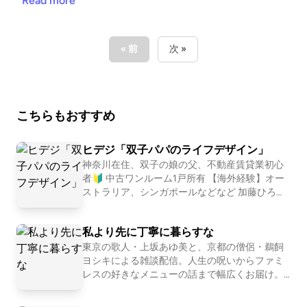
ント』も頂き、ありがとうございます！ 大変励みと
Read more
ます。 https://stand.fm/channels/5f959b6237dc4cc
なります。 こちらでは、不動産賃貸業の「数字と財
7e1169118
務とCF経営」についてお話ししています。 不動産投
資の書籍では書かれない内容を、実体験ベースに私の
« 前
次 »
考えを収録。 派手な成功話ではなく、退場すること
無く、地に足をつけた賃貸経営の配信になります。
また事業承継も考え、現在取り組む事も、個人の経
こちらもおすすめ
験・考えに基づき話しております。 #不動産賃貸 #賃
貸経営 #賃貸業 #大家 #不動産投資 #ビジネス #経営
#FIRE #不動産 #事業 #会社経営 #経済的自由 #副業 #
ヒデジ「双子パパのライフデザイン」
投資 #マネー #経済 #セミリタイア #JLT大家 #
神奈川在住、双子の娘の父、不動産賃貸業初心
者🔰 中古ワンルーム1戸所有 【海外経験】オー
音声配信 #standfm #LISTEN JLT神奈川大家塾長
ストラリア、シンガポールなどなど 加藤ひろゆ
【Japan Landlord TEAM (JLT) ホームページ】 http
き先生のファンです！ 海外にいた経験も配信し
s://fukui008.com/ https://fukui008.com/admission/
ています。 ※再生は1.2倍速を推奨 「X」はこち
【ﾌｫｰﾆｯﾂ X(twitter) 】 https://twitter.com/_fornits_?t
私より先に丁寧に暮らすな
ら https://x.com/t_hideji?s=21&t=52IrofjevOvH
=aoww_v9TnqaVk4lMVY8rSg&s=09 【LISTEN 】 htt
Yau1dUDshQ 「note」はこちら https://note.co
東京の歌人・上坂あゆ美と、京都の僧侶・鵜飼
m/hideji22k 「LISTEN」はこちら https://listen.s
ヨシキによる雑談配信。人生の呪いからファミ
ps://listen.style/p/fornits?QvCgP97Z --- stand.fmで
tyle/p/hideji?XcuKVK7v #双子パパ #不動産投資
レスの好きなメニューの話まで幅広くお届け。
は、この放送にいいね・コメント・レター送信ができ
#サラリーマン大家 #5年計画 #ライフデザイン
【初めての方におすすめ回】 #30 お菓子が人間
ます。 https://stand.fm/channels/5f959b6237dc4cc
#海外経験 #読書 #サーフィン #音楽 #ヨガ
だったら誰と付き合いたいか真剣に考える http