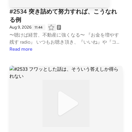
#2534 突き詰めて努力すれば、こうなれ
る例
Aug 9, 2026
11:44
〜聴けば経営、不動産に強くなる〜 『お金を増やす
残す radio』 いつもお聴き頂き、『いいね』や『コメ
ント』も頂き、ありがとうございます！ 大変励みと
Read more
なります。 こちらでは、不動産賃貸業の「数字と財
務とCF経営」についてお話ししています。 不動産投
資の書籍では書かれない内容を、実体験ベースに私の
考えを収録。 派手な成功話ではなく、退場すること
無く、地に足をつけた賃貸経営の配信になります。
また事業承継も考え、現在取り組む事も、個人の経
験・考えに基づき話しております。 #不動産賃貸 #賃
貸経営 #賃貸業 #大家 #不動産投資 #ビジネス #経営
#FIRE #不動産 #事業 #会社経営 #経済的自由 #副業 #
投資 #マネー #経済 #セミリタイア #JLT大家 #
音声配信 #standfm #LISTEN JLT神奈川大家塾長