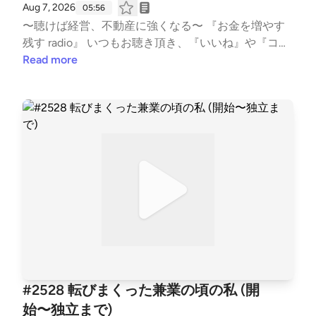
Aug 7, 2026
05:56
=aoww_v9TnqaVk4lMVY8rSg&s=09 【LISTEN 】 htt
〜聴けば経営、不動産に強くなる〜 『お金を増やす
ps://listen.style/p/fornits?QvCgP97Z --- stand.fmで
残す radio』 いつもお聴き頂き、『いいね』や『コメ
は、この放送にいいね・コメント・レター送信ができ
ント』も頂き、ありがとうございます！ 大変励みと
Read more
ます。 https://stand.fm/channels/5f959b6237dc4cc
なります。 こちらでは、不動産賃貸業の「数字と財
7e1169118
務とCF経営」についてお話ししています。 不動産投
資の書籍では書かれない内容を、実体験ベースに私の
考えを収録。 派手な成功話ではなく、退場すること
無く、地に足をつけた賃貸経営の配信になります。
また事業承継も考え、現在取り組む事も、個人の経
験・考えに基づき話しております。 #不動産賃貸 #賃
貸経営 #賃貸業 #大家 #不動産投資 #ビジネス #経営
#FIRE #不動産 #事業 #会社経営 #経済的自由 #副業 #
投資 #マネー #経済 #セミリタイア #JLT大家 #
音声配信 #standfm #LISTEN JLT神奈川大家塾長
【Japan Landlord TEAM (JLT) ホームページ】 http
s://fukui008.com/ https://fukui008.com/admission/
#2528 転びまくった兼業の頃の私 (開
【ﾌｫｰﾆｯﾂ X(twitter) 】 https://twitter.com/_fornits_?t
始〜独立まで)
=aoww_v9TnqaVk4lMVY8rSg&s=09 【LISTEN 】 htt