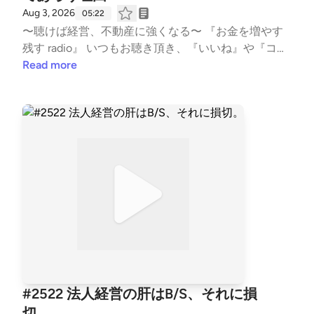
Aug 3, 2026
05:22
ps://listen.style/p/fornits?QvCgP97Z --- stand.fmで
〜聴けば経営、不動産に強くなる〜 『お金を増やす
は、この放送にいいね・コメント・レター送信ができ
残す radio』 いつもお聴き頂き、『いいね』や『コメ
ます。 https://stand.fm/channels/5f959b6237dc4cc
ント』も頂き、ありがとうございます！ 大変励みと
Read more
7e1169118
なります。 こちらでは、不動産賃貸業の「数字と財
務とCF経営」についてお話ししています。 不動産投
資の書籍では書かれない内容を、実体験ベースに私の
考えを収録。 派手な成功話ではなく、退場すること
無く、地に足をつけた賃貸経営の配信になります。
また事業承継も考え、現在取り組む事も、個人の経
験・考えに基づき話しております。 #不動産賃貸 #賃
貸経営 #賃貸業 #大家 #不動産投資 #ビジネス #経営
#FIRE #不動産 #事業 #会社経営 #経済的自由 #副業 #
投資 #マネー #経済 #セミリタイア #JLT大家 #
音声配信 #standfm #LISTEN JLT神奈川大家塾長
【Japan Landlord TEAM (JLT) ホームページ】 http
s://fukui008.com/ https://fukui008.com/admission/
#2522 法人経営の肝はB/S、それに損
【ﾌｫｰﾆｯﾂ X(twitter) 】 https://twitter.com/_fornits_?t
切。