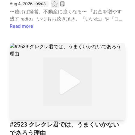
Aug 4, 2026
05:08
ps://listen.style/p/fornits?QvCgP97Z --- stand.fmで
〜聴けば経営、不動産に強くなる〜 『お金を増やす
は、この放送にいいね・コメント・レター送信ができ
残す radio』 いつもお聴き頂き、『いいね』や『コメ
ます。 https://stand.fm/channels/5f959b6237dc4cc
ント』も頂き、ありがとうございます！ 大変励みと
Read more
7e1169118
なります。 こちらでは、不動産賃貸業の「数字と財
務とCF経営」についてお話ししています。 不動産投
資の書籍では書かれない内容を、実体験ベースに私の
考えを収録。 派手な成功話ではなく、退場すること
無く、地に足をつけた賃貸経営の配信になります。
また事業承継も考え、現在取り組む事も、個人の経
験・考えに基づき話しております。 #不動産賃貸 #賃
貸経営 #賃貸業 #大家 #不動産投資 #ビジネス #経営
#FIRE #不動産 #事業 #会社経営 #経済的自由 #副業 #
投資 #マネー #経済 #セミリタイア #JLT大家 #
音声配信 #standfm #LISTEN JLT神奈川大家塾長
【Japan Landlord TEAM (JLT) ホームページ】 http
s://fukui008.com/ https://fukui008.com/admission/
#2523 クレクレ君では、うまくいかない
【ﾌｫｰﾆｯﾂ X(twitter) 】 https://twitter.com/_fornits_?t
であろう理由
=aoww_v9TnqaVk4lMVY8rSg&s=09 【LISTEN 】 htt