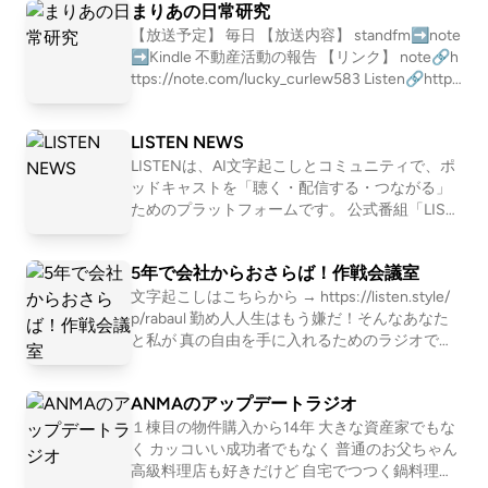
7e1169118
まりあの日常研究
s://open.spotify.com/episode/751EzuNXjpgP2i5
3P7OtX7?si=XxN2eddURsas_JWE6KFu-A #163
【放送予定】 毎日 【放送内容】 standfm➡️note
恋愛ってマーージでクソだと思っている人の話
➡️Kindle 不動産活動の報告 【リンク】 note🔗h
https://open.spotify.com/episode/1WgeglhRT5
ttps://note.com/lucky_curlew583 Listen🔗http
GQfqzkBO2bNF?si=1l0b2OBlTJq 📩おたより宛
s://listen.style/p/maria?fcbrDSMy Spotify🔗
先 https://forms.gle/E6oFMLDcrJhUH2g57 番
【タグ】 #加藤ひろゆき #Kindle #坂本まりあ
LISTEN NEWS
組公式SNS https://x.com/yori_suna （インス
タもある） 🚗🚥番組公式コミュニティ http
LISTENは、AI文字起こしとコミュニティで、ポ
s://rooom.listen.style/p/ 📨その他、番組へのお
ッドキャストを「聴く・配信する・つながる」
問い合わせはコチラまで yorisuna24@gmail.co
ためのプラットフォームです。 公式番組「LIST
m
EN NEWS」では、開発の裏話や近況も交えつ
つ、最新情報をお届けします。 LISTENはこちら
5年で会社からおさらば！作戦会議室
→ https://listen.style/
文字起こしはこちらから → https://listen.style/
p/rabaul 勤め人人生はもう嫌だ！そんなあなた
と私が 真の自由を手に入れるためのラジオで
す！ スタエフをはじめたのは 北海道の不動産投
資家、 加藤ひろゆき先生のファンであることが
ANMAのアップデートラジオ
きっかけです！ 加藤先生と同郷の北海道出身で
すが、 今は東京の下町に住んでいます。 「これ
１棟目の物件購入から14年 大きな資産家でもな
までの私の人生」 札幌で高校と浪人1年を過ごす
く カッコいい成功者でもなく 普通のお父ちゃん
→東京の大学に進学 →在学中に友人と起業 →友
高級料理店も好きだけど 自宅でつつく鍋料理や