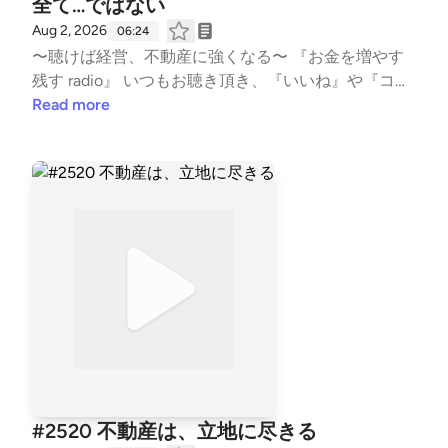
全て…ではない
不動産 #事業 #会社経営 #経済的自由 #副業 #投資 #
Aug 2, 2026
06:24
マネー #経済 #セミリタイア #JLT大家 #音声配
〜聴けば経営、不動産に強くなる〜 『お金を増やす
信 #standfm #LISTEN JLT神奈川大家塾長 【Japan
残す radio』 いつもお聴き頂き、『いいね』や『コメ
Landlord TEAM (JLT) ホームページ】 https://fukui0
ント』も頂き、ありがとうございます！ 大変励みと
Read more
08.com/ https://fukui008.com/admission/ 【ﾌｫｰﾆｯﾂ X
なります。 こちらでは、不動産賃貸業の「数字と財
(twitter) 】 https://twitter.com/_fornits_?t=aoww_v9
務とCF経営」についてお話ししています。 不動産投
TnqaVk4lMVY8rSg&s=09 【LISTEN 】 https://listen.s
資の書籍では書かれない内容を、実体験ベースに私の
tyle/p/fornits?QvCgP97Z --- stand.fmでは、この放送
考えを収録。 派手な成功話ではなく、退場すること
にいいね・コメント・レター送信ができます。 http
無く、地に足をつけた賃貸経営の配信になります。
s://stand.fm/channels/5f959b6237dc4cc7e1169118
また事業承継も考え、現在取り組む事も、個人の経
験・考えに基づき話しております。 #不動産賃貸 #賃
貸経営 #賃貸業 #大家 #不動産投資 #ビジネス #経営
#FIRE #不動産 #事業 #会社経営 #経済的自由 #副業 #
投資 #マネー #経済 #セミリタイア #JLT大家 #
音声配信 #standfm #LISTEN JLT神奈川大家塾長
【Japan Landlord TEAM (JLT) ホームページ】 http
s://fukui008.com/ https://fukui008.com/admission/
#2520 不動産は、立地に尽きる
【ﾌｫｰﾆｯﾂ X(twitter) 】 https://twitter.com/_fornits_?t