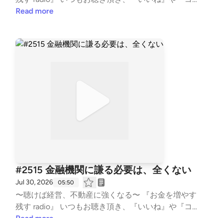
は、この放送にいいね・コメント・レター送信ができ
ント』も頂き、ありがとうございます！ 大変励みと
Read more
ます。 https://stand.fm/channels/5f959b6237dc4cc
なります。 こちらでは、不動産賃貸業の「数字と財
7e1169118
務とCF経営」についてお話ししています。 不動産投
資の書籍では書かれない内容を、実体験ベースに私の
考えを収録。 派手な成功話ではなく、退場すること
無く、地に足をつけた賃貸経営の配信になります。
また事業承継も考え、現在取り組む事も、個人の経
験・考えに基づき話しております。 #不動産賃貸 #賃
貸経営 #賃貸業 #大家 #不動産投資 #ビジネス #経営
#FIRE #不動産 #事業 #会社経営 #経済的自由 #副業 #
投資 #マネー #経済 #セミリタイア #JLT大家 #
音声配信 #standfm #LISTEN JLT神奈川大家塾長
【Japan Landlord TEAM (JLT) ホームページ】 http
s://fukui008.com/ https://fukui008.com/admission/
#2515 金融機関に謙る必要は、全くない
【ﾌｫｰﾆｯﾂ X(twitter) 】 https://twitter.com/_fornits_?t
Jul 30, 2026
05:50
=aoww_v9TnqaVk4lMVY8rSg&s=09 【LISTEN 】 htt
〜聴けば経営、不動産に強くなる〜 『お金を増やす
ps://listen.style/p/fornits?QvCgP97Z --- stand.fmで
残す radio』 いつもお聴き頂き、『いいね』や『コメ
は、この放送にいいね・コメント・レター送信ができ