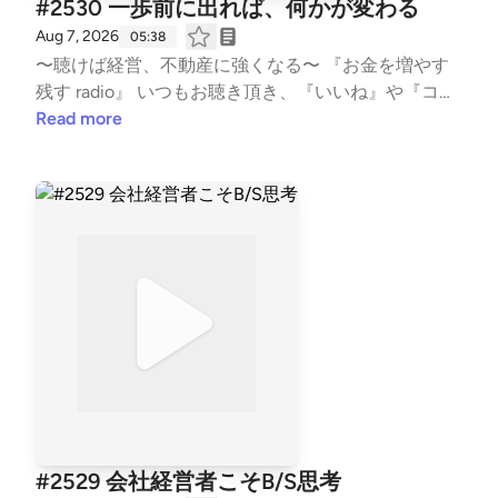
#2530 一歩前に出れば、何かが変わる
奈川大家塾長 【Japan Landlord TEAM (JLT) ホーム
Aug 7, 2026
05:38
ページ】 https://fukui008.com/ https://fukui008.co
〜聴けば経営、不動産に強くなる〜 『お金を増やす
m/admission/ 【ﾌｫｰﾆｯﾂ X(twitter) 】 https://twitter.c
残す radio』 いつもお聴き頂き、『いいね』や『コメ
om/_fornits_?t=aoww_v9TnqaVk4lMVY8rSg&s=09
ント』も頂き、ありがとうございます！ 大変励みと
Read more
【LISTEN 】 https://listen.style/p/fornits?QvCgP97Z
なります。 こちらでは、不動産賃貸業の「数字と財
--- stand.fmでは、この放送にいいね・コメント・レ
務とCF経営」についてお話ししています。 不動産投
ター送信ができます。 https://stand.fm/channels/5f9
資の書籍では書かれない内容を、実体験ベースに私の
59b6237dc4cc7e1169118
考えを収録。 派手な成功話ではなく、退場すること
無く、地に足をつけた賃貸経営の配信になります。
また事業承継も考え、現在取り組む事も、個人の経
験・考えに基づき話しております。 #不動産賃貸 #賃
貸経営 #賃貸業 #大家 #不動産投資 #ビジネス #経営
#FIRE #不動産 #事業 #会社経営 #経済的自由 #副業 #
投資 #マネー #経済 #セミリタイア #JLT大家 #
音声配信 #standfm #LISTEN JLT神奈川大家塾長
【Japan Landlord TEAM (JLT) ホームページ】 http
s://fukui008.com/ https://fukui008.com/admission/
#2529 会社経営者こそB/S思考
【ﾌｫｰﾆｯﾂ X(twitter) 】 https://twitter.com/_fornits_?t