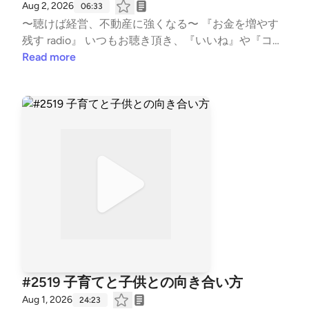
Aug 2, 2026
06:33
=aoww_v9TnqaVk4lMVY8rSg&s=09 【LISTEN 】 htt
〜聴けば経営、不動産に強くなる〜 『お金を増やす
ps://listen.style/p/fornits?QvCgP97Z --- stand.fmで
残す radio』 いつもお聴き頂き、『いいね』や『コメ
は、この放送にいいね・コメント・レター送信ができ
ント』も頂き、ありがとうございます！ 大変励みと
Read more
ます。 https://stand.fm/channels/5f959b6237dc4cc
なります。 こちらでは、不動産賃貸業の「数字と財
7e1169118
務とCF経営」についてお話ししています。 不動産投
資の書籍では書かれない内容を、実体験ベースに私の
考えを収録。 派手な成功話ではなく、退場すること
無く、地に足をつけた賃貸経営の配信になります。
また事業承継も考え、現在取り組む事も、個人の経
験・考えに基づき話しております。 #不動産賃貸 #賃
貸経営 #賃貸業 #大家 #不動産投資 #ビジネス #経営
#FIRE #不動産 #事業 #会社経営 #経済的自由 #副業 #
投資 #マネー #経済 #セミリタイア #JLT大家 #
音声配信 #standfm #LISTEN JLT神奈川大家塾長
【Japan Landlord TEAM (JLT) ホームページ】 http
s://fukui008.com/ https://fukui008.com/admission/
#2519 子育てと子供との向き合い方
【ﾌｫｰﾆｯﾂ X(twitter) 】 https://twitter.com/_fornits_?t
Aug 1, 2026
24:23
=aoww_v9TnqaVk4lMVY8rSg&s=09 【LISTEN 】 htt