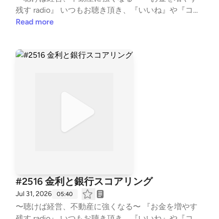
ps://listen.style/p/fornits?QvCgP97Z --- stand.fmで
残す radio』 いつもお聴き頂き、『いいね』や『コメ
は、この放送にいいね・コメント・レター送信ができ
ント』も頂き、ありがとうございます！ 大変励みと
Read more
ます。 https://stand.fm/channels/5f959b6237dc4cc
なります。 こちらでは、不動産賃貸業の「数字と財
7e1169118
務とCF経営」についてお話ししています。 不動産投
資の書籍では書かれない内容を、実体験ベースに私の
考えを収録。 派手な成功話ではなく、退場すること
無く、地に足をつけた賃貸経営の配信になります。
また事業承継も考え、現在取り組む事も、個人の経
験・考えに基づき話しております。 #不動産賃貸 #賃
貸経営 #賃貸業 #大家 #不動産投資 #ビジネス #経営
#FIRE #不動産 #事業 #会社経営 #経済的自由 #副業 #
投資 #マネー #経済 #セミリタイア #JLT大家 #
音声配信 #standfm #LISTEN JLT神奈川大家塾長
【Japan Landlord TEAM (JLT) ホームページ】 http
s://fukui008.com/ https://fukui008.com/admission/
#2516 金利と銀行スコアリング
【ﾌｫｰﾆｯﾂ X(twitter) 】 https://twitter.com/_fornits_?t
Jul 31, 2026
05:40
=aoww_v9TnqaVk4lMVY8rSg&s=09 【LISTEN 】 htt
〜聴けば経営、不動産に強くなる〜 『お金を増やす
ps://listen.style/p/fornits?QvCgP97Z --- stand.fmで
残す radio』 いつもお聴き頂き、『いいね』や『コメ