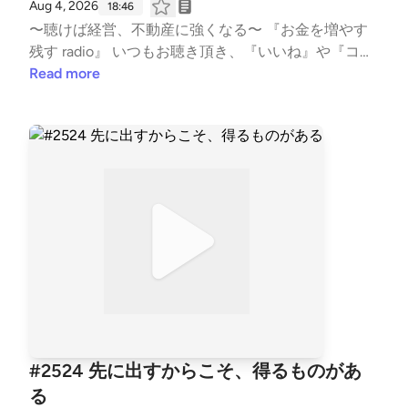
Aug 4, 2026
18:46
ps://listen.style/p/fornits?QvCgP97Z --- stand.fmで
〜聴けば経営、不動産に強くなる〜 『お金を増やす
は、この放送にいいね・コメント・レター送信ができ
残す radio』 いつもお聴き頂き、『いいね』や『コメ
ます。 https://stand.fm/channels/5f959b6237dc4cc
ント』も頂き、ありがとうございます！ 大変励みと
Read more
7e1169118
なります。 こちらでは、不動産賃貸業の「数字と財
務とCF経営」についてお話ししています。 不動産投
資の書籍では書かれない内容を、実体験ベースに私の
考えを収録。 派手な成功話ではなく、退場すること
無く、地に足をつけた賃貸経営の配信になります。
また事業承継も考え、現在取り組む事も、個人の経
験・考えに基づき話しております。 #不動産賃貸 #賃
貸経営 #賃貸業 #大家 #不動産投資 #ビジネス #経営
#FIRE #不動産 #事業 #会社経営 #経済的自由 #副業 #
投資 #マネー #経済 #セミリタイア #JLT大家 #
音声配信 #standfm #LISTEN JLT神奈川大家塾長
【Japan Landlord TEAM (JLT) ホームページ】 http
s://fukui008.com/ https://fukui008.com/admission/
#2524 先に出すからこそ、得るものがあ
【ﾌｫｰﾆｯﾂ X(twitter) 】 https://twitter.com/_fornits_?t
る
=aoww_v9TnqaVk4lMVY8rSg&s=09 【LISTEN 】 htt