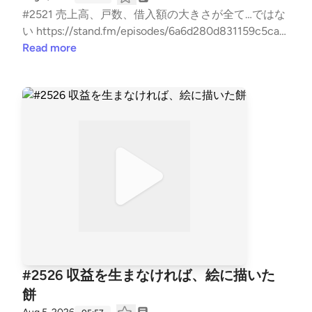
では書かれない内容を、実体験ベースに私の考えを収
#2521 売上高、戸数、借入額の大きさが全て…ではな
録。 派手な成功話ではなく、退場すること無く、地
い https://stand.fm/episodes/6a6d280d831159c5ca4
に足をつけた賃貸経営の配信になります。 また事業
57615 〜聴けば経営、不動産に強くなる〜 『お金を
Read more
承継も考え、現在取り組む事も、個人の経験・考えに
増やす残す radio』 いつもお聴き頂き、『いいね』や
基づき話しております。 #不動産賃貸 #賃貸経営 #賃
『コメント』も頂き、ありがとうございます！ 大変
貸業 #大家 #不動産投資 #ビジネス #経営 #FIRE #不
励みとなります。 こちらでは、不動産賃貸業の「数
動産 #事業 #会社経営 #経済的自由 #副業 #投資 #マ
字と財務とCF経営」についてお話ししています。 不
ネー #経済 #セミリタイア #JLT大家 #音声配
動産投資の書籍では書かれない内容を、実体験ベース
信 #standfm #融資 #LISTEN JLT神奈川大家塾長
に私の考えを収録。 派手な成功話ではなく、退場す
【Japan Landlord TEAM (JLT) ホームページ】 http
ること無く、地に足をつけた賃貸経営の配信になりま
s://fukui008.com/ https://fukui008.com/admission/
す。 また事業承継も考え、現在取り組む事も、個人
【ﾌｫｰﾆｯﾂ X(twitter) 】 https://twitter.com/_fornits_?t
の経験・考えに基づき話しております。 #不動産賃貸
=aoww_v9TnqaVk4lMVY8rSg&s=09 【LISTEN 】 htt
#賃貸経営 #賃貸業 #大家 #不動産投資 #ビジネス #経
ps://listen.style/p/fornits?QvCgP97Z --- stand.fmで
営 #FIRE #不動産 #事業 #会社経営 #経済的自由 #副
は、この放送にいいね・コメント・レター送信ができ
業 #投資 #マネー #経済 #セミリタイア #JLT大
ます。 https://stand.fm/channels/5f959b6237dc4cc
家 #音声配信 #standfm #LISTEN JLT神奈川大家
7e1169118
#2526 収益を生まなければ、絵に描いた
塾長 【Japan Landlord TEAM (JLT) ホームページ】
餅
https://fukui008.com/ https://fukui008.com/admissi