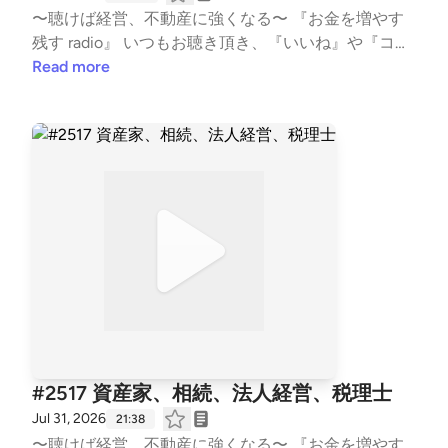
〜聴けば経営、不動産に強くなる〜 『お金を増やす
は、この放送にいいね・コメント・レター送信ができ
残す radio』 いつもお聴き頂き、『いいね』や『コメ
ます。 https://stand.fm/channels/5f959b6237dc4cc
ント』も頂き、ありがとうございます！ 大変励みと
Read more
7e1169118
なります。 こちらでは、不動産賃貸業の「数字と財
務とCF経営」についてお話ししています。 不動産投
資の書籍では書かれない内容を、実体験ベースに私の
考えを収録。 派手な成功話ではなく、退場すること
無く、地に足をつけた賃貸経営の配信になります。
また事業承継も考え、現在取り組む事も、個人の経
験・考えに基づき話しております。 #不動産賃貸 #賃
貸経営 #賃貸業 #大家 #不動産投資 #ビジネス #経営
#FIRE #不動産 #事業 #会社経営 #経済的自由 #副業 #
投資 #マネー #経済 #セミリタイア #JLT大家 #
音声配信 #standfm #LISTEN JLT神奈川大家塾長
【Japan Landlord TEAM (JLT) ホームページ】 http
s://fukui008.com/ https://fukui008.com/admission/
#2517 資産家、相続、法人経営、税理士
【ﾌｫｰﾆｯﾂ X(twitter) 】 https://twitter.com/_fornits_?t
Jul 31, 2026
21:38
=aoww_v9TnqaVk4lMVY8rSg&s=09 【LISTEN 】 htt
〜聴けば経営、不動産に強くなる〜 『お金を増やす