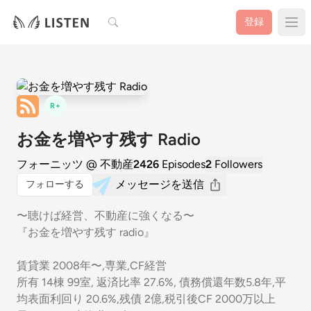
検索
登録
R+
お金を増やす残す Radio
フォーニッツ @ 不動産
2426
Episodes
2
Followers
メッセージを送信
フォローする
〜聴けば経営、不動産に強くなる〜
『お金を増やす残す radio』
賃貸業 2008年〜,専業,CF経営
所有 14棟 99室, 返済比率 27.6%, 債務償還年数5.8年,平
均表面利回り 20.6%,残債 2億,税引後CF 2000万以上