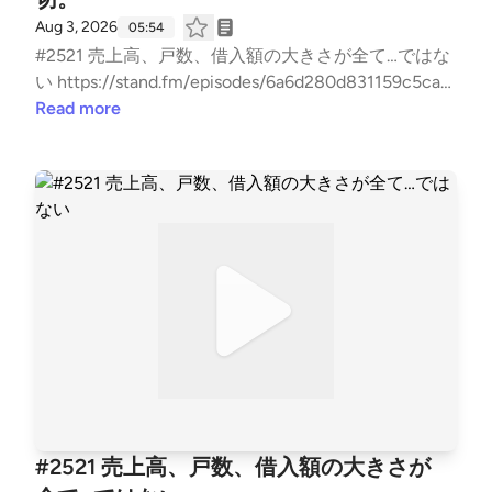
=aoww_v9TnqaVk4lMVY8rSg&s=09 【LISTEN 】 htt
Aug 3, 2026
05:54
ps://listen.style/p/fornits?QvCgP97Z --- stand.fmで
#2521 売上高、戸数、借入額の大きさが全て…ではな
は、この放送にいいね・コメント・レター送信ができ
い https://stand.fm/episodes/6a6d280d831159c5ca4
ます。 https://stand.fm/channels/5f959b6237dc4cc
57615 #2518 持つべき資産は収益を生み出すモノ htt
Read more
7e1169118
ps://stand.fm/episodes/6a6471cf6b68364faadf54ae
#2517 資産家、相続、法人経営、税理士 https://stan
d.fm/episodes/6a6c6e7929230b4dbed60be0 〜聴け
ば経営、不動産に強くなる〜 『お金を増やす残す rad
io』 いつもお聴き頂き、『いいね』や『コメント』
も頂き、ありがとうございます！ 大変励みとなりま
す。 こちらでは、不動産賃貸業の「数字と財務とCF
経営」についてお話ししています。 不動産投資の書
籍では書かれない内容を、実体験ベースに私の考えを
収録。 派手な成功話ではなく、退場すること無く、
地に足をつけた賃貸経営の配信になります。 また事
業承継も考え、現在取り組む事も、個人の経験・考え
に基づき話しております。 #不動産賃貸 #賃貸経営 #
#2521 売上高、戸数、借入額の大きさが
賃貸業 #大家 #不動産投資 #ビジネス #経営 #FIRE #