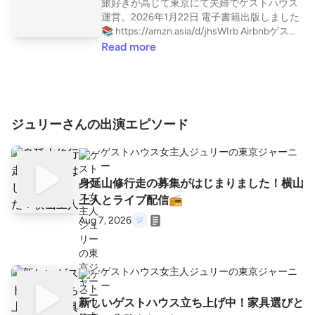
旅好きが高じて東京にて夫婦でゲストハウス
運営。2026年1月22日 電子書籍出版しました
📚 https://amzn.asia/d/jhsWIrb Airbnbゲスト
チョイス⭐️スーパーホスト。 外国人との交流
Read more
で感じたこと、旅のこと、インバウンドビジ
ネス、日々のことあれやこれやを配信しま
す。 【プロフィール】 ジュリなおのジュリー
のほうです。 大学卒業後、外資系メーカー、
日系メガバンク、外資系広告に勤務。 2005
ジュリーさんの出演エピソード
年にランニングをはじめ、最初は5分も走れば
脚が痛くなったけれどめげずに継続。東京、
ゲストハウス女主人ジュリーの東京ジャーニ
京都、愛媛、知床などの国内レース、ベルリ
ー
ン、ドバイ、ニューヨークシティ、ホノルル
身延山修行走の募集がはじまりました！横山
などの海外フルマラソンレースに出走。2023
上人とライブ配信📻
年途中リタイアしたメドックマラソンを2024
年秋リベンジ完走🍷🏃‍♀️ 2012年からTOEIC勉
Aug 7, 2026
強にハマり600点台から2014年990点満点取
得。 通訳案内士、宅建士、旅行業取扱管理者
などの資格を取得しつつ、興味はインバウン
ドビジネス、不動産へと展開していき、2019
ゲストハウス女主人ジュリーの東京ジャーニ
年にゲストハウスとスナックリアスをスター
ー
ト。2021年に会社を退職。2022年から京都と
新しいゲストハウス立ち上げ中！家具選びと
東京の２拠点生活をしています。 夫との晩酌