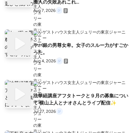
搬入の失敗あれこれ…
タイムがなにより大好き🍷🍶 【ゲストハウ
Aug 7, 2026
ス開業ヒストリーシリーズリンク一覧】 http
s://docs.google.com/document/d/1X8E-XpA
ZGwX8178z7Pc6hqivo5Y6h9-48vV5NDuFS
W0/edit?usp=sharing 【note】やってます！
ゲストハウス女主人ジュリーの東京ジャーニ
フォローお願いします https://note.com/own
ー
er_guesthouse ポッドキャストの書き起こし
ヤバ銀の男尊女卑。女子のスルー力がすごか
サービス「LISTEN」はこちら https://listen.st
った。
yle/p/julie_tokyo?PBWSuihc
Aug 4, 2026
ゲストハウス女主人ジュリーの東京ジャーニ
ー
法華経講座アフタトークと９月の募集につい
て 横山上人とナオさんとライブ配信✨
Jul 27, 2026