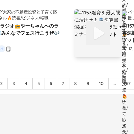
グ大家の不動産投資と子育て応
バ
ネル🔥読書/ビジネス/転職
援
ラジオ📻やーちゃんへのラ
#1
みんなでフェス行こうぜ🎶
書深
プッ
Jul 12
2
3
4
5
6
7
8
9
10
...
67