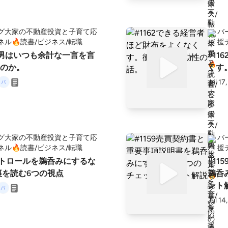
グ大家の不動産投資と子育て応
バ
ネル🔥読書/ビジネス/転職
援
なぜ男はいつも余計な一言を言
#1
のか。
くす
Jul 17
グ大家の不動産投資と子育て応
バ
ネル🔥読書/ビジネス/転職
援
 レントロールを鵜呑みにするな
#1
の裏を読む6つの視点
鵜呑
ント
Jul 14