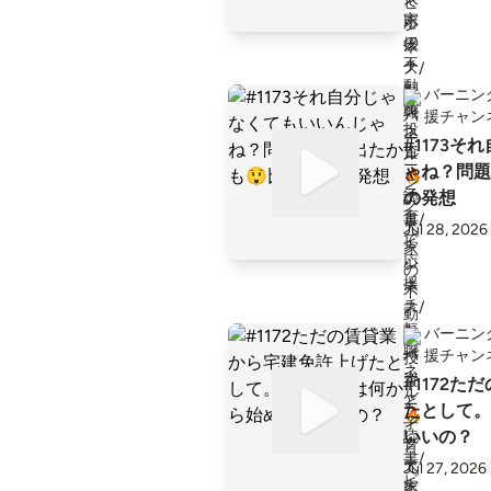
g_oya/ 「LISTEN」で毎回の放送の文字
起こしをしていま
e/p/burning_
グファミリ
バーニン
スト】 https
援チャン
hlist/ls/1
#1173
e
ゃね？問題
の発想
Jul 28, 2026
バーニン
援チャン
#1172
たとして。
いいの？
Jul 27, 2026