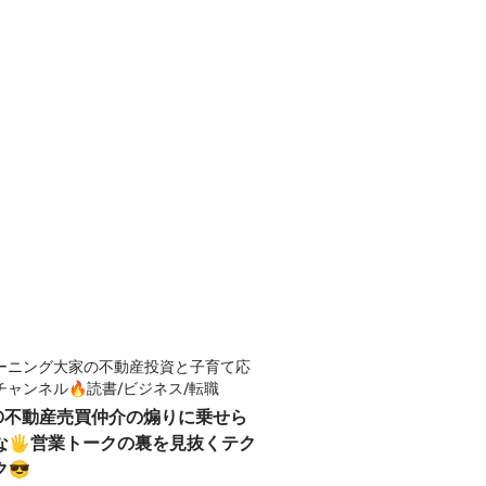
ーニング大家の不動産投資と子育て応
チャンネル🔥読書/ビジネス/転職
180不動産売買仲介の煽りに乗せら
な🖐️営業トークの裏を見抜くテク
ク😎