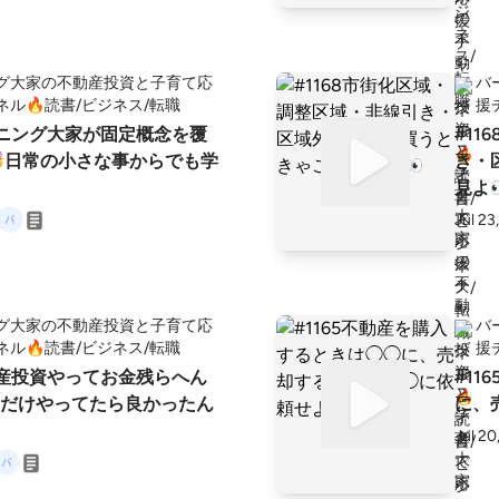
グ大家の不動産投資と子育て応
バ
ネル🔥読書/ビジネス/転職
援
バーニング大家が固定概念を覆
#1
日常の小さな事からでも学
き・
見よ
Jul 23
グ大家の不動産投資と子育て応
バ
ネル🔥読書/ビジネス/転職
援
不動産投資やってお金残らへん
#1
だけやってたら良かったん
に、
Jul 20