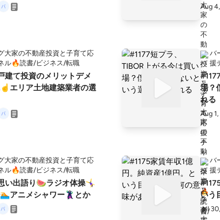
Aug 4
の40歳。妻、長男10歳、長
女2歳の5人暮らし。 資格はF
地建物取引士、大型自動車免
舶2級、クレーン運転士、
グ大家の不動産投資と子育て応
バ
有。 2025年12月時点で
ネル🔥読書/ビジネス/転職
援
歴10年、17棟277戸、戸建
新築戸建て投資のメリットデメ
#11
庫1棟、太陽光35ｋｗ （再販
☝️エリア土地建築業者の選
場？
） 借入総額13.8億円 （運
れる
J融資含む） 満室想定年収1
Aug 1,
年勤務し
職！ 座右の銘は「絶頂で死
業家のバーニング大家が、
グ大家の不動産投資と子育て応
バ
て生きよう！をテーマに、
ネル🔥読書/ビジネス/転職
援
育ての日常を、毎日元気に
思い出語り🍉ラジオ体操🤸‍♀️
#11
🔥 【X】 元公務
アニメシャワー🦹🏻とか
いう
ーニング大家@本業子育て
Jul 30
 https://x.com/burnin