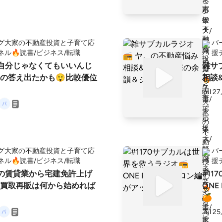
す https://listen.styl
oya?X476BuTf 【バーニン
ーのAmazonほしいものリ
グ大家の不動産投資と子育て応
バ
://www.amazon.jp/hz/wis
ネル🔥読書/ビジネス/転職
援
RU1HM4LX2YEG?ref_=wl_shar
それ自分じゃなくてもいいんじ
雑サ
の答え出たかも😲比較優位
相談&
Jul 27
グ大家の不動産投資と子育て応
バ
ネル🔥読書/ビジネス/転職
援
ただの賃貸業から宅建免許上げ
#1
買取再販は何から始めれば
ONE
🍊
Jul 25