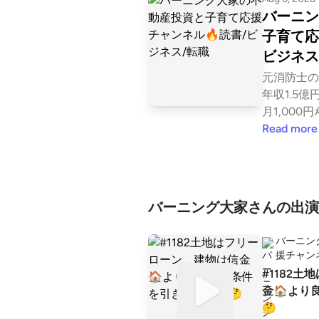
バーニン
子育て応
ビジネス
元消防士の3
年収1.5億円 
月1,000円ﾒ
ｯﾌﾟの登録はコ
Read more
annels/61
ubscription 毎朝6時30分に子育て
動産投資応援の放送 Re
AMP DAO
バーニング大家さんの出演
ちら👇 http
q 私が主催する「Re:Frame 不動産CA
バーニン
MP DA
援チャン
Discor
#1182
570名） DAOの詳細及び内容はこちら
金🏠より
👇 https://
🤔
ニング大家