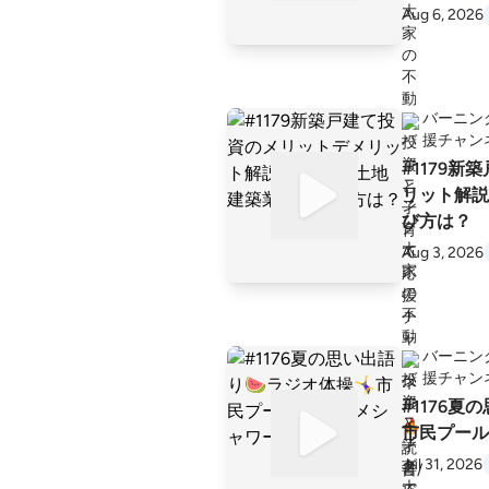
Aug 6, 2026
5月生まれ
女5歳、次
P2級、宅
許、小型船
バーニン
潜水士など保
援チャン
不動産投資
#1179
て3戸、倉
リット解説
用在庫含まず
び方は？
転資金、P
Aug 3, 2026
億5,800万円 2021年3月、13
た消防を退
ぬ！」 このチャンネルでは元消防士、
現不動産事
バーニン
ワクワクし
援チャン
大家業や子
#1176夏の
発信していきます
市民プール
員京都のバ
Jul 31, 2026
宅建業の大家さん