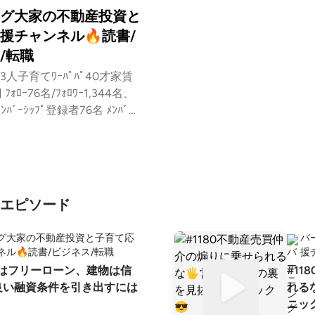
グ大家の不動産投資と
援チャンネル🔥読書/
/転職
人子育てﾜｰﾊﾟﾊﾟ40才家賃
ﾌｫﾛｰ76名/ﾌｫﾛﾜｰ1,344名、
ﾝﾊﾞｰｼｯﾌﾟ登録者76名 ﾒﾝﾊﾞｰｼ
チラhttps://stand.fm/ch
22cc0a7de6f0a0e05ac4dd/s
と不
:Frame 不動産C
❤️‍🔥Discordの入会リンクはこ
エピソード
s://discord.gg/EQ3fnTCBu
グ大家の不動産投資と子育て応
バ
O」の概要について ・運用形態
ネル🔥読書/ビジネス/転職
援
dによる運用（12月時点の会員数
土地はフリーローン、建物は信
#1
良い融資条件を引き出すには
れる
genki-ooya.com/top/ 【バー
ニッ
のプロフィール】 昭和60年