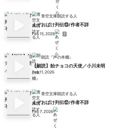
青空文庫朗読する人
えぞおばけ列伝⑬/作者不詳
Feb 15, 2026
朗読『声の本棚』
【朗読】飴チョコの天使／小川未明
Feb 11, 2026
青空文庫朗読する人
えぞおばけ列伝⑫/作者不詳
Feb 7, 2026