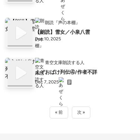
朗読『声の本棚』
【朗読】雪女／小泉八雲
Dec 10, 2025
青空文庫朗読する人
えぞおばけ列伝④/作者不詳
Dec 7, 2025
« 前
次 »