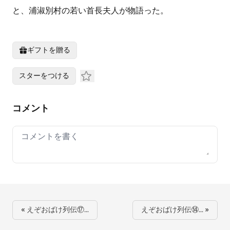
と、浦淑別村の若い首長夫人が物語った。
ギフトを贈る
スターをつける
コメント
Your comment
« えぞおばけ列伝⑰…
えぞおばけ列伝⑭… »