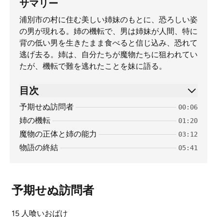
サマリー
浦別市の村に住む美しい姉妹のもとに、恐ろしい姿
の男が現れる。姉の機転で、男は姉妹が人間、特に
背の低い男を生きたまま食べると信じ込み、恐れて
逃げ去る。姉は、自分たちが魔物たちに狙われてい
たが、機転で難を逃れたことを妹に語る。
目次
予期せぬ訪問者
00:06
姉の機転
01:20
魔物の正体と姉の能力
03:12
物語の終結
05:41
予期せぬ訪問者
15 人喰いおばけ