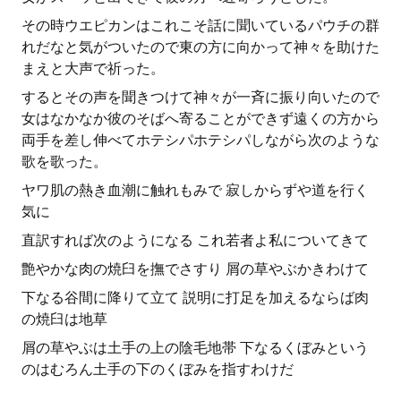
その時ウエピカンはこれこそ話に聞いているパウチの群
れだなと気がついたので東の方に向かって神々を助けた
まえと大声で祈った。
するとその声を聞きつけて神々が一斉に振り向いたので
女はなかなか彼のそばへ寄ることができず遠くの方から
両手を差し伸べてホテシパホテシパしながら次のような
歌を歌った。
ヤワ肌の熱き血潮に触れもみで 寂しからずや道を行く
気に
直訳すれば次のようになる これ若者よ私についてきて
艶やかな肉の焼臼を撫でさすり 屑の草やぶかきわけて
下なる谷間に降りて立て 説明に打足を加えるならば肉
の焼臼は地草
屑の草やぶは土手の上の陰毛地帯 下なるくぼみという
のはむろん土手の下のくぼみを指すわけだ