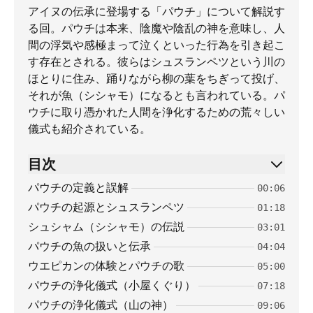
アイヌの伝承に登場する「パウチ」について解説す
る回。パウチは本来、陰魔や陰乱の神を意味し、人
間の浮気や感極まって泣くといった行為を引き起こ
す存在とされる。彼らはシュスランペツという川の
ほとりに住み、踊りながら柳の葉をちぎって投げ、
それが魚（シシャモ）になるとも言われている。パ
ウチに取り憑かれた人間を浄化するための荒々しい
儀式も紹介されている。
目次
パウチの定義と誤解
00:06
パウチの起源とシュスランペツ
01:18
シュシャム（シシャモ）の伝説
03:01
パウチの魚の扱いと伝承
04:04
ウエピカンの体験とパウチの歌
05:00
パウチの浄化儀式（小屋くぐり）
07:18
パウチの浄化儀式（山の神）
09:06