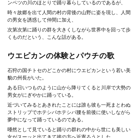
ンペツの川のほとりで踊り暮らしているのであるが、
時々故郷を出て人間の村の背後の山野に姿を現し、人間
の男女を誘惑して仲間に加え、
次第次第に踊りの群を大きくしながら世界中を回って歩
くものだという、こんな話がある。
ウエピカンの体験とパウチの歌
石狩の国チトセのどこかの村にウエピカンという若い美
貌の州長がいた。
ある日いつものように山から降りてくると川岸で大勢の
男女がにぎやかに踊っている。
近づいてみるとあきれたことには誰も彼も一死まとわぬ
ストリップでホテシパホテシパ腰を前後に使いしながら
夢中になって踊っているのである。
唖然として見ていると踊りの群れの中から世にも美しい
女がスーッと出てきて彼の方へ近寄ろうとした。