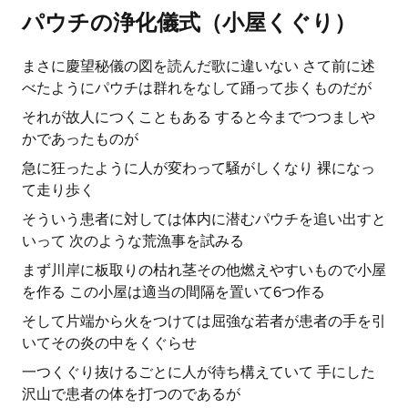
パウチの浄化儀式（小屋くぐり）
まさに慶望秘儀の図を読んだ歌に違いない さて前に述
べたようにパウチは群れをなして踊って歩くものだが
それが故人につくこともある すると今までつつましや
かであったものが
急に狂ったように人が変わって騒がしくなり 裸になっ
て走り歩く
そういう患者に対しては体内に潜むパウチを追い出すと
いって 次のような荒漁事を試みる
まず川岸に板取りの枯れ茎その他燃えやすいもので小屋
を作る この小屋は適当の間隔を置いて6つ作る
そして片端から火をつけては屈強な若者が患者の手を引
いてその炎の中をくぐらせ
一つくぐり抜けるごとに人が待ち構えていて 手にした
沢山で患者の体を打つのであるが