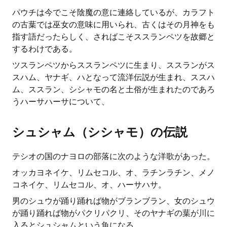
パウチは今でこそ陰魔の意に連絡しているが、カラフト
の古葉では巫女の意味に用いられ、古くはその月神をも
指す語だったらしく、さればこそススランペツを故郷と
するわけである。
ツスランペツからススランペツに生まり、ススランがス
スハム、ヤナギ、ハとなって流洋伝説が生まれ、ススハ
ム、ススラン、シシャモの名と土俗が生まれたのであろ
うハーサハーサについて、
シュシャム（シシャモ）の伝説
テシオの国のナヨロの部落に次のような洋歌があった。
オッカヨネイケ、リムセコル、オ、ラチンラチン、メノ
コネイケ、リムセコル、オ、ハーサハサ。
男のシュウが踊り踊れば物がブランブラン、女のシュウ
が踊り踊れば物がパクリパクリ、そのヤナギの葉が川に
入るとシュシャムという魚になる。