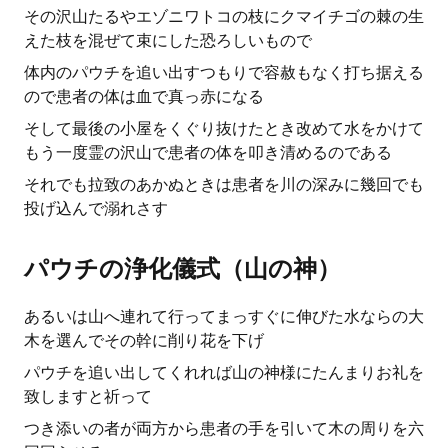
その沢山たるやエゾニワトコの枝にクマイチゴの棘の生
えた枝を混ぜて束にした恐ろしいもので
体内のパウチを追い出すつもりで容赦もなく打ち据える
ので患者の体は血で真っ赤になる
そして最後の小屋をくぐり抜けたとき改めて水をかけて
もう一度霊の沢山で患者の体を叩き清めるのである
それでも拉致のあかぬときは患者を川の深みに幾回でも
投げ込んで溺れさす
パウチの浄化儀式（山の神）
あるいは山へ連れて行ってまっすぐに伸びた水ならの大
木を選んでその幹に削り花を下げ
パウチを追い出してくれれば山の神様にたんまりお礼を
致しますと祈って
つき添いの者が両方から患者の手を引いて木の周りを六