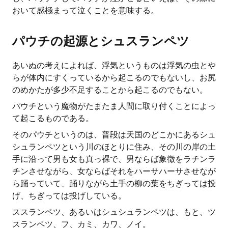
おいて感極まって泣くことを意味する。
パウチの起源とシュスランペツ
あいぬの考えによれば、浮気というものは浮気の虫とや
らが体内にすくっているから起こるのでもないし、お尻
のめかたが多少不足することから起こるのでもない。
パウチという魔物がたまたま人間に取り付くことによっ
て起こるものである。
そのパウチというのは、普段は天国のどこかにあるシュ
シュランペツという川のほとりに住み、その川の岸の土
手に沿って男も女も真っ裸で、男ならば象徴をラチンラ
チンさせながら、女ならばそれをハーサハーサさせなが
ら踊っていて、踊りながら土手の柳の葉をちぎっては投
げ、ちぎっては投げしている。
ススランペツ、あるいはシュシュランペツは、もと、ツ
スランペツ、フ、カミ、カワ、ノイ。