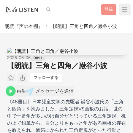
検索
登録
朗読『声の本棚』
【朗読】三角と四角／巌谷小波
2026-06-06
08:11
【朗読】三角と四角／巌谷小波
フォローする
再生
メッセージを送信
《48冊目》日本児童文学の先駆者 巌谷小波氏の「三角
と四角」を読みました。三角定規VS画板のお話。世の
中で一番角が多いのは自分だと思っている三角定規。机
の上で鉛筆から、自分よりももっと角がある画板の存在
を教えられ、嫉妬にかられた三角定規がとった行動と