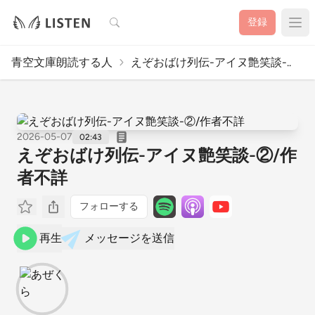
検索
登録
青空文庫朗読する人
えぞおばけ列伝-アイヌ艶笑談-..
2026-05-07
02:43
えぞおばけ列伝-アイヌ艶笑談-②/作
者不詳
フォローする
再生
メッセージを送信