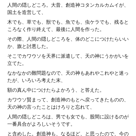
人間の隠しどころ。大昔、創造神コタンカルカムイが、
国土を造営して、
木でも、草でも、獣でも、魚でも、虫ケラでも、残ると
ころなく作り終えて、最後に人間を作った。
その際、人間の隠しどころを、体のどこにつけたらいい
か、旗と討悪した。
そこでカワウソを天界に派遣して、天の神にうかがいを
立てた。
なかなかの難問題なので、天の神もあれやこれやと迷っ
たが、いろいろ考えた末、
額の真ん中につけたらよかろう、と答えた。
カワウソ賢まって、創造神のもとへ戻ってきたものの、
天の神の言ったことはけろりと忘れて、
人間の隠しどころは、男でも女でも、股間に設けるのが
一番具合がよろしいそうです。
と含めした。創造神も、なるほど、と思ったので、今の