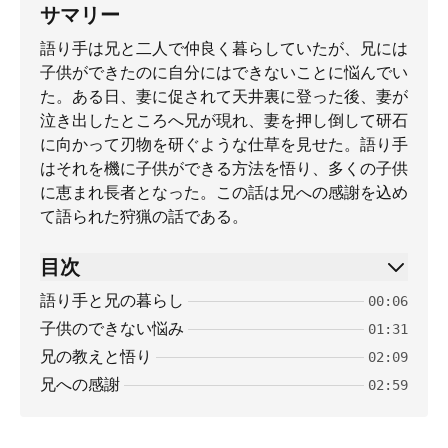
サマリー
語り手は兄と二人で仲良く暮らしていたが、兄には
子供ができたのに自分にはできないことに悩んでい
た。ある日、妻に促されて天井裏に登った後、妻が
泣き出したところへ兄が現れ、妻を押し倒して研石
に向かって刃物を研ぐような仕草を見せた。語り手
はそれを機に子供ができる方法を悟り、多くの子供
に恵まれ長者となった。この話は兄への感謝を込め
て語られた狩猟の話である。
目次
語り手と兄の暮らし
00:06
子供のできない悩み
01:31
兄の教えと悟り
02:09
兄への感謝
02:59