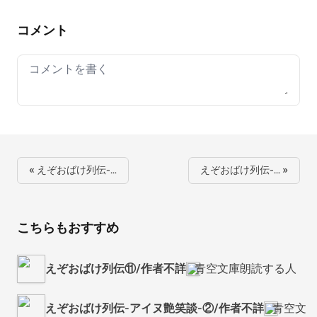
コメント
Your comment
« えぞおばけ列伝-…
えぞおばけ列伝-… »
こちらもおすすめ
えぞおばけ列伝⑪/作者不詳
青空文庫朗読する人
えぞおばけ列伝-アイヌ艶笑談-②/作者不詳
青空文