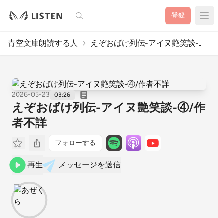
検索
登録
青空文庫朗読する人
えぞおばけ列伝-アイヌ艶笑談-..
2026-05-23
03:26
えぞおばけ列伝-アイヌ艶笑談-④/作
者不詳
フォローする
再生
メッセージを送信