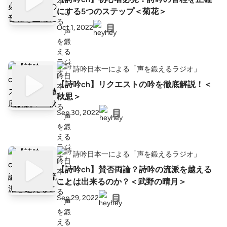
にする5つのステップ＜菊花＞
Oct 1, 2022
詩吟日本一による「声を鍛えるラジオ」
【詩吟ch】リクエストの吟を徹底解説！＜
秋思＞
Sep 30, 2022
詩吟日本一による「声を鍛えるラジオ」
【詩吟ch】賛否両論？詩吟の流派を越える
ことは出来るのか？＜武野の晴月＞
Sep 29, 2022