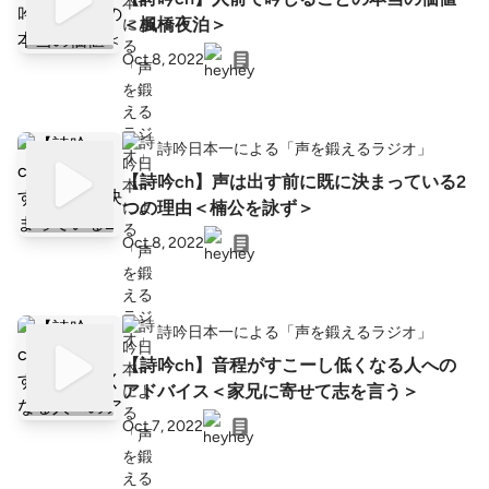
＜楓橋夜泊＞
Oct 8, 2022
詩吟日本一による「声を鍛えるラジオ」
【詩吟ch】声は出す前に既に決まっている2
つの理由＜楠公を詠ず＞
Oct 8, 2022
詩吟日本一による「声を鍛えるラジオ」
【詩吟ch】音程がすこーし低くなる人への
アドバイス＜家兄に寄せて志を言う＞
Oct 7, 2022