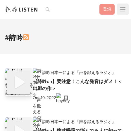
検索
登録
#詩吟
詩吟日本一による「声を鍛えるラジオ」
【詩吟ch】要注意！こんな発音はダメ！＜
出郷の作＞
Oct 19, 2022
詩吟日本一による「声を鍛えるラジオ」
【詩吟ch】腹式呼吸で悩んでる人に知って