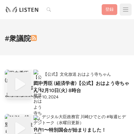
検索
登録
#衆議院
【公式】文化放送 おはよう寺ちゃん
田中秀臣 (経済学者)【公式】おはよう寺ちゃ
ん 12月10日(火) 8時台
Dec 10, 2024
デジタル大臣政務官 川崎ひでとの #毎週ヒデ
トーク（水曜日更新）
11/11〜特別国会が始まりました！