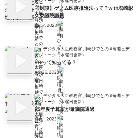
トーク（水曜日更新）
【対談】ゲノム医療推進法って？with塩崎彰
久衆議院議員
Jun 7, 2023
デジタル大臣政務官 川崎ひでとの #毎週ヒデ
トーク（水曜日更新）
PFIって知ってる？
Apr 26, 2023
デジタル大臣政務官 川崎ひでとの #毎週ヒデ
トーク（水曜日更新）
R5年度予算案が衆議院通過
Mar 1, 2023