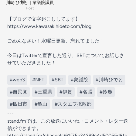
川崎 ひでと｜衆議院議員
Host
【ブログで文字起こししてます】
https://www.kawasakihideto.com/blog
ごめんなさい！水曜日更新、忘れてました！
今日はTwitterで宣言した通り、SBTについてお話しさ
せていただきました！
#web3
#NFT
#SBT
#衆議院
#川崎ひでと
#自民党
#三重県
#伊賀
#名張
#鈴鹿
#四日市
#亀山
#スタエフ拡散部
---
stand.fmでは、この放送にいいね・コメント・レター送
信ができます。
https://stand.fm/channels/61f75b34299c4d50055d8fb