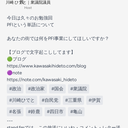
川崎 ひでと｜衆議院議員
Host
今日は久々のお勉強回
PFIという単語について
あなたの街では何をPFI事業にしてほしいですか？
【ブログで文字起こししてます】
🟢ブログ
https://www.kawasakihideto.com/blog
🟣note
https://note.com/kawasaki_hideto
#政治
#政治家
#国会
#衆議院
#川崎ひでと
#自民党
#三重県
#伊賀
#名張
#鈴鹿
#四日市
#亀山
---
stand.fmでは、この放送にいいね・コメント・レター送