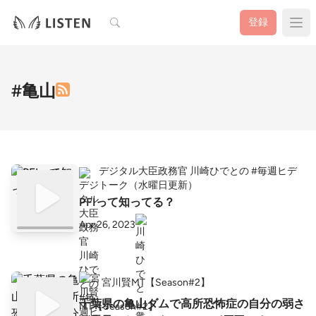
検索
登録
#亀山
デジタル大臣政務官 川崎ひでとの #毎週ヒデ
トーク（水曜日更新）
PFIって知ってる？
Apr 26, 2023
宮川賢MT【Season#2】
千葉県の亀山ダムで高所恐怖症の自分の弱さ