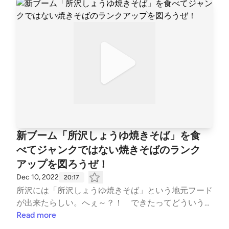
使「ABC」 ■政国燦多朗スコやかアドベンチャー（ポ
ッドキャスト） ■政国燦多朗スコやかLand（ポッドキ
ャスト） ■政国燦多朗スコやかch.（YouTube）
新ブーム「所沢しょうゆ焼きそば」を食
べてジャンクではない焼きそばのランク
アップを図ろうぜ！
Dec 10, 2022
20:17
所沢には「所沢しょうゆ焼きそば」という地元フード
が出来たらしい。へぇ～？！ できたってどういうこ
とだろう？ なんだか面白そうだから食べてみよう
Read more
ぜ！ ということで、行ってみましたっ！ どりゃあ