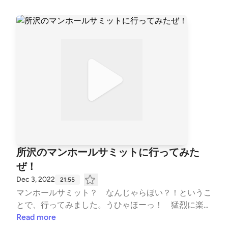
あああっ！ ■政国燦多朗スコやかアドベンチャー（ポ
ッドキャスト） ■政国燦多朗スコやかLand（ポッドキ
ャスト） ■政国燦多朗スコやかch.（YouTube）
所沢のマンホールサミットに行ってみた
ぜ！
Dec 3, 2022
21:55
マンホールサミット？ なんじゃらほい？！というこ
とで、行ってみました。うひゃほーっ！ 猛烈に楽し
かったよ！ ■政国燦多朗スコやかアドベンチャー（ポ
Read more