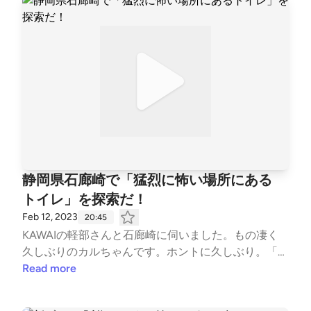
多朗スコやかLand（ポッドキャスト） ■政国燦多朗ス
コやかch.（YouTube）
静岡県石廊崎で「猛烈に怖い場所にある
トイレ」を探索だ！
Feb 12, 2023
20:45
KAWAIの軽部さんと石廊崎に伺いました。もの凄く
久しぶりのカルちゃんです。ホントに久しぶり。「僕
はロリコン」の軽部さんです。はい「出歯亀させて」
Read more
の軽部さんです。んもう～。 #崖 #静岡県 #辺境
地 #コロナ #広島 #フォーク #劇団ビタミン大