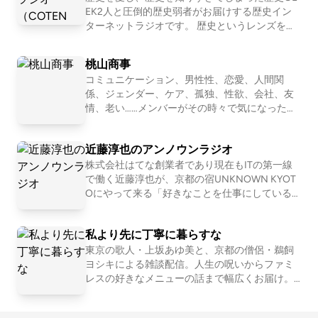
ONです。 IBUKI https://ibuki.run/ 近藤淳也 IBU
EK2人と圧倒的歴史弱者がお届けする歴史イン
KIを提供する株式会社OND代表。ポッドキャス
ターネットラジオです。 歴史というレンズを通
トプラットフォーム「LISTEN」も展開 桑原佑輔
して「人間とは何か」「私たち現代人の抱える
OND所属。IBUKI事業担当営業・テクニカルデ
悩み」「世の中の流れ」を痛快に読み解いてい
桃山商事
ィレクター 中川和美 OND所属。IBUKI担当。ト
く！？ 笑いあり、涙ありの新感覚・歴史キュレ
レイルランナー
コミュニケーション、男性性、恋愛、人間関
ーションプログラム！ ☆Apple &amp; Spotify Po
係、ジェンダー、ケア、孤独、性欲、会社、友
dcast 部門別ランキング１位獲得！ ☆ジャパン
情、老い……メンバーがその時々で気になったテ
ポッドキャストアワード2019 大賞&amp;Spotify
ーマを１つ設定して、モヤモヤを言語化してい
賞 ダブル受賞！ ※正式名称は「古典ラジオ」で
くNEOな座談Podcastです。2011〜2016年「二
はなく「コテンラジオ」です ーーー COTEN RA
近藤淳也のアンノウンラジオ
軍ラジオ」(ApplePodcast)、2017〜2024年「恋
DIO is an entertainment radio talk program for hi
愛よももやまばなし」(ニコ生→Podcast)を配信
株式会社はてな創業者であり現在もITの第一線
story , published by the crazy history geeks grou
していました。清田隆之(文筆業)、森田(会社
で働く近藤淳也が、京都の宿UNKNOWN KYOT
p "COTEN" in Japan. ☆Apple &amp; Spotify Podc
員)、ワッコ(会社員)、さとう(会社員)の４人で
Oにやって来る「好きなことを仕事にしている
ast in Japan category ranking No.1 ! ☆Japan Pod
お届けします。
人」を深堀りすることで、世の中の多様な仕事
cast Awards 2019 Grand prize and Spotify prize !
やキャリア、生き方・働き方を「リアルな実
私より先に丁寧に暮らすな
例」として紐解いていきます。 . 【ホスト：近藤
淳也】 株式会社OND代表取締役社長、株式会社
東京の歌人・上坂あゆ美と、京都の僧侶・鵜飼
はてな取締役、UNKNOWN KYOTO支配人、NP
ヨシキによる雑談配信。人生の呪いからファミ
O法人滋賀一周トレイル代表理事、トレイルラ
レスの好きなメニューの話まで幅広くお届け。
ンナー。 2001年に「はてなブログ」「はてなブ
【初めての方におすすめ回】 #30 お菓子が人間
ックマーク」などを運営する株式会社はてなを
だったら誰と付き合いたいか真剣に考える http