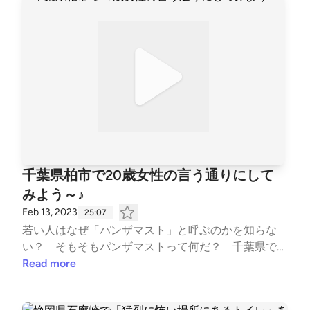
アドベンチャー（ポッドキャスト） ■政国燦多朗スコ
やかLand（ポッドキャスト） ■政国燦多朗スコやかc
h.（YouTube）
千葉県柏市で20歳女性の言う通りにして
みよう～♪
Feb 13, 2023
25:07
若い人はなぜ「パンザマスト」と呼ぶのかを知らな
い？ そもそもパンザマストって何だ？ 千葉県でご
く一部の地域で「●●●」についての呼称らしいが、と
Read more
ても気になるっ？！ どういうこと？！ ■政国燦多朗
スコやかアドベンチャー（ポッドキャスト） ■政国燦