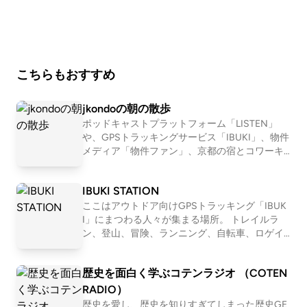
ッドキャスト） ■政国燦多朗スコやかLand（ポッドキ
ャスト） ■政国燦多朗スコやかch.（YouTube）
こちらもおすすめ
jkondoの朝の散歩
ポッドキャストプラットフォーム「LISTEN」
や、GPSトラッキングサービス「IBUKI」、物件
メディア「物件ファン」、京都の宿とコワーキ
ング施設「UNKNOWN KYOTO」を運営する近
藤淳也（jkondo）が、朝の散歩をしたりしなが
IBUKI STATION
ら、日々の出来事や考えたことを語ります。
ここはアウトドア向けGPSトラッキング「IBUK
I」にまつわる人々が集まる場所。 トレイルラ
ン、登山、冒険、ランニング、自転車、ロゲイ
ニング、、 スタイルは数あれど、共通している
のは自然を楽しみ、そして人とのつながりも楽
歴史を面白く学ぶコテンラジオ （COTEN
しむ姿勢。 自然を目一杯楽しみ、苦しみなが
ら、人と接する喜びにも気付く。 アウトドアを
RADIO）
満喫するみなさんが、ほっとできるIBUKI STATI
歴史を愛し、歴史を知りすぎてしまった歴史GE