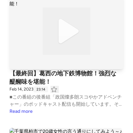
【最終回】葛西の地下鉄博物館！強烈な
醍醐味を堪能！
Feb 14, 2023
23:14
■この番組の後番組「政国燦多朗スコやかアドベンチ
ャー」のポッドキャスト配信も開始しています。そち
らもお楽しみ下さい。■地下鉄って、結構歴史がある
Read more
し、作り方「ほりかた」にもトレンドがある。技術の
進歩もある。それを時系列で知ることが出来るとても
感動ものの施設です！凄いっ！ ■政国燦多朗スコやか