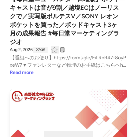
れ。岐阜大学大学院卒。ウェブ制作の営業など数社を
キャストは音が9割／越境ECはノーリス
経て2006年にフリーランスとして独立後、名古屋を
クで／実写版ボルテスV／SONY レオン
中心に地方のウェブ運用を支援する業務に取り組む。
ポケットを買った／ポッドキャスト3ヶ
Google アナリティクスなどのアクセス解析を活用し
月の成果報告 #毎日堂マーケティングラ
たサイト改善支援に限らず、企業全体のマーケティン
ジオ
グから社員育成まで幅広くサポートしている。豊富な
Aug 2, 2026
27:35
社会・業務経験と独立系コンサルタントのポジション
【番組へのお便り】https://forms.gle/EiLRnR47f8oyP
を活かしてウェブ制作や広告にこだわらず、柔軟で客
xeW7▼ファンレターなど物理のお手紙はこちらへhtt
観的な改善提案を行っている。平日に毎日発行してい
ps://www.uneidou.com/company/▼ 毎日堂ニュース
Read more
るメールマガジン「毎日堂」はウェブマーケティング
レターを購読するhttps://uneidou.theletter.jp/▼ 出演
にかかわる人たちの必読のメルマガとなっている。徳
運営堂 森野誠之 https://www.uneidou.com/Ivydo株式
島ヴォルティスが好き。■ニュースレター「毎日堂」
会社 二村勇輔 https://www.ivy-do.com/▼概要「リス
https://uneidou.theletter.jp/■問い合わせ「運営堂」ht
ナーは良い音で感動するのではなく悪い音で離脱す
tps://www.uneidou.com/【主な著書】「未経験・低
る」ポッドキャスト運営の裏側から、限られた予算の
予算・独学」でホームページリニューアルから始める
最適配分を導くMMM（マーケティングミックスモデ
小さい会社のウェブマーケティング必勝法https://ww
リング）、リスクゼロで始められるBASEの越境ECが
w.amazon.co.jp/dp/B09H6GXJMK/【番組紹介】マー
5000ショップ突破まで、今週の注目記事を解説。コ
ケティングに関する情報を専門家の皆さんに聞きなが