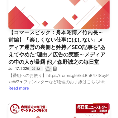
験値&quot;00:06:50 ②ドメイン管理の闇｜誰も把握
ティング必勝法https://www.amazon.co.jp/dp/B09H6
していない問題00:09:15 WordPressのバージョンアッ
GXJMK/【番組紹介】マーケティングに関する情報を
プ費用を渋る客への伝え方00:11:47 ③LINE配信は朝
専門家の皆さんに聞きながら掘り下げる番組です。ニ
か夜か？転換率が約3倍違った検証00:14:09 ④トヨタ
ュースレターの毎日堂で取り上げた記事を元に11のジ
を辞めた脱サラ社長のリアル00:16:30 「ずっと勤め
ャンルに分けてお伝えします。ジャンルはSEO、運用
【コマースピック：舟本昭博／竹内長～
の人生」は想像できない、独立という選択00:17:31 ⑤
型広告、アクセス解析、ソーシャルメディア、スマ
ブルアカ新幹線レポート｜推し活×インフラの可能性
前編】「楽しくない仕事にはしない」メ
ホ・タブレット、EC、Webマーケティング全般、AI
00:21:25 高級新幹線4万6千円は乗る価値ある？グリ
関連、スポーツ関連、その他、です。www.youtube.
ディア運営の裏側と矜持／SEO記事を“あ
ーン車・Sワーク談義00:26:24 エンディング・お便り
com/@mainichiradio
えてやめた”理由／広告の実際～メディア
募集#毎日のマーケティングラジオ #マーケティング
の中の人が暴露 他／森野誠之の毎日堂
#Webマーケティング #AI活用 #データ分析 #アクセ
Jun 17, 2026
27:52
ス解析 #SEO対策 #ドメイン管理 #WordPress #LINE
【番組へのお便り】https://forms.gle/EiLRnR47f8oyP
配信 #LINEマーケティング #EC運営 #楽天市場 #広報
xeW7▼ファンレターなど物理のお手紙はこちらhttp
担当 #SNS運用 #脱サラ #独立起業 #推し活 #ブルア
s://www.uneidou.com/company/▼ゲストコマースピ
Read more
カ #ポッドキャスト【森野誠之 プロフィール】1974
ック 舟本 昭博／竹内 長https://www.commercepic
年生まれ。岐阜大学大学院卒。ウェブ制作の営業など
k.com/ECを中心とした物販メディア「コマースピッ
数社を経て2006年にフリーランスとして独立後、名
ク」Podcasthttps://open.spotify.com/show/7jD1GEQ
古屋を中心に地方のウェブ運用を支援する業務に取り
Xji3dW6zrMK3WYy―――――――――――――――
組む。Google アナリティクスなどのアクセス解析を