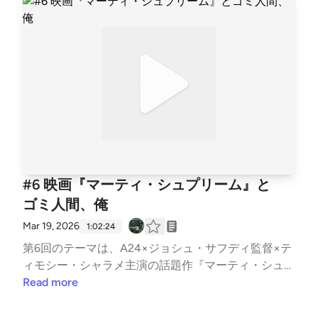
「大学に8年も居座る」という選択をしたのか。一目
生がマウントを取り合う「名盤9枚」 / お笑い賞レー
惚れした同級生に4年かけて8回の告白。相手の最寄
スへの飽和と三現主義への回帰番組への感想や、皆さ
りの隣駅に引っ越すというストーカーすれすれの執
んの「激推し若手バンド」があればぜひコメント欄で
念。しかし最大の恐怖は、その「異常な粘り強さとタ
教えてください！
ーゲット分析力」を就活の面接で『最強のB2Bマーケ
ティング能力』として語った結果、企業から内定を勝
ち取ってしまったという事実。カニエ・ウェストの名
盤『The College Dropout』を地で行く退学生と、Z世
代ギャルに公開処刑される8年生が送る、タイパ至上
主義に逆行する泥だらけの生存戦略です。🎙️今週の
見出し🎙️理久、卒業できずに大学8年生に突入/早稲
#6 映画『マーティ・シュプリーム』と
田を蹴って上智に来たKazma/入学前あるある「#春か
ゴミ人間、俺
ら上智」/サークル選びと軽音サークルへの逃避/授業
に行かず部室でスマブラ漬け/バンドマンの留年事情 /
Mar 19, 2026
1:02:24
狂気の恋バナ/同じ人に8回告白し、相手の隣駅に引っ
第6回のテーマは、A24×ジョシュ・サフディ監督×テ
越した男/就活で「ストーカー並みの執念」を自己PR
ィモシー・シャラメ主演の話題作『マーティ・シュプ
した結果 /数千円の集金ミスで「サークル弾劾裁判」
リーム』を公開日に見てきた2人による感想合戦！
Read more
にかけられた地獄/ 1年生の授業に混ざる恐怖/学籍番
【※事前にお詫び】本収録はアカデミー賞発表のわず
号でおっさんとバレる/大学生活で一番大事なのは
か4時間前に行われました。二人は「当然ティモシー