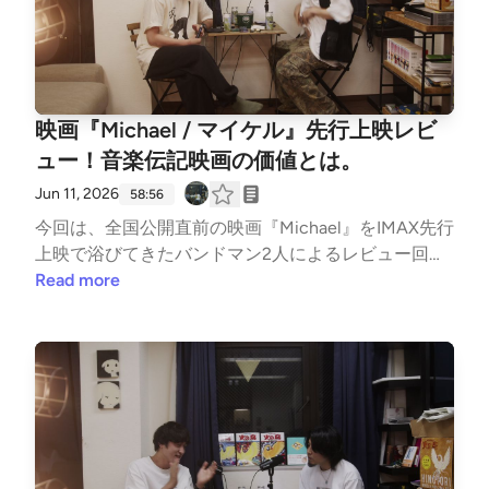
遊びに来てください！ フリーランスやバンドマンの
皆さんは、必ず健康診断に行きましょう。🎙️目次🎙️
00:00:00 記憶とスマホを失ったKazma。絶望の二日
酔いスタート00:02:57 30歳で初・日帰り人間ドッ
ク。衝撃の結果。00:06:20 痛風の恐怖と、胃・食道
映画『Michael / マイケル』先行上映レビ
のポリープ発覚00:09:13 行ってないジムへの上納金
と、Uber Eats頼りの生活00:12:15 世の中は「スマド
ュー！音楽伝記映画の価値とは。
リ」など空前の健康志向00:16:59 「不健康＝ロッ
Jun 11, 2026
58:56
ク」は時代遅れ？太ったボーカルへの風当たり00:23:
今回は、全国公開直前の映画『Michael』をIMAX先行
59 酒の失敗と「飲み会」の魔力00:33:12 生涯医療費
上映で浴びてきたバンドマン2人によるレビュー回！
は2700万円。大酒飲みはさらに金がかかる絶望00:3
マイケル・ジャクソンの大ファンである理久と、マイ
Read more
7:31 健康への第一歩？縄跳びの購入とランニングサ
ケルを全く通ってこなかったKazma。5000万円のIM
ークルへの憧れ00:45:20 6月22日(月)西永福JAM「B
AXカメラが捉えた「キング・オブ・ポップ」の圧倒
edroom Talks」開催！リスナー特典あり
的な熱狂を入り口に、「音楽伝記映画は物語を語るべ
きか、体験を提供すべきか」を、音楽の現場にいる2
人ならではの角度で紐解きます。さらに後半では、同
時期に配信されたNetflixドキュメンタリー『ザ・バ
ーディクト』や、A24が手掛けるCharli XCXのモキュ