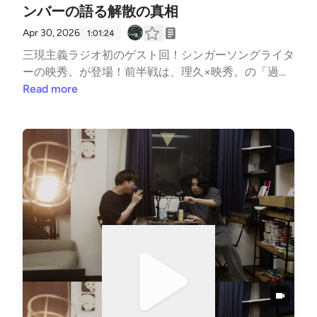
い、ライブをする意味36:15 角野隼斗（かてぃん）と
ンバーの語る解散の真相
の出会いと、事務所をざわつかせた初レコーディング
Apr 30, 2026
1:01:24
40:30 世界的アーティストTennysonが実家に居候し
三現主義ラジオ初のゲスト回！シンガーソングライタ
ていた話43:43 スマホ録音も高級機材も同じ。Tennys
ーの映秀。が登場！前半戦は、理久×映秀。の「過去
onに教わった「音のフラットな美学」49:02 【衝撃】
編」。実は10代の頃、「空前の灯火」というバンド
Read more
東大の実験台に。頭の中に映像が浮かばない「アファ
を組んでいた2人。しかし、音楽性の違いによる激し
ンタジア」58:48 ディスプレイがないからこそ、音楽
い衝突、そして映秀。のメジャーデビューに伴う事実
がディスプレイ代わりになっている01:00:10 クリエ
上の解散へ——。「あの時、実はお前のこと殺した
イター同士の対話。Kazmaのライブ写真に求めている
いほど憎んでた」数年の時を経て、大人になった2人
もの01:14:57 「優しさとは何か？」あえて厳しいこと
が今だから語れる「解散の真相」と「歩み寄り」の答
を言う理久へのリスペクト01:23:38 ツアー告知＆
え合わせ。「もうバンドは組みたくない」と語る映
「ライブにはどんな服装で行けばいいですか？」
秀。のソロ活動への覚悟や、1人1人のお客さんと向き
合う熱意まで、彼の音楽と人間性の変化を丸裸にしま
す。🎙️今週の見出し🎙️初ゲスト・映秀。登場！Kazm
a・理久との出会いと関係性 / 元バンドメンバー理久
による「空前の灯火」時代の答え合わせ / 「音楽を知
らないお前は黙れ！」尖りまくっていた19歳のガチ喧
嘩 / 解散の真相。なぜソロの道を選び、バンドを終わ