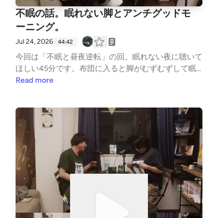
った00:16:49 フジロックが終わった日が年末00:18:3
不眠の話。眠れない脚とアンチグッドモ
6 カメラマン感想。今年は12アーティストを撮りまし
た00:22:51 フジロックに行って、音楽をやめた友達0
ーニング。
0:24:05 自分の音楽を、フジロックにチューニングで
Jul 24, 2026
44:42
きるか問題00:32:12 理久の4日間——試験勉強、1時
今回は「不眠と昼夜逆転」の回。眠れない夜に聴いて
間睡眠、配信のフジロック00:42:10 ヘッドライナー
ほしい45分です。布団に入ると脚がむずむずして眠
をステージ上から撮ると📝 音楽や映画の話が、いつ
れない——Kazmaが子どもの頃から抱えてきた「足
Read more
のまにか人生の話になっている。毎週木曜20時更
むずむず症候群」。100人に2人いるというこの症状
新。🎙Kazma（Bearwear/UUWorks）× 理久（summ
の話から、広告をまんまと信じて買った3万円の枕の
erhead/西永福JAM）▶X: https://x.com/sangen_radi
現物実演、これまで試した睡眠グッズの数々まで。後
o▶Instagram: https://www.instagram.com/sangensh
半は、芥川賞候補・八木詠美『アンチ・グッドモーニ
ugi.radio/📚 渋谷三現主義書店（渋谷ヒカリエ8F）営
ング』を紹介。半年間眠れない主人公と、健康と笑顔
業中
を強要してくる職場。「おはよう」へのアンチ。眠れ
ないすべての夜型人間へ。おやすみなさい。🎙️見出
し🎙️00:00:00 試験期間の理久、8年間フジロックに
行けないジレンマ00:02:29 昼夜逆転の男・Kazmaの
不眠を解剖する00:05:16 小学生の頃から、布団に入
ると脚がむずむずして眠れない00:08:19 Bearwear