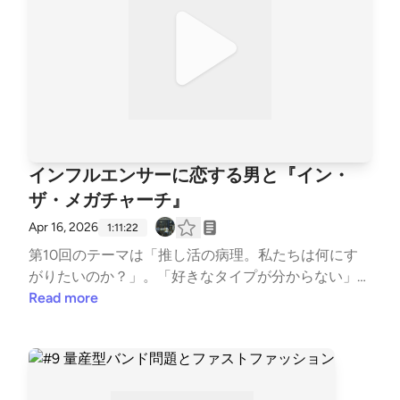
ります。X（Twitter）の自動翻訳やAIの進化によって
「言語の壁」が崩壊しつつある2026年に英語を学ぶ
意味。留学の過酷なリアルから、言語が人格（ペルソ
ナ）を変える現象までディープに語り尽くします。
🎙️今週の見出し🎙️[00:00] 収録後の渋谷で遭遇した
クレイジーなスペイン人女性「ララ」[02:45] ヤンキ
ー（半グレ）との喧嘩を仲裁して肋骨が折れた話[06:
42] 英語が分からないのに「ワンチャン」を期待して
インフルエンサーに恋する男と『イン・
着いてくる日本人男の悲劇[10:56] X（Twitter）の自
ザ・メガチャーチ』
動翻訳がもたらす「言語の壁の崩壊」[13:18] 世界中
で翻訳される「下ネタツイート」と文化の共有[16:0
Apr 16, 2026
1:11:22
6] AI翻訳には絶対に再現できない「0.2秒の反応速度
第10回のテーマは「推し活の病理。私たちは何にす
（バイブス）」[18:57] 帰国子女（Kazma）と留学生
がりたいのか？」。「好きなタイプが分からない」と
（理久）の英語の入り方の違い[23:25] ニュージーラ
悩む30代が行き着いた、若いSNSインフルエンサー
Read more
ンド留学の絶望。3ヶ月で英語脳が「切り替わる」瞬
を好きになるという痛すぎる恋バナからスタート。ア
間[30:10] アメリカ生活のリアル。オタクカルチャー
メリカの恋愛ボーダーライン「年齢の半分＋7歳の法
が救った人間関係[38:01] ヒップホップのスラングを
則」で自己弁護しつつ、話題は本屋大賞を受賞した朝
自動翻訳すると意味（カルチャー）が死ぬ[44:42] AI
井リョウ『イン・ザ・メガチャーチ』の感想戦へ。M
時代、英語学習は「富裕層のラグジュアリー」になっ