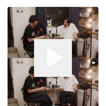
す。レーベルからの一本の電話で決まった初日ヘッド
ライナーThe xxの撮影、音の良さで言えば今年一番だ
ったロイル・カーナー、 そしてAmerican Football
の「Never Meant」大合唱と配信勢の賛否。ヘッドラ
イナーを目の前で”食らう”カメラマンの現場報告。後
半は「フジロックに行って、音楽をやめた人」の話か
ら、自分の音楽をフジロックにチューニングできる
か、という表現者側の問いへ。行けた人も、行けなか
った人も、配信で観た人も。1年で一番楽しみな4泊5
日が終わってしまった男の48分です。─────────
───────🎙今週の見出し（タイムコード↓）────
────────────00:00:00 4泊5日のフジロックから
帰還した男と、試験期間で留守番だった男00:02:06
収録前に寄った神泉のレコードバーTakk00:04:07 配
信で好きになるアーティストもいる00:07:45 音で言
ったら今年一番、ロイル・カーナー00:08:04 レーベ
ルからの電話で決まった、The xxの撮影00:10:03 Am
erican Footballは、もうミッドウェストエモじゃなか