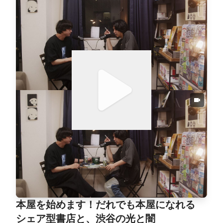
終わったKazmaの恋、婚約指輪を買うのが遅すぎる問
題、結婚って実際いくらかかるのか、というリアルな
話を経て、職業別・生涯未婚率グラフの衝撃(男女と
もに1位は「音楽・舞台芸術家」)へ。後半は、Kazma
の人生のバイブル、ニック・ホーンビィ『ハイ・フィ
デリティ』を全員に読ませたい話から、『花束みたい
な恋をした』を観る勇気がない問題、『傲慢と善
良』、そして「東京に出た若者は子孫を残せずに消え
る」という”死滅回遊人”説まで。生涯未婚率が最も高
い職業を選んでしまった2人が、それでも「結婚願望
はある」と言い張る、切なくも笑える1時間。00:00:
00 お揃いのTitle FightのTシャツ00:03:11 解散も発表
しないバンドが、メンバーの結婚式で再集結した00:
06:07 「結婚式っていいな」僕らの結婚願望00:07:18
「バンドやめて就職して」00:14:35 大企業のイケメ
ン同期と夜職の女友達、悩める20代00:16:54 婚約指
輪を買うのが「遅すぎる」問題00:24:21 『ALWAYS
本屋を始めます！だれでも本屋になれる
三丁目の夕日』指輪のないプロポーズ00:27:06 バン
ド売れなくても結婚はできる？00:34:19 「お金もな
シェア型書店と、渋谷の光と闇