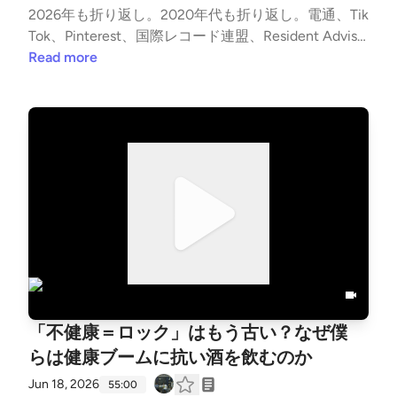
2026年も折り返し。2020年代も折り返し。電通、Tik
代直前の壁。バンドを辞める理由は「音楽」ではなく
Tok、Pinterest、国際レコード連盟、Resident Adviso
「生活や環境の変化」00:46:00 ヒップホップの「コ
r、そして音楽ZINE『痙攣』など、各所から立て続け
Read more
レクティブ」への憧れと、バンドの身動きの取りづら
に発表された2026年上半期のトレンドレポートを総
さ01:01:00 TURNSTILEの元ギター殺人未遂事件から
括。今回のエピソードでは、デジタル飽和の限界点に
考える、オリジナルメンバーと作曲者01:02:53 歴史
立つ僕たちが、なぜ今これほどまでに「現実逃避」を
あるバンドに後から加入するサポートメンバーの異常
求めるのか？を深掘りします。SNSの相互監視やアル
なプレッシャー01:06:03 【募集】Bearwearが新ギタ
ゴリズム、AIの進化に疲れ果てた若者たちが向かう先
リストを探しています01:09:30 映像チームの法人化
として、各主要メディアから出揃ったレポートが示し
拡張と、『三現主義ラジオ』部署設立の未来
たキーワードは「現実逃避（エスカピズム）」。「現
場、現物、現実逃避」の三現主義を掲げる僕らにとて
も馴染みのある言葉でした。80年代の「何もないけ
ど全てある時代」に対し、現代は「全てあるけど何も
ない時代」。生きることにも死ぬことにも意味がない
時代に、それでも僕らはなぜ音楽を作り続けるの
「不健康＝ロック」はもう古い？なぜ僕
か。 🎙️今週の見出し🎙️00:00:00 オープニング：202
6年上半期、「空虚感」の半年を振り返る00:04:11 電
らは健康ブームに抗い酒を飲むのか
通・TikTok・Pinterestが重要視すえうトレンド「現実
Jun 18, 2026
55:00