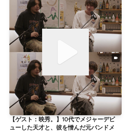
1878945126KazmaX: https://x.com/2driderInstagram:
の実験台になったことで判明した「アファンタジア
https://www.instagram.com/kindai_punks佐々木理久
（視覚的イメージを持たない特性）」。頭の中にディ
X: https://x.com/rickgt_76Instagram: https://www.ins
スプレイを持たない彼が、なぜこれほどまでに情景の
tagram.com/rick_gt76
浮かぶ音楽を作れるのか？さらに今回は、彼のクリエ
イティブに多大な影響を与えた2人のトップアーティ
ストとの秘話も！世界的ピアニスト「角野隼斗（かて
ぃん）」との出会いと事務所をざわつかせた初レコー
ディングの裏側、そしてカナダのプロデューサーTen
nysonとの謎の同居生活で学んだ「音のフラットな美
学」。国内外の異能たちとの交流がもたらした変化を
紐解きます。そして、Kazmaが撮影するライブ写真に
映秀。が求めている美学まで、クリエイター同士のバ
チバチの対話をお届けします。🎙️今週の目次（チャ
プター）🎙️00:00 後編スタート！新曲を聴いたKazm
aと理久のガチリアクション04:20 【激レア】新曲「F
ly You to the Moon」アカペラ生歌唱！06:44 新曲の
テーマは「サイバーパンク」？ 共に沈む恋愛観11:02
【ゲスト：映秀。】10代でメジャーデビ
J-POPの歌詞と経済のリンク。「鬱の時代」は終わっ
た？20:29 AIが進化する時代に「生身の人間」が歌
ューした天才と、彼を憎んだ元バンドメ