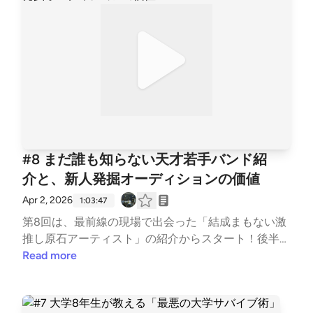
社会（リキッド・モダニティ）を立ち泳ぎする現代人
ショート動画の「TTP（徹底的にパクれ）戦略」か
/ 阪神タイガース推しのお母さん / 「萌え」と「推
ら、ヴァージル・アブローの「3%ルール」、そして
し」の決定的な違い / 現代人がMBTIという「檻」に
ウルトラファストファッション（SHEIN）化する現代
入りたがる理由 / 自分の欠点を肯定するための取扱説
の音楽消費まで。ただのバンドマンの愚痴に留まらな
明書 / ENTP（論理）のKazmaとENFP（感情）の理久
い、クリエイティブの「パクリとサンプリング」の境
/ 月曜11時半から「しいたけ占い」を待機する男 / 10
界線へと迫る。🎙️今週の見出し🎙️[00:00] オープニ
0万人の通行人より1万人の熱狂的な共犯者 / 三現主義
ング：ライブハウスに溢れる「ひとひら」のジェネリ
ラジオが目指す小さなメガチャーチ
ック版[03:01] ギターロックのクローンはダサいの
に、ハードコアの型（ルール）はなぜカッコいいの
#8 まだ誰も知らない天才若手バンド紹
か？[05:40] マイヘア量産時代の思い出 / MCで急に
介と、新人発掘オーディションの価値
息切れしてアルペジオ弾くボーカル[10:21] バンジョ
ーで極悪ノイズを鳴らすハードコアバンド「Show M
Apr 2, 2026
1:03:47
e The Body」の凄さ[13:18] ヴァージル・アブローの
第8回は、最前線の現場で出会った「結成まもない激
「3%ルール」 / 新しい価値は97%のルーツへの理解
推し原石アーティスト」の紹介からスタート！後半は
から生まれる[17:03] 「ワンルームとタバコとセック
そこから一転、現代の登竜門的オーディションの価値
Read more
ス」しか歌わない理由[19:55] 音楽の「ウルトラファ
について深く切り込みます。なぜバンドには「M-1」
ストファッション（SHEIN）化」問題[23:35] ギター
や「ラップスタア」みたいな賞レースがないのか。
ロックの悪いところ[26:34] 映像業界の「TTP（徹底
「No No Girls」で号泣したのに、HANAデビュー後に