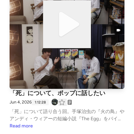
メンタリー映画『The Moment』を交え、「メディア
が作る虚像と実像」「SNS時代のスターの自己プロデ
ュース」についてディープに考察。神話化・断罪・自
己解体。終盤は、売れない表現者の心をえぐる音楽映
画の話題から、クリエイターとしてのリアルな葛藤と
生存戦略に着地する、濃厚な1時間。⏱️ 今週の目次0
0:00:00 マイケル・ジャクソン00:01:26 映画『Micha
el』IMAX先行上映レビュー00:05:26 「キング・オ
ブ・ポップ」が亡くなった日の記憶00:09:13 1台500
0万円！？IMAXカメラの衝撃と音響体験00:16:36 理
久のルーツ：母の洋楽英才教育と現代の「洋楽離れ」
00:19:34 観客が失神する異常な熱狂。生ける伝説の
凄み00:23:36『Thriller』の功績。MVの歴史はここか
「死」について、ポップに話したい
ら始まった00:26:48 天才の孤独と葛藤。賛否両論の
ストーリーについて00:34:04 Netflix『ザ・バーディ
Jun 4, 2026
1:12:28
クト』00:39:07 先週幕を閉じた嵐00:43:55 Charli XC
「死」について語り合う回。手塚治虫の『火の鳥』や
X『The Moment』スターの自己解体00:48:15 映画『t
アンディ・ウィアーの短編小説『The Egg』をバイブ
ick, tick…Boom!』売れない表現者のリアル00:50:22 4
ルとし、「蚊も別の時代の自分かもしれない」と不殺
Read more
年かけて作った作品が誰にも聞かれない恐怖00:53:37
生を貫くKazmaの壮大な死生観。対する理久は、昨年