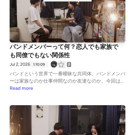
カの書店文化と、フラッと立ち寄れる「シェア型本
屋」の面白さ00:13:20 棚主同士のコミュニティと店
番のワクワク感00:17:40 同人誌からZINEカルチャー
へ。個人の「好き」を形にするDIY精神00:27:00 好き
な子にエヴァの漫画を貸した青春。00:30:20 ヒカリ
エの白昼と円山町の深夜。両極端な顔を持つ「渋谷」
バンドメンバーって何？恋人でも家族で
という街のギャップ00:35:40 令和の闇市？「シェア
型書店」が持つ混沌とした魅力00:38:00 理久27歳の
も同僚でもない関係性
誕生日！レコード屋「NERDS」や古着屋を巡る渋谷
Jul 2, 2026
1:10:09
散歩00:44:20 古着屋「BOY」のTOMMYさん推薦の
バンドという世界で一番曖昧な共同体。バンドメンバ
しゃぶしゃぶ「しゃぶ禅」で大満足00:51:10 深夜の
ーは家族なのか仕事仲間なのか友達なのか。今回は、
「club asia」で理久、人生初のクラブ体験。00:59:20
理久率いるSummerheadからギターが数日前に脱退し
Read more
三現主義ラジオのオリジナルZINE制作計画と、今後
たというニュースと、Kazma率いるBearwearが来週
の野望
からライブメンバーが増えて新体制になるという、両
極端な「バンドの転換期」のリアルな現状報告からス
タート。「バンドの脱退を切り出すのは、恋人との別
れ話よりしんどい？」「メンバーをビジネスパートナ
ーと呼んで揉めた過去」「一緒に酒が飲めるかどうか