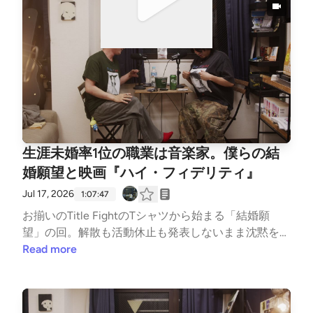
「RESTLESS LEGS」の由来は、この眠れない脚00:1
5:11 ナポレオンの3時間睡眠と、「一度寝たら10時
間」のKazma00:18:53 広告を真に受けて買った3万円
の枕「ブレインスリープ」00:20:03 睡眠グッズ遍歴
——ヤクルト1000、R1、グリナ、ホットミルク00:2
2:07 アンビエントを流すと「このアーティスト誰?」
で逆に眠れない00:28:55 ベッドの上でDJする睡眠イ
ベントSleepy Tofu00:35:48 芥川賞候補・八木詠美
『アンチ・グッドモーニング』00:42:26 試験期間の
生涯未婚率1位の職業は音楽家。僕らの結
理久へ📝 音楽や映画の話が、いつのまにか人生の話
になっている。毎週木曜20時更新。🎙Kazma（Bear
婚願望と映画『ハイ・フィデリティ』
wear/UUWorks）× 理久（summerhead/西永福JAM）
Jul 17, 2026
1:07:47
▶X: https://x.com/sangen_radio▶Instagram: https://
お揃いのTitle FightのTシャツから始まる「結婚願
www.instagram.com/sangenshugi.radio/
望」の回。解散も活動休止も発表しないまま沈黙を続
けてきたTitle Fightが、メンバーの結婚式で再集結
Read more
——ファンが何年叫んでも動かなかったバンドを、
結婚式が動かした。そんなニュースから始まった今回
は、「バンドやめて就職して結婚してよ」と言われて