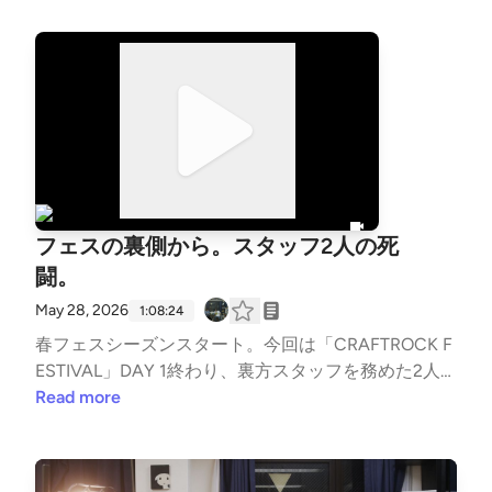
エンドロールで踊り出す
96歳で亡くなったおばあちゃんとの手触りのある記
憶や、『セサミストリート』でエルモが語った「寂し
く思うのは愛しているから」という言葉を通し、リア
ルな喪失感と向き合います。 その他にも、ヨシタケ
シンスケの絵本『メメンとモリ』、サンシャイン池崎
のEテレ特番『１００分で死をさとるアポトーシス池
崎』から『ブラッシュアップライフ』まで、様々なカ
ルチャー作品を横断して死を考察。バンドマンや表現
者としての生きる意味にも繋がる、ディープな1時間
フェスの裏側から。スタッフ2人の死
強です。
闘。
May 28, 2026
1:08:24
春フェスシーズンスタート。今回は「CRAFTROCK F
ESTIVAL」DAY 1終わり、裏方スタッフを務めた2人
がお送りする超現場主義なエピソード。オフィシャル
Read more
カメラチームの統括として撮影で走り回るKazmaと、
13連勤の疲労を抱えながら最前線でダイバーを受け止
める運営スタッフの理久。楽屋に常設されたビールサ