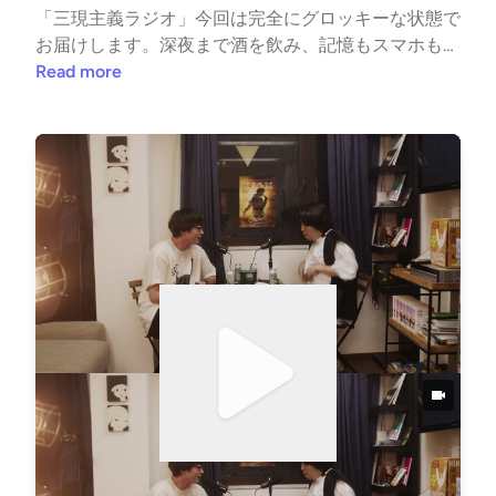
逃避」の正体00:09:20 バズったコスパ商品よりイソ
「三現主義ラジオ」今回は完全にグロッキーな状態で
ップの6000円のシャンプーを選ぶ00:16:31 完璧なVlo
お届けします。深夜まで酒を飲み、記憶もスマホも失
gより「女3人のドタバタ旅行」が伸びるTikTokの現在
ったKazmaの絶望的な二日酔いからスタート。31歳を
Read more
地00:21:38 IFPI発表・音楽市場の売上が過去最高額で
迎えたKazmaが初めて受診した日帰り人間ドックの結
V字回復00:27:00 音楽ZINE『痙攣』特集「ポスト・
果は！？。痛風の予兆や胃・食道のポリープ発覚、肥
エクストリーム」：2020年代前半00:32:00 80年代の
満の指摘など、体を酷使してきたバンドマンのリアル
「何もないけど全てある」と、現代の「全てあるけど
な「ガタ」が浮き彫りになります。一方、世の中は
何もない」の対比00:35:50 スパムやAIを疑い続ける
「ソフトクラビング」や「ソバーキュリアス」など空
脳の疲労と「AIバーンアウト」00:45:49 Resident Ad
前の健康ブーム。なぜ僕らは高いお金（生涯医療費2
visorの記事「2020年代の音はまだない」00:46:00 D
700万円！）を払ってまで、自傷行為のような不健康
J Harveyが語る「嫌悪感を抱くような新しい音楽」の
な生活を続けるのか？ 「不健康＝ロック」という幻
必要性00:53:45 ライブのダイジェスト映像より「ス
想の崩壊や、それでも「99回失敗しても1回の奇跡が
タジオ練習の様子」が伸びる理由01:02:00 2026年Ka
ある」打ち上げの魔力を信じてお酒を飲む理由につい
zma的上半期ベスト楽曲：SHO-SENSEI「スカート」
て語り合います。番組後半では、理久がブッキングを
とGuiano「せかいのしくみ」01:07:00 理久が選ぶ上
担当する西永福JAMのイベント「Bedroom Talks」
半期ベスト：MeadowgladeとTrooper Salute01:13:00
（6月22日・月曜日開催）の告知も。会場で「三現主
エンディング：無意味と分かっていても、明日も生き
義ラジオ聴いてます」と伝えると「ステッカー＆ドリ
る
ンク1杯無料」のリスナー特典がありますので、ぜひ