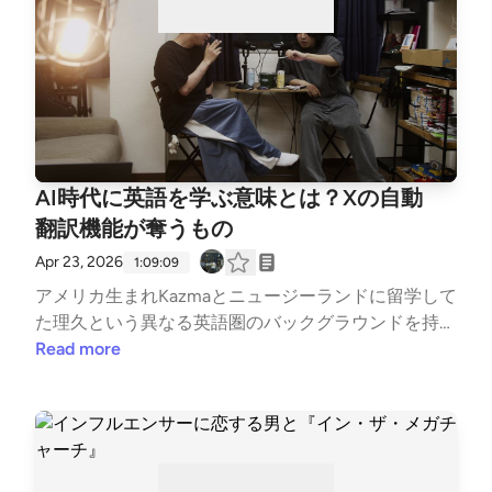
らせたのか？ / 「もうバンドは組まない」映秀。がソ
ロ活動にこだわる明確な理由 / メジャーに行った映
秀。への嫉妬で、電車に飛び込みそうになった夜 / ダ
サいと思われたくなかった。ファーストアルバムの
「こじらせ」と変化 / ライブ迷っているひとにみんな
にDM！？ / TikTokのショート動画と「顔ファン」を
許せるか？ 来週配信の後編もお楽しみに！三現主義
AI時代に英語を学ぶ意味とは？Xの自動
ラジオX: https://x.com/sangen_radioInstagram: http
s://www.instagram.com/sangenshugi.radio/映秀。htt
翻訳機能が奪うもの
ps://eisyu.lnk.to/eisyuKazmaX: https://x.com/2driderI
Apr 23, 2026
1:09:09
nstagram: https://www.instagram.com/kindai_punks
アメリカ生まれKazmaとニュージーランドに留学して
佐々木理久X: https://x.com/rickgt_76Instagram: http
た理久という異なる英語圏のバックグラウンドを持つ
s://www.instagram.com/rick_gt76
二人が語る「英語・言語・コミュニケーション論」。
Read more
発端は前回の収録後、渋谷の深夜のバーに現れたクレ
イジーなスペイン人女性「ララ」。Kazmaがララと半
グレとの喧嘩仲裁による肋骨骨折事件から、言葉が通
じないのにワンチャンを狙う「悲しき日本人男」の生
態まで、ストリートの最前線で起きたカオスを振り返