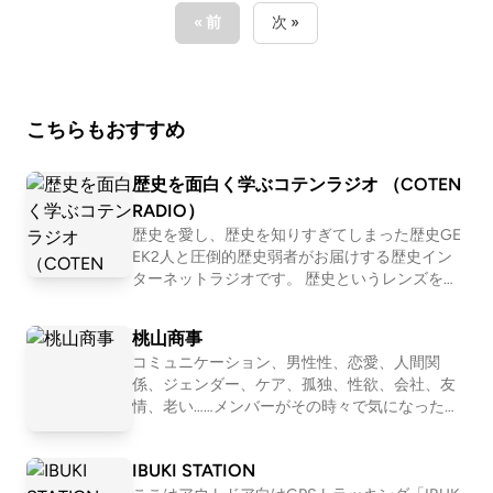
「人脈」/喫煙所での出会いが仕事に繋がる/大学中退
が主演男優賞を獲るだろ！」と完全に信じ切り、「受
« 前
次 »
ブランドと今後/理久は9月に無事卒業できるのか？
賞した体（てい）」で意気揚々と前祝いトークを繰り
広げていますが、蓋を開けてみればまさかの1部門も
受賞できず無冠という結果に終わりました。 大口を
こちらもおすすめ
叩いて何も得られなかったこの哀れなオチすらも、サ
フディ作品の主人公のようでお楽しみいただけるかと
思います。「SNSでは世界一の映画扱いなのに、日本
歴史を面白く学ぶコテンラジオ （COTEN
の映画館ではスクリーンが小さすぎる！」というエコ
RADIO）
ーチェンバー現象と、オモコロの「自分のタイムライ
歴史を愛し、歴史を知りすぎてしまった歴史GE
EK2人と圧倒的歴史弱者がお届けする歴史イン
ン上で複数界隈が褒めるコンテンツはガチ理論」の検
ターネットラジオです。 歴史というレンズを通
証から幕を開ける。偽のZoom会議から始まり、ロサ
して「人間とは何か」「私たち現代人の抱える
ンゼルスの空にオレンジ色の飛行船を飛ばし、フラン
悩み」「世の中の流れ」を痛快に読み解いてい
桃山商事
ク・オーシャンらに配った公式ジャケットがメルカリ
く！？ 笑いあり、涙ありの新感覚・歴史キュレ
コミュニケーション、男性性、恋愛、人間関
で20万円で転売される異常事態。映画の枠を越え、
ーションプログラム！ ☆Apple &amp; Spotify Po
係、ジェンダー、ケア、孤独、性欲、会社、友
dcast 部門別ランキング１位獲得！ ☆ジャパン
ストリートブランドのようにカルチャーを巻き込むA
情、老い……メンバーがその時々で気になったテ
ポッドキャストアワード2019 大賞&amp;Spotify
24とシャラメの「狂気のプロモーション」を徹底解
ーマを１つ設定して、モヤモヤを言語化してい
賞 ダブル受賞！ ※正式名称は「古典ラジオ」で
剖。さらに、シャラメが「映画をオペラやバレエみた
くNEOな座談Podcastです。2011〜2016年「二
はなく「コテンラジオ」です ーーー COTEN RA
IBUKI STATION
いにしたくない」と発言して大炎上した件の真意につ
軍ラジオ」(ApplePodcast)、2017〜2024年「恋
DIO is an entertainment radio talk program for hi