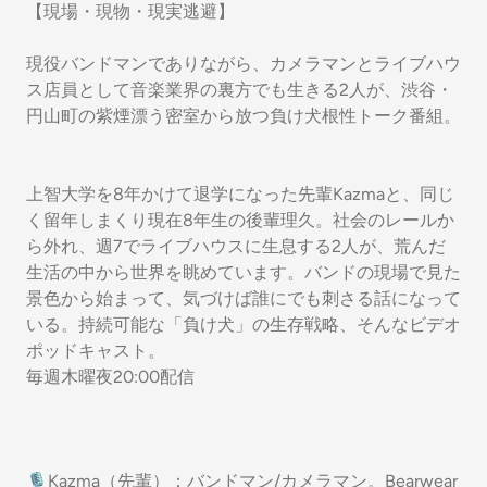
【現場・現物・現実逃避】
現役バンドマンでありながら、カメラマンとライブハウ
ス店員として音楽業界の裏方でも生きる2人が、渋谷・
円山町の紫煙漂う密室から放つ負け犬根性トーク番組。
上智大学を8年かけて退学になった先輩Kazmaと、同じ
く留年しまくり現在8年生の後輩理久。社会のレールか
ら外れ、週7でライブハウスに生息する2人が、荒んだ
生活の中から世界を眺めています。バンドの現場で見た
景色から始まって、気づけば誰にでも刺さる話になって
いる。持続可能な「負け犬」の生存戦略、そんなビデオ
ポッドキャスト。
毎週木曜夜20:00配信
🎙Kazma（先輩）：バンドマン/カメラマン。Bearwear