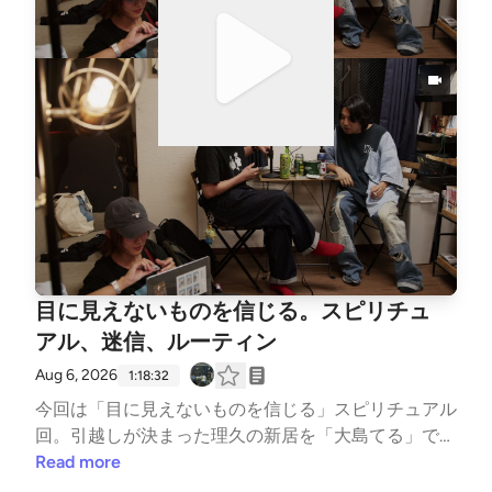
目に見えないものを信じる。スピリチュ
アル、迷信、ルーティン
Aug 6, 2026
1:18:32
今回は「目に見えないものを信じる」スピリチュアル
回。引越しが決まった理久の新居を「大島てる」でそ
の場検索するところから始まり、Kazmaが課金したお
Read more
清めスプレー。エンジェルナンバー。ライブ前ルーテ