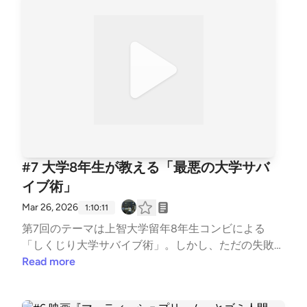
的にパクれ）」至上主義の地獄[33:46] もっと先人の
熱が冷めてしまった男、そしてkurayamisakaがメディ
ルーツをディグれ！[37:19] 愛ゆえの無自覚なコピー
アで賞を総なめにした途端に始まるサブカル界隈特有
[40:21] エンディング三現主義ラジオX: https://x.com/
の冷笑問題について。【紹介アーティスト】Wednes
sangen_radioInstagram: https://www.instagram.com/s
day Wonderland. / 青春群像録 / Bone Us / Cissné / 辻
angenshugi.radio/KazmaX: https://x.com/2driderInsta
井くぬえ🎙️今週の見出し🎙️ 深夜のライブ帰り/ Wedn
gram: https://www.instagram.com/kindai_punks佐々
esday wonderland.のライブが映画すぎた / 結成数年
木理久X: https://x.com/rickgt_76Instagram: https://w
の原石たちを紹介 / ボーカルが凄すぎる「青春群像
ww.instagram.com/rick_gt76
録」 / 名古屋の人力ダブテクノ「Bone Us」 / 海外で
バズり中の「Cissné」 / AIイベントでの衝撃の出会い
「辻井くぬえ」 / 新設「MUSIC AWARD JAPAN」へ
#7 大学8年生が教える「最悪の大学サバ
の期待 / APPLE VINEGAR賞 / なぜバンド界隈に「M-
イブ術」
1」は成立しないのか？ / HIPHOPのドロップインとロ
ックのドロップアウト / バンドマンはなぜ成功アピー
Mar 26, 2026
1:10:11
ルしないのか/ K-POPサバイバルオーディション番組
第7回のテーマは上智大学留年8年生コンビによる
/ 「No No Girls」で号泣したのにHANAデビュー後に
「しくじり大学サバイブ術」。しかし、ただの失敗談
熱が冷めた男 / 未確認フェスティバル選考での悲劇 1
やノスタルジーではありません。コスパやタイパばか
Read more
曲目でベースがステージから落ちて骨折＆敗退 / メデ
りが持て囃され、4年間で効率よく「優秀な労働力」
ィアの「答え合わせ」現象 / 大賞kurayamisaka/ マス
へと最適化されていく現代社会において、なぜ我々は
に見つかると冷笑の対象にするバンド村の呪い / 大学