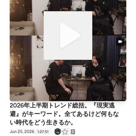
という絶対条件」など、家族でも恋人でも会社でもな
い、バンドメンバーという異常で特殊な関係性を徹底
解剖。 さらには、TURNSTILEの元メンバー事件や、L
inkin Parkの新ボーカル、ヒップホップの「コレクテ
ィブ」への憧れまで、話題は多岐にわたります。00:
00:00 Summerheadからギターが脱退。00:03:50 タ
イムラインに流れてる脱退ニュースの裏側。00:07:4
5 Bearwearはドラマーを迎えて新体制へ。奇跡的なメ
ンバーとの出会い方00:15:30 脱退を切り出すのは、
恋人との別れ話よりもしんどくて気まずい00:17:43
メンバーを「ビジネスパートナー」と呼んで傷つけた
過去。一番しっくりくるのは「相方」00:21:40 スタ
ジオ終わりに一緒に酒を飲めるか。メンバー選びの絶
対条件00:25:20 サポートメンバーとのモチベーショ
2026年上半期トレンド総括。『現実逃
ンの差と、うまいプレイヤーにバンドが「喰われる」
危険性00:32:39 バンドメンバーを選ぶのは「ポケモ
避』がキーワード。全てあるけど何もな
ンの旅パ」か「ドラクエのパーティ」を選ぶ感覚00:
い時代をどう生きるか。
36:30 カメラマンやPAもバンドの一部。チームとし
Jun 25, 2026
1:27:51
ての裏方スタッフの重要性00:42:20 20代中盤から30