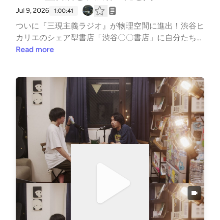
いし地位も名誉もないけど」妻が生んだ『魔法の絨
Jul 9, 2026
1:00:41
毯』00:35:30 職業別・生涯未婚率グラフ、男女とも
ついに『三現主義ラジオ』が物理空間に進出！渋谷ヒ
に1位は「音楽・舞台芸術家」00:41:33『ハイ・フィ
カリエのシェア型書店「渋谷〇〇書店」に自分たちの
デリティ』はダメな男の教科書00:46:31 『花束みた
本屋を出店することになりました。区切られた本棚を
Read more
いな恋をした』を観る勇気がない00:56:26 『傲慢と
ひと区画ごとに個人が借りて、その棚に入れる本をセ
善良』と、恋愛の自意識00:57:09 ゾンビみたいに音
レクトし販売する、小さな本屋の集合体、シェア型本
楽してるよな」00:59:05 死滅回遊人。東京に出た若
屋。僕ら2人が棚主となり、このPodcast内で紹介し
者は子孫を残せない説01:04:12 どっちが先に結婚す
た書籍をいつでも買える本棚「三現主義書店」を始め
るか01:06:18 渋谷三現主義書店に、読み終わったゼ
ました。さらに後半は、理久の27歳の誕生日を祝う
クシィが並ぶ日📝 音楽や映画の話が、いつのまにか
渋谷ディープ散歩編。レコード屋「NERDS RECORD
人生の話になっている。毎週木曜20時更新。🎙Kazm
STORE」や古着屋「BOY」を巡り、絶品のしゃぶし
a(Bearwear/UUWorks)× 理久(summerhead/西永福JA
ゃぶ「しゃぶ禅」で腹を満たす超濃厚な1日のドキュ
M)▶X: https://x.com/sangen_radio▶Instagram: http
メンタリー。深夜の「clubasia」での人生初クラブ体
s://www.instagram.com/sangenshugi.radio/📚 渋谷三
験談など、両極端な顔を併せ持つ「渋谷」という街の
現主義書店(渋谷ヒカリエ8F・渋谷◯◯書店内)、営業
ディープな魅力を語り尽くす1時間です。00:00:00 三
中です
現主義ラジオ、渋谷ヒカリエに本屋を開設！？シェア
型書店に出店決定00:04:40 「偏愛」がテーマの本
棚。ラジオで紹介した本を並べます00:10:20 アメリ