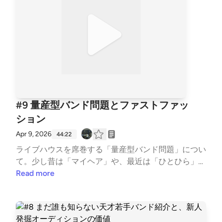
BTIという絶対的な「檻（取扱説明書）」に入りたが
ていく[54:14] リスナーお便り
る現代人。神がいない国で人を操るための「物語」
と、弱者ビジネスとも呼ばれる「推し活」の残酷なリ
アル。そして、炎上したショート動画の100万回再生
よりも、このポッドキャストを聴いてくれる「100人
の狂った理解者」を選びたいという、三現主義ラジオ
の核となる想いについて語ります。🎙️今週の見出し
🎙️飲み会で聞かれる「好きなタイプ」の正解が分か
らない / 30代男が行き着いた立命館ミスコン出身イ
#9 量産型バンド問題とファストファッ
ンフルエンサーさがすずか/ MV監督の特権を使った
ション
キャスティングの裏側 / アメリカの絶対的恋愛ルール
「Half your age plus seven」 / ライブハウススタッフ
Apr 9, 2026
44:22
と出演者の恋愛事情 / 本屋大賞受賞・朝井リョウ『イ
ライブハウスを席巻する「量産型バンド問題」につい
ン・ザ・メガチャーチ』感想戦 / 定点カメラで若者の
て。少し昔は「マイヘア」や、最近は「ひとひら」の
バグを切り取る朝井リョウの凄み / アイドル運営側の
ようなフォーマットを表面だけコピーしたジェネリッ
Read more
「感情移入してはいけない」リアルな辛さ / ドキュメ
クバンドの大量発生は、なぜダサく見えてしまうの
ンタリーで求められる「アーティストの弱さと物語」
か？一方で、キックの音色やリフのルールを厳格に守
/ 神がいないこの国で人を操るには物語を使うのが一
らないと名乗ることすら許されない「ハードコア」や
番いい / 推し活は心理的弱者ビジネスなのか / 液状化
「エレクトロ」などのシーンとの決定的な違いとは。