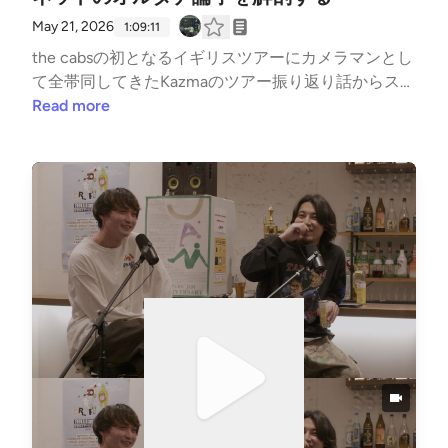
酷な待遇差00:30:00 Age FactoryとTempalay。VIVA
May 21, 2026
1:09:11
LA ROCKフェスは2ndステージトリが熱い00:36:26
the cabsの初となるイギリスツアーにカメラマンとし
フェス裏方は1日何万歩あるく？ 00:39:45 なぜ野外フ
て全帯同してきたKazmaのツアー振り返り話からスタ
ェスは「夜」の方が低音が響くのか？00:48:20 客席
ート。現地の小さなライブハウスでの熱狂、高すぎる
Read more
で寝ながらビールは正しい楽しみ方00:53:43 ELLEGA
物価と食事情、海外ツアーのリアル。さらに中盤で
RDENの生形さんに直接写真をチェックしてもらった
は、数日前に界隈をざわつかせた記事、「2020年以
夜01:01:22 街ぐるみのフェス「西永福JAM FES」の
降の日本オルタナロック史」について言及。残響系か
魅力とローカルカルチャー01:05:43 最終目標は「フ
ら海外現行エモ直系まで、複数の血脈が交差する今の
ェスの喫煙所で出張ラジオ」。三現主義ラジオX: http
シーンと、ネットカルチャーがもたらしたゲームチェ
s://x.com/sangen_radioInstagram: https://www.instag
ンジ。現代の「オルタナ」というジャンルの正体。後
ram.com/sangenshugi.radio/KazmaX: https://x.com/2
半はポッドキャストの歴史を語るドキュメンタリー映
driderInstagram: https://www.instagram.com/kindai_p
画『Age of Audio』を通して考えるPodcastの未来の
unks佐々木理久X: https://x.com/rickgt_76Instagram:
話から、念願だった『ギター・マガジン』の表紙に写
https://www.instagram.com/rick_gt76
真が使われた歓喜の報告と、前回のプレゼント企画当
選者発表！🎙️今週の目次🎙️00:00:00 イギリスからの
帰還00:01:04 the cabs初の海外ツアーに全帯同して
きた話00:04:30 現地のライブハウスの熱狂00:08:48
恐怖のイギリス物価高と「ご飯がまずい」問題00:15: