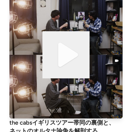
ーバーで乾杯しながら写真を即出しする狂気のカメラ
チームの話から、toeやストレイテナーの圧倒的なラ
イブの感想、そしてbachoで理久がダイバーを3人同
時に抱えて死にかけた壮絶なセキュリティ裏話まで、
フェスの裏側を赤裸々に語り尽くします。さらに後半
では「オフィシャルカメラマンと乗り込みカメラマン
の残酷な待遇の差」や、怒涛の勢いで開幕した「春フ
ェスシーズン」全体の肌感、そして西永福JAMが主
催する街ぐるみフェス「JAM FES」の魅力などにも
切り込みます。🎙️今回の見出し🎙️00:00:00 立川のビ
ジネスホテルからお届け00:01:33 CRAFTROCK FESTI
VALとは？音楽とクラフトビールの祭典00:03:23 カ
メラ統括と最前セキュリティ、裏方2人の過酷すぎる
フェス現場00:07:12 楽屋にビールサーバー！？飲み
ながら即出しするカメラチーム00:08:42 DAY1ライブ
振り返り。「人間じゃなかった」toe00:15:35 bacho
のピットでダイバー3人を抱えて死にかけた理久00:1
the cabsイギリスツアー帯同の裏側と、
8:15 楽屋直撃の写真チェックとカメラマンの登竜門0
0:21:00 オフィシャルカメラ vs 乗り込みカメラの残
ネットのオルタナ論争を解剖する