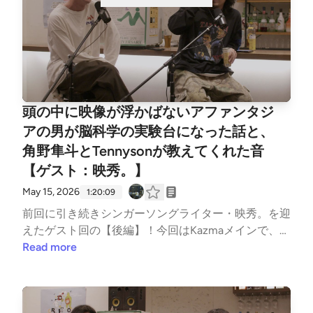
08 金宮焼酎と塩昆布で生き延びた日々00:20:20 the
cabs 13年ぶりの新譜と、アメフトの新譜の凄さ00:2
5:27 今年のフジロックが熱すぎる（the cabsとアメフ
トが同日！）00:28:49 Oaikoのnote「Oaiko的2020年
代オルタナティブロック史」論争について00:34:13
オルタナの定義は変わった？「文脈の交差点」として
頭の中に映像が浮かばないアファンタジ
の現代オルタナ00:46:15 コロナ禍以降の「ネットカ
ルチャー」と歴史の語り方00:51:59 ポッドキャスト
アの男が脳科学の実験台になった話と、
の歴史についてのドキュメンタリー映画『Age of Au
角野隼斗とTennysonが教えてくれた音
dio』00:59:48 映秀。サイン入りステッカー当選者10
【ゲスト：映秀。】
名発表01:06:14 念願の『ギター・マガジン』今月号
May 15, 2026
1:20:09
の表紙に写真が使われた三現主義ラジオX: https://x.c
om/sangen_radioInstagram: https://www.instagram.c
前回に引き続きシンガーソングライター・映秀。を迎
om/sangenshugi.radio/Spotify: https://open.spotify.co
えたゲスト回の【後編】！今回はKazmaメインで、映
m/show/2c0bC5o7lLPCMYSbKafk2o?si=54573f1250
秀。の「現在と未来」、そして彼の“脳内”にディープ
Read more
994df8Apple Podcast: https://podcasts.apple.com/jp/
に迫ります。まさかの新曲「Fly You to the Moon」の
podcast/%E4%B8%89%E7%8F%BE%E4%B8%BB%E
アカペラ生歌唱からスタート！「目を閉じても、リン
7%BE%A9%E3%83%A9%E3%82%B8%E3%82%AA/id
ゴの映像が全く浮かばない」——東大の脳科学研究