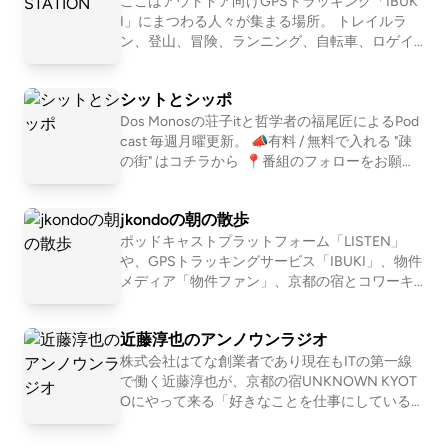
愛よももやまばなし」(ニコ生→Podcast)を配信
ここはアウトドア向けGPSトラッキング「IBUK
いて、ライブハウスの最前線で働く二人が「若者がポ
story , published by the crazy history geeks grou
していました。清田隆之(文筆業)、森田(会社
I」にまつわる人々が集まる場所。 トレイルラ
p "COTEN" in Japan. ☆Apple &amp; Spotify Podc
ップコーン食いながら熱狂する文化を守るための戦
員)、ワッコ(会社員)、さとう(会社員)の４人で
ン、登山、冒険、ランニング、自転車、ロゲイ
ast in Japan category ranking No.1 ! ☆Japan Pod
い」としての視点で擁護・考察！そして、観客の心拍
お届けします。
ニング、、 スタイルは数あれど、共通している
cast Awards 2019 Grand prize and Spotify prize !
数を強制的にバグらせるOPN（ダニエル・ロパティ
のは自然を楽しみ、そして人とのつながりも楽
シットとシッポ
ン）の音響暴力について熱弁していたKazmaから「4
しむ姿勢。 自然を目一杯楽しみ、苦しみなが
ら、人と接する喜びにも気付く。 アウトドアを
Dos Monosの荘子itと哲学者の福尾匠によるPod
月のOPNの来日公演のオフィシャル撮影に入ること
満喫するみなさんが、ほっとできるIBUKI STATI
cast 毎週月曜更新。 📣有料 / 無料で入れる "疎
になった」という特報。後半は、本作の愛すべきクズ
ONです。 IBUKI https://ibuki.run/ 近藤淳也 IBU
の街" はコチラから ⁠ 📍番組のフォローをお願い
主人公・マーティが放つ「I&#39;m beyond embarras
KIを提供する株式会社OND代表。ポッドキャス
します https://linktr.ee/shitshippo 📍X シットと
sment（俺は恥すらも超越している）」というパンチ
トプラットフォーム「LISTEN」も展開 桑原佑輔
シッポ @shitshippo 荘子it @ZoZhit 福尾匠 @tw
jkondoの朝の散歩
ラインについて。Kazmaが半年間密着ドキュメンタリ
OND所属。IBUKI事業担当営業・テクニカルデ
eetingtakumi 📩シットとシッポへの問い合わせ
ィレクター 中川和美 OND所属。IBUKI担当。ト
はコチラ
ポッドキャストプラットフォーム「LISTEN」
ーを撮っていたヤングスキニー・かやゆーの炎上すら
レイルランナー
や、GPSトラッキングサービス「IBUKI」、物件
味方につける「憑依型マーケティング(メソッドマー
メディア「物件ファン」、京都の宿とコワーキ
ケティング」と、そのドキュメンタリーにアンチとし
ング施設「UNKNOWN KYOTO」を運営する近
て出演した理久の「ヤングスキニーはでっかいTinde
藤淳也（jkondo）が、朝の散歩をしたりしなが
近藤淳也のアンノウンラジオ
r」発言。Z世代の倍速視聴やコンプライアンス社会に
ら、日々の出来事や考えたことを語ります。
株式会社はてな創業者であり現在もITの第一線
抗い、泥水をすすりながら「DREAM BIG（世界を掴
で働く近藤淳也が、京都の宿UNKNOWN KYOT
め）」を現実にするための生存戦略とは。🎙️今週の
Oにやって来る「好きなことを仕事にしている
見出し一覧🎙️マーティ・シュプリームの話題で実感
人」を深堀りすることで、世の中の多様な仕事
するエコーチェンバー現象とオモコロ「2回理論」 /
やキャリア、生き方・働き方を「リアルな実