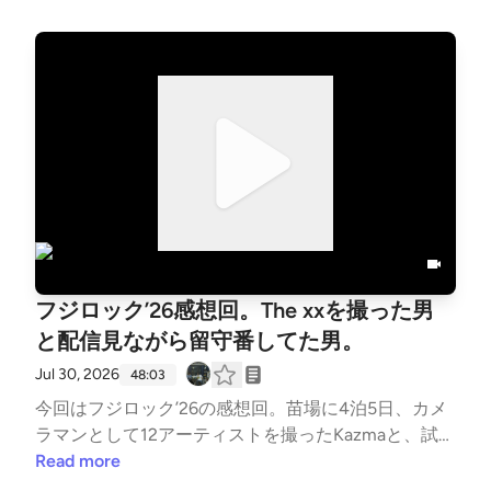
ィンの儀式でスイッチを入れる。引き寄せの法則と言
霊。信じてるのか、頼ってるのか。目に見えないもの
と僕らの付き合い方の78分です。🎙今週の見出し00:
00:00 理久、引越し。内見１件目で即決。00:02:23
カメラマンの稲垣ルリコ参加00:07:54 新居と事務所
を「大島てる」でリアルタイム検索00:12:45 事故物
件と風水、どこまで気にする?00:16:02 霊感とホラー
00:20:04 おいせさんお清めスプレー00:22:17 エンジ
ェルナンバー00:30:48 4回連続の怪我と、親父が送
ってきた厄除けお守り00:42:56 ライブ前ルーティン
と儀式00:52:31 SE（入場曲）論01:02:29 お清めスプ
フジロック’26感想回。The xxを撮った男
レーは「愛を配る」行為かもしれない01:11:59 ライブ
告知📝 音楽や映画の話が、いつのまにか人生の話に
と配信見ながら留守番してた男。
なっている。毎週木曜20時更新。🎙Kazma（Bearwe
Jul 30, 2026
48:03
ar/UUWorks）× 理久（summerhead/西永福JAM）▶
今回はフジロック’26の感想回。苗場に4泊5日、カメ
X: https://x.com/sangen_radio▶Instagram: https://w
ラマンとして12アーティストを撮ったKazmaと、試験
ww.instagram.com/sangenshugi.radio/📚 渋谷三現主
期間で東京に残り配信で参戦した理久。同じフジロッ
Read more
義書店（渋谷ヒカリエ8F）営業中
クの、まったく違う3日間の温度差込みの感想戦で