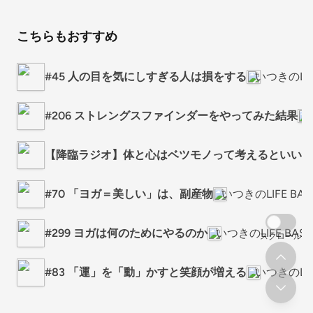
こちらもおすすめ
#45 人の目を気にしすぎる人は損をする
いつきのLIF
#206 ストレングスファインダーをやってみた結果
【降臨ラジオ】体と心はベツモノって考えるといいよ
#70 「ヨガ＝美しい」は、副産物
いつきのLIFE BA
#299 ヨガは何のためにやるのか
いつきのLIFE BA
スクロール
#83 「運」を「動」かすと笑顔が増える
いつきのLIF