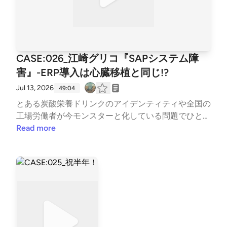
CASE:026_江崎グリコ『SAPシステム障
害』-ERP導入は心臓移植と同じ!?
Jul 13, 2026
49:04
とある炭酸栄養ドリンクのアイデンティティや全国の
工場労働者が今モンスターと化している問題でひとし
きり笑った後、２つのお菓子メーカー、江崎グリコと
Read more
HERSHEY&#39;S（ハーシーズ）が起こしたシステム
障害の共通点を見ながら、基幹業務システム導入にお
ける爆散事故の清掃を行いました。将来を見据え難し
いシステム導入に踏み切り、障害と対峙した方々、ナ
イストライ！