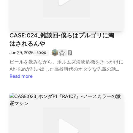
CASE:024_雑談回-僕らはプルゴリに淘
汰されるんや
Jun 29, 2026
50:26
ビールを飲みながら、ホルムズ海峡危機をきっかけに
Ah-Kunが思い出した高校時代のオタクな先輩の話
や、JIROの厳しくなった交通ルールへの嘆き、プル
Read more
ゴリのような生き方ができない兄弟の将来の末路など
について楽しく語りました。