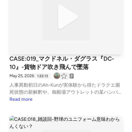
CASE:019_マクドネル・ダグラス『DC-
10』-貨物ドア吹き飛んで墜落
May 25, 2026
1:22:13
人事異動初日のAh-Kunが実体験から得たドラクエ瀕
死状態の新解釈や、御殿場アウトレットの某ハンバー
グ屋のありえない待ち時間の長さについて語ったあ
Read more
と、名門マクドネル・ダグラス社の終わりの始まりと
なってしまった３発機「DC-10」の清掃を行いまし
た。