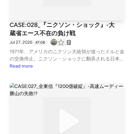
CASE:028_『ニクソン・ショック』-大
蔵省エース不在の負け戦
Jul 27, 2026
47:08
1971年、アメリカのニクソン大統領が放ったドルと金
の交換停止。ニクソン・ショックに翻弄される日本政
府は、必死の打開策を模索するも外貨準備を大爆散さ
Read more
せてしまう。沖縄返還直前に起きた苦しい日本外交の
てん末もあわせて、兄弟で爆笑を交えながら清掃しま
した！日本人としては政治的にはニュートラルなスタ
ンスのつもりです。当時の関係者の皆さん、ナイスト
ライ！