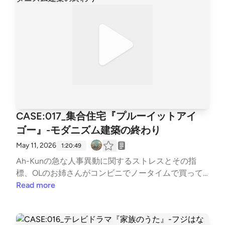
CASE:017_集合住宅『プルーイットアイ
ゴー』-モダニズム建築の終わり
May 11, 2026
1:20:49
Ah-Kunの急な人事異動に関するストレスとその指
標、OLのお姉さんがコンビニでノータイムで買って
いった商品について語った後、スラム対策のために勤
Read more
勉な日系人が計画したモダニズム建築の集合住宅がわ
ずか20年で爆破解体された案件の清掃を行いまし
た。削られる予算をやりくりして建築と維持に努めた