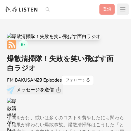
検索
登録
R+
爆散清掃隊！失敗を笑い飛ばす面
白ラジオ
FM BAKUSAN
29
Episodes
フォローする
メッセージを送信
手間をかけ、或いは多くのコストを費やしたにも関わら
ず結果が伴わない爆散事故。爆散清掃隊はこうした「と