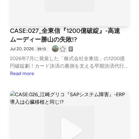
CASE:027_全東信『1200億破綻』-高速
ムーディー勝山の失敗!?
Jul 20, 2026
39:13
2026年7月に発覚した「株式会社全東信」の1200億
円破綻劇！カード決済の裏側を支える早期決済代行会
社が、なぜ夜の街で躓き、警察の摘発まで受けて、2
Read more
026年最大規模の破綻劇の主人公になったのか？兄弟
で爆笑を交えながら清掃しました。