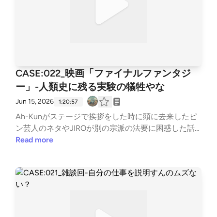
CASE:022_映画「ファイナルファンタジ
ー」-人類史に残る実験の犠牲やな
Jun 15, 2026
1:20:57
Ah-Kunがステージで挨拶をした時に頭に去来したピ
ン芸人のネタやJIROが別の宗派の法要に困惑した話
をした後、史上最大級の大コケをした爆散映画「ファ
Read more
イナルファンタジー」の清掃を行いました。途方もな
い挑戦に立ち向かい完成までこぎつけた制作スタッフ
にナイストライ！