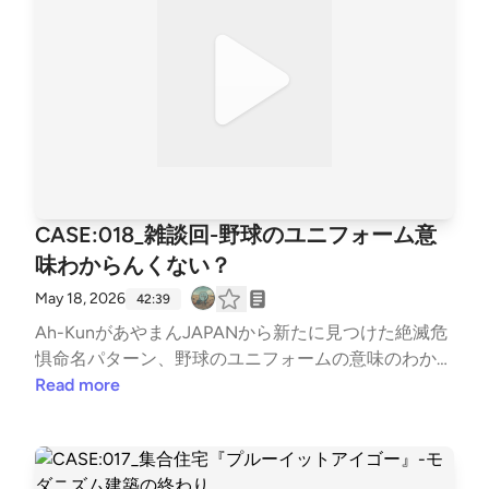
CASE:018_雑談回-野球のユニフォーム意
味わからんくない？
May 18, 2026
42:39
Ah-KunがあやまんJAPANから新たに見つけた絶滅危
惧命名パターン、野球のユニフォームの意味のわから
なさ、JIROのサッカーユニフォームの新提案、キー
Read more
ボードダンスという新ジャンル、大谷翔平の一見する
とヘタクソな俳句のすばらしさなどについて楽しく語
りました。