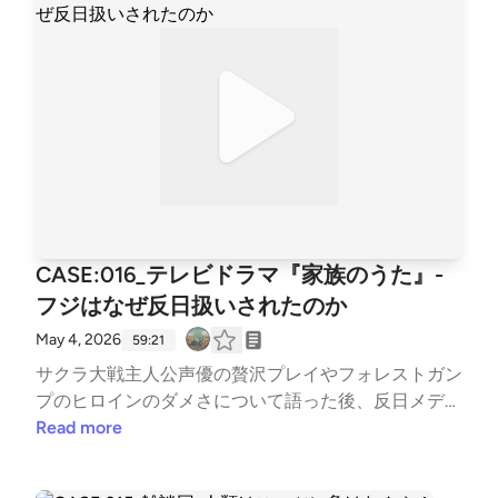
方々、ナイストライ！
CASE:016_テレビドラマ『家族のうた』-
フジはなぜ反日扱いされたのか
May 4, 2026
59:21
サクラ大戦主人公声優の贅沢プレイやフォレストガン
プのヒロインのダメさについて語った後、反日メディ
アと叩かれる余波がフジテレビを襲う中、低視聴率に
Read more
大苦戦したテレビドラマ「家族のうた」の清掃を行い
ました。ギリギリの方針転換でも実力を垣間見せた制