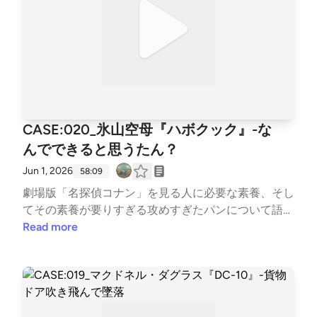
CASE:020_氷山空母『ハボクック』-な
んでできると思うたん？
Jun 1, 2026
58:09
劇場版「名探偵コナン」を見る人に必要な素養、そし
てその素養が要りすぎる攻めすぎたパンについて語っ
た後、イギリスが第二次大戦中に構想し、案の定、企
Read more
画倒れに終わったトンデモ兵器の清掃を行いました。
夢の実現に取り組んだ皆様、ナイストライ！