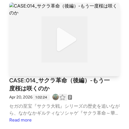
CASE:014_サクラ革命（後編）-もう一
度桜は咲くのか
Apr 20, 2026
1:02:24
セガの至宝『サクラ大戦』シリーズの歴史を追いなが
ら、なかなかギルティなソシャゲ『サクラ革命～華咲
く乙女たち』の清掃を行いました。後編です。
Read more