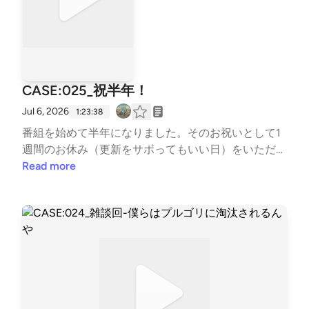
CASE:025_祝半年！
Jul 6, 2026
1:23:38
番組を始めて半年になりました。そのお祝いとして1
週間のお休み（更新をサボってもいい日）をいただき
ます。変わりにGWにAh-Kunが実家に帰った時に2人
Read more
で酒をしこたま飲みながら他愛もないことを話した音
声でも上げときます。