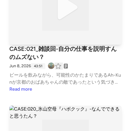
CASE:021_雑談回-自分の仕事を説明すん
のムズない？
Jun 8, 2026
43:51
ビールを飲みながら、可能性のかたまりであるAh-Ku
nが京都のおばあちゃんの敵であったという気づき、
JIROの仕事内容が魔女のお菓子づくりに似ている
Read more
件、四つ葉のクローバーのマークでリアクションする
お上品なAh-Kunの仕事仲間、お香の匂いがした女子
高生などについて楽しく語りました。リスナーからの
お葉書も読んだよ。