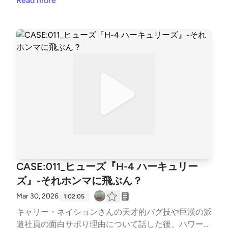
かしの記憶、笑点のノリからはじまる数の数えネタに
Read more
ついて、楽しく語り合ったところ、とてもお後がよろ
しくなりました。
CASE:011_ヒューズ『H-4 ハーキュリー
ズ』-それホンマに飛ぶん？
Mar 30, 2026
1:02:05
キャリー・ネイションさんの天才的バグ技や巨漢の派
遣社員の面白サボり理由について話した後、ハワー