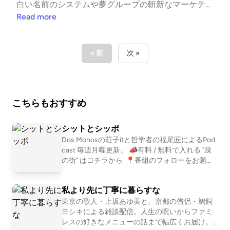
造った人だが、2乗3乗の法則は多分知らなった人。
白い名前のシステムや夢グループの斬新なマーケティ
プラット・アンド・ホイットニーR-4360(wikipedi
ングについて話した後、最初は笑えるけど徐々に怖く
Read more
a) 最後の世代となるバケモノレシプロエンジン。リ
なる大災害「ボストン糖蜜災害」の清掃を行いまし
バティ船(wikipedia) ルーズベルト大統領はそのダサ
た。-----Shownotes-----冒頭PTPシートとは(株式会
さに「みにくいアヒルの子（Ugly Duckling）」とい
社カナエ) 医薬品の包装でよく使用される、プラスチ
« 前
次 »
ったらしい。ハワード・ヒューズ(wikipedia) 最近は
ックを押すことでアルミ箔を破り、薬が取り出せるシ
とかくイーロン・マスクと比較される本話の主人公。
ート。GS1標準バーコードって？(ココ・ヘルスケ
アビエイター(filmarks) マーティン・スコセッシ監
ア) お薬には誤使用と事故の防止、トレーサビリテ
督。2004年。第77回アカデミー賞で5部門を受賞し
こちらもおすすめ
ィ、作業負担の軽減などのためバーコードがついてい
た作品。トニー・スターク(ピクシブ百科事典) アイア
るのだ。デジタル化の落とし穴―第一三共GS1コード
ンマンの中の人。2乗3乗の法則(wikipedia) 昆虫が強
誤印字が浮き彫りにする薬局業務の新たなリスク(Pha
シットとシッポ
いのもこの理屈。コデイン(wikipedia) アヘンから単
rmacyDXnews) 引用させていただきありがとうござ
Dos Monosの荘子itと哲学者の福尾匠によるPod
離される物質。つまり麻薬である。地面効果(wikiped
cast 毎週月曜更新。 📣有料 / 無料で入れる "疎
いました。ミスゼロ子(クカメディカル) ハンディター
ia) 鳥人間コンテストで水面スレスレで頑張っている
の街" はコチラから ⁠ 📍番組のフォローをお願い
ミナルでバーコードを読み取り医薬品の取り間違いを
します https://linktr.ee/shitshippo 📍X シットと
パイロットを見ながら披露してはいけないウンチク。
防止する調剤監査システム。なんと25周年。ミスゼ
シッポ @shitshippo 荘子it @ZoZhit 福尾匠 @tw
エバーグリーン航空宇宙博物館 英語。スプルースグ
ロ子ちゃんは25歳なのだ。『バイオハザード レクイ
私より先に丁寧に暮らすな
eetingtakumi 📩シットとシッポへの問い合わせ
ースのコックピットに入れる25ドルのツアーもある
エム』 夢グループ テレビショッピング映像(YouTub
はコチラ
東京の歌人・上坂あゆ美と、京都の僧侶・鵜飼
みたい。H-4 ハーキュリーズが浮くシーン 飛んでい
ヨシキによる雑談配信。人生の呪いからファミ
e 必見ボストン糖蜜災害ボストン糖蜜災害(wikipedi
るところ！
レスの好きなメニューの話まで幅広くお届け。
a) 最初は誰でも笑ってしまう。その後、青ざめる。