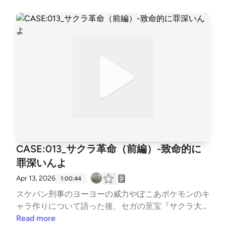
CASE:013_サクラ革命（前編）-致命的に
罪深いんよ
Apr 13, 2026
1:00:44
スケバン刑事のヨーヨーの威力やぽこあポケモンのキ
ャラ作りについて語った後、セガの至宝『サクラ大
戦』シリーズの歴史を追いながら、なかなかギルティ
Read more