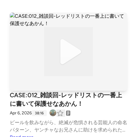
なソシャゲ『サクラ革命～華咲く乙女たち』の清掃を
行いました。今回は前編です。
CASE:012_雑談回-レッドリストの一番上
に書いて保護せなあかん！
Apr 6, 2026
38:16
ビールを飲みながら、絶滅が危惧される芸能人の命名
パターン、ヤンチャなお兄さんに助けを求められた懐