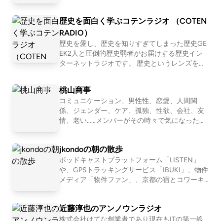
【初めての方におすすめ回】 #30 お菓子が人間
そんな事故。糖蜜-モラセス(wikipedia) 和三盆みたい
だったら誰と付き合いたいか真剣に考える http
なドロドロしたシロップ。禁酒法(wikipedia) 1920年
歴史を面白く学ぶコテンラジオ （COTEN
s://open.spotify.com/episode/751EzuNXjpgP2i5
から1933年まで消費のためのアルコールの製造、販
3P7OtX7?si=XxN2eddURsas_JWE6KFu-A #163
RADIO）
恋愛ってマーージでクソだと思っている人の話
売、輸送が全面的に禁止された禁酒令。これもある意
歴史を愛し、歴史を知りすぎてしまった歴史GE
https://open.spotify.com/episode/1WgeglhRT5
EK2人と圧倒的歴史弱者がお届けする歴史イン
味、爆散案件かも。リベットとは？(藤本産業) 金属な
GQfqzkBO2bNF?si=1l0b2OBlTJq 📩おたより宛
ターネットラジオです。 歴史というレンズを通
どを挟み込んで（かしめて）接合させるもの。日本語
先 https://forms.gle/E6oFMLDcrJhUH2g57 番
して「人間とは何か」「私たち現代人の抱える
では「鋲」。進撃の巨人の地鳴らし(pixiv) 壁に潜む
組公式SNS https://x.com/yori_suna （インス
悩み」「世の中の流れ」を痛快に読み解いてい
桃山商事
幾千万もの巨人で世界を踏み潰す。事故のことを知ら
タもある） 🚗🚥番組公式コミュニティ http
く！？ 笑いあり、涙ありの新感覚・歴史キュレ
s://rooom.listen.style/p/ 📨その他、番組へのお
コミュニケーション、男性性、恋愛、人間関
なかった人の記事 エドワードパークさんがスミソニ
ーションプログラム！ ☆Apple &amp; Spotify Po
問い合わせはコチラまで yorisuna24@gmail.co
係、ジェンダー、ケア、孤独、性欲、会社、友
dcast 部門別ランキング１位獲得！ ☆ジャパン
アン誌に掲載した記事を本人の許可を得て転載したペ
m
情、老い……メンバーがその時々で気になったテ
ポッドキャストアワード2019 大賞&amp;Spotify
ージ。英語。「ボストンってどうして糖蜜の匂いがす
ーマを１つ設定して、モヤモヤを言語化してい
賞 ダブル受賞！ ※正式名称は「古典ラジオ」で
るの？」と私は友人に尋ねた。彼は不思議そうに私を
くNEOな座談Podcastです。2011〜2016年「二
はなく「コテンラジオ」です ーーー COTEN RA
jkondoの朝の散歩
見て言った。「もちろん、糖蜜の洪水が原因さ」金属
軍ラジオ」(ApplePodcast)、2017〜2024年「恋
DIO is an entertainment radio talk program for hi
愛よももやまばなし」(ニコ生→Podcast)を配信
ポッドキャストプラットフォーム「LISTEN」
の低温脆性とシャルピー衝撃試験について(特殊金属
story , published by the crazy history geeks grou
していました。清田隆之(文筆業)、森田(会社
や、GPSトラッキングサービス「IBUKI」、物件
p "COTEN" in Japan. ☆Apple &amp; Spotify Podc
エクセル) 金属が常温以下の低温環境下において急激
員)、ワッコ(会社員)、さとう(会社員)の４人で
メディア「物件ファン」、京都の宿とコワーキ
ast in Japan category ranking No.1 ! ☆Japan Pod
にもろくなること。現場猫(pixiv) ふたば☆ちゃんね
お届けします。
ング施設「UNKNOWN KYOTO」を運営する近
cast Awards 2019 Grand prize and Spotify prize !
るで産まれたインターネットキャラクター。ヨシとか
藤淳也（jkondo）が、朝の散歩をしたりしなが
近藤淳也のアンノウンラジオ
言うが大体良くない。現地にある緑の看板などを撮影
ら、日々の出来事や考えたことを語ります。
株式会社はてな創業者であり現在もITの第一線