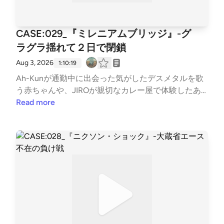
CASE:029_『ミレニアムブリッジ』-グ
ラグラ揺れて２日で閉鎖
Aug 3, 2026
1:10:19
Ah-Kunが通勤中に出会った気がしたデスメタルを歌
う赤ちゃんや、JIROが親切なカレー屋で体験したあ
りがた迷惑なサービスについて笑ったあと、ミレニア
Read more
ムを記念してロンドンにかけられた超カッコいい歩道
橋「ミレニアムブリッジ」が２日で閉鎖に追い込まれ
た件の清掃を行いました。橋の補強に携わった方、ナ
イストライ！今回は #科学系ポッドキャストの日 参
加作です。テーマは「水」。川と橋の話がテーマから
ちょっと遠かったならお詫び申し上げます。