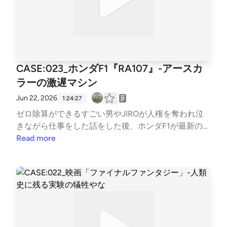
CASE:023_ホンダF1『RA107』-アースカ
ラーの激遅マシン
Jun 22, 2026
1:24:27
ゼロ除算ができるすごい男やJIROが人権を奪われ泣
きながら仕事をした話をした後、ホンダF1が最新の風
洞施設で意欲をもって開発したのに、びっくりするぐ
Read more
らい遅かったマシン『RA107』の清掃を行いました。
あと１年粘ればきっと良い結果が出せたエンジニア達
にナイストライ！