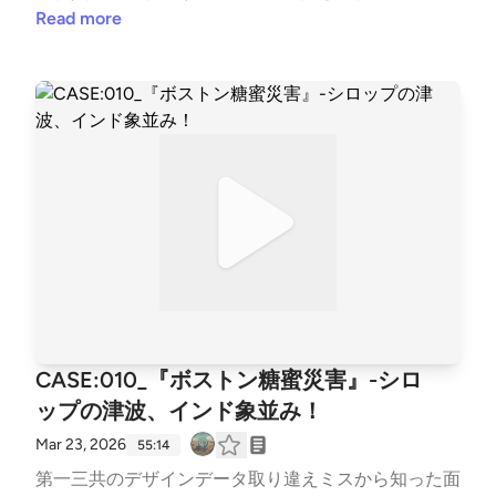
ド・ヒューズがプライドと執念で飛ばした巨大飛行艇
Read more
『H-4 ハーキュリーズ』の清掃をしました。448本の
点火プラグを点検した機関士など開発と飛行に携わっ
たすべての方へ、ナイストライ！----Shownotes----
冒頭キャリー・ネイション(wikipedia) 酒場ぶち壊し
イベントをループさせる天才的バグ技の発明者。大乱
闘スマッシュブラザーズ(Nintendo) まさかりを持っ
ているキャラは確かいない。斧ならいる。スマホFat
e/Grand Order(TYPE-MOON) 奈須きのこ大先生総監
修。ぼくのかんがえたサーヴァント@ウィキより キ
ャリー・ネイションさんも英霊になれるんじゃね？サ
バでアレルギーは出る？ヒスタミン食中毒との見分け
方や対処法を紹介 お休み多めの派遣の彼は、ヒスタ
ミン食中毒かもしれない!?H-4 ハーキュリーズH-4
CASE:010_『ボストン糖蜜災害』-シロ
(航空機)(wikipedia) スケールがいちいちおかしい飛行
ップの津波、インド象並み！
艇、もとい奇行艇。ストラトローンチ・ジェット 英
語。H-4を超えて横幅世界一になった飛行機。ヘンリ
Mar 23, 2026
55:14
ー J. カイザー(wikipedia) 英語。ものすごく早く船を
第一三共のデザインデータ取り違えミスから知った面