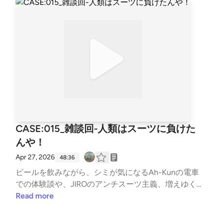
作スタッフにナイストライ！
CASE:015_雑談回-人類はスーツに負けた
んや！
Apr 27, 2026
48:36
ビールを飲みながら、シミが気になるAh-Kunの電車
での体験談や、JIROのアンチスーツ主義、増えゆく
外国人と最新テクノロジーについて楽しく語り合いま
Read more
した。