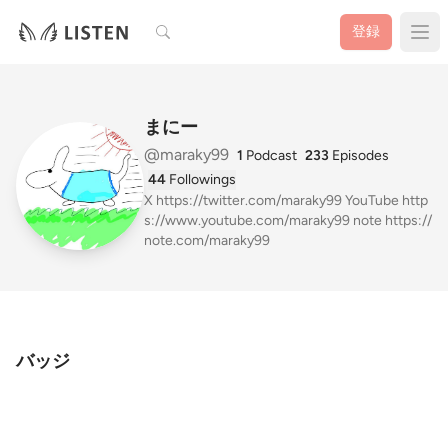
検索
登録
まにー
@maraky99
1
Podcast
233
Episodes
44
Followings
X https://twitter.com/maraky99 YouTube http
s://www.youtube.com/maraky99 note https://
note.com/maraky99
バッジ