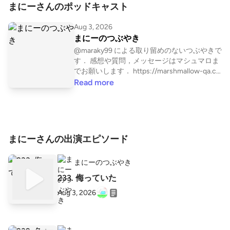
まにーさんのポッドキャスト
Aug 3, 2026
まにーのつぶやき
@maraky99 による取り留めのないつぶやきで
す． 感想や質問，メッセージはマシュマロま
でお願いします． https://marshmallow-qa.co
m/maraky99 X https://twitter.com/maraky99
Read more
YouTube https://www.youtube.com/maraky9
9 note https://note.com/maraky99
まにーさんの出演エピソード
まにーのつぶやき
233. 侮っていた
Aug 3, 2026