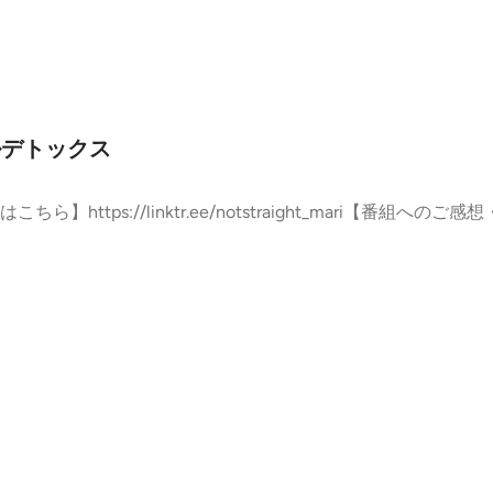
ルデトックス
tps://linktr.ee/notstraight_mari【番組へのご感想・