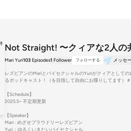
Not Straight! 〜クィアな2
Mari Yuri
103
Episodes
1
Follower
メッセ
フォローする
レズビアンのMariとバイセクシャルのYuriがクィアとし
るポッドキャスト！（を目指して自由にお喋りしてます）＃
【Schedule】
2025.5~ 不定期更新
【Speaker】
Mari : めざせプラウドリーレズビアン
Yuri：ゆるくいきたいバイセクシャル