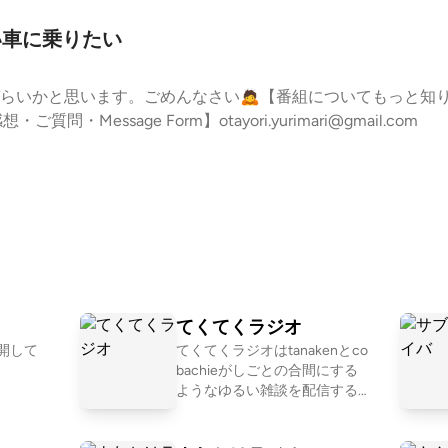
ぽい車に乗りたい
かと思います。ごめんなさい🙇【番組についてもっと知りたい人はこち
想・ご質問・Message Form】otayori.yurimari@gmail.com
てくてくラジオ
開して
てくてくラジオはtanakenとco
bachieがしごとの合間にする
ようなゆるい雑談を配信するP
odcastです。 書き起こし: http
s://listen.style/p/tektek-radio?