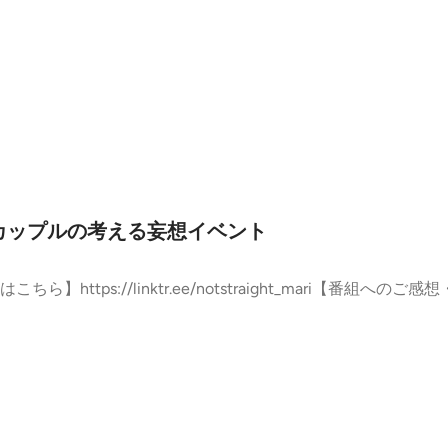
アンカップルの考える妄想イベント
tps://linktr.ee/notstraight_mari【番組へのご感想・