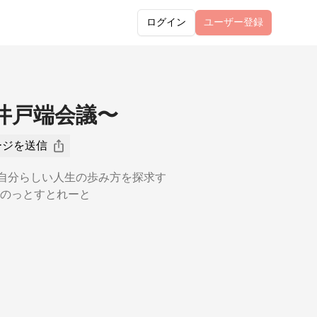
ログイン
ユーザー
登録
人の井戸端会議〜
ージを送信
ての自分らしい人生の歩み方を探求す
のっとすとれーと