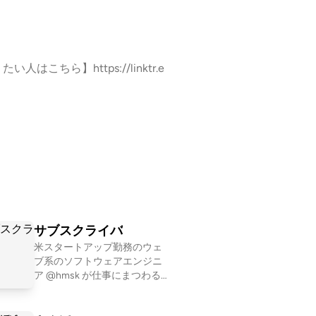
ら】https://linktr.e
サブスクライバ
米スタートアップ勤務のウェ
ブ系のソフトウェアエンジニ
ア @hmsk が仕事にまつわる
ことや読んでいる本について
軽率に話しているソロポッド