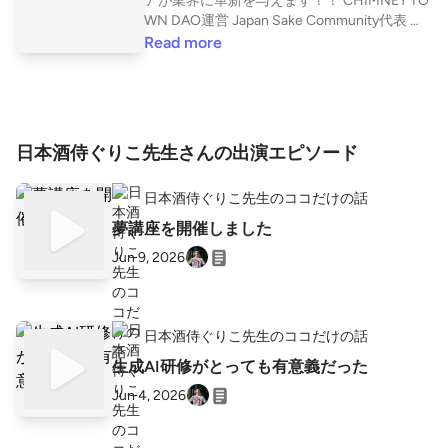
アが業界に革新を与えます！！ CHIMNEY TO
WN DAO運営 Japan Sake Community代表 中
学校教員が世界で活躍するプロデューサーに
Read more
川原卓巳プロデュースの学校0期生として活
動 日本酒を世界酒にしていくまでの過程がみ
れます。 ビジネスでのマインドセット。思考
法など音声を通じて伝えます。 https://listen.
style/p/guricoproduce?2wfSmibn
日本酒侍ぐりこ先生さんの出演エピソード
日本酒侍ぐりこ先生のココだけの話
夢講座を開催しました
Jun 9, 2026
日本酒侍ぐりこ先生のココだけの話
生成AI研修がとっても有意義だった
Jun 4, 2026