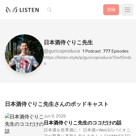
検索
登録
日本酒侍ぐりこ先生
@guricoproduce
1
Podcast
777
Episodes
https://listen.style/p/guricoproduce?2wfSmib
n
日本酒侍ぐりこ先生さんのポッドキャスト
Jun 9, 2026
日本酒侍ぐりこ先生のココだけの話
日本酒を世界酒に！ 日本酒×Web3のパイオニ