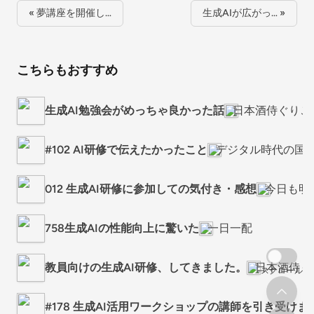
« 夢講座を開催し…
生成AIが広がっ… »
こちらもおすすめ
生成AI勉強会がめっちゃ良かった話
日本酒侍ぐりこ
#102 AI研修で伝えたかったこと
デジタル時代の国
012 生成AI研修に参加しての気付き・感想
今日も明
758生成AIの性能向上に驚いた
一日一配
教員向けの生成AI研修、してきました。
日本酒侍ぐ
スクロール
#178 生成AI活用ワークショップの講師を引き受けま