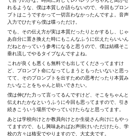
て言うのかな。時間に対してレバレッジちゃんと聞かせ
れるような、僕は本質しか語らないので、今回もプロン
プトはこうですかって一切言わなかったんですよ。音声
入力でひたすら僕は喋っただけ。
でも、その伝え方が実は本質だったりとかするし、じゃ
あ自分に置き換えた時にもこんなふうに伝えたらいいん
だねとかっていう参考になると思うので、僕は結構そこ
垂れ流しでやるタイプなんですよね。
これが良くも悪くも無料でも出してくださってますけ
ど、プロンプト命になってしまうともったいないと思っ
てて、そのプロンプトを出すための思考だったり本質み
たいなことをちゃんと紡いできたい。
僕は伸びた力って言ってるんですけど、そこをちゃんと
伝えれたかなというふうに今回も思ってますので、引き
続きこういう場所でやっていけたらなと思ってます。
あとは学校向けとか教員向けとか生徒さん向けにもやっ
てますので、もし興味あればお声掛けいただけたら、学
校の方々は格安でやりますので、大丈夫です。