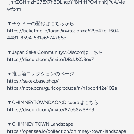
_jrrnZGHmzM275X7hBDLhqdYfBMrHPOvlmnKjPuA/vie
wform
▼チケミーの登録はこちらから
https://ticketme.io/login?invitation=e529a47e-f604-
4481-8594-531e6574785c
▼Japan Sake CommunityのDiscordはこちら
https://discord.com/invite/DBdUXQ3ex7
▼推し酒コレクションのページ
https://sakex.base.shop/
https://note.com/guricoproduce/n/n1bcd442e102e
▼CHIMNEYTOWNDAOのDiscordはこちら
https://discord.com/invite/87e5SwSBY9
▼CHIMNEY TOWN Landscape
https://opensea.io/collection/chimney-town-landscape