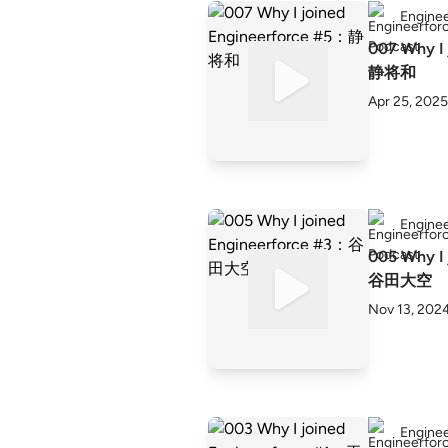
Enginee
007 Why I 
静将和
Apr 25, 2025
Enginee
005 Why I 
谷田大空
Nov 13, 202
Enginee