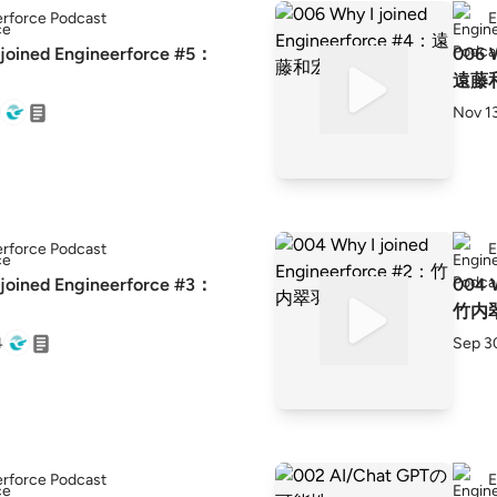
rforce Podcast
E
joined Engineerforce #5：
006 
遠藤
Nov 1
rforce Podcast
E
joined Engineerforce #3：
004 
竹内
4
Sep 3
rforce Podcast
E