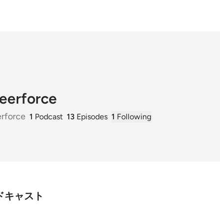
eerforce
rforce
1
Podcast
13
Episodes
1
Following
ポッドキャスト