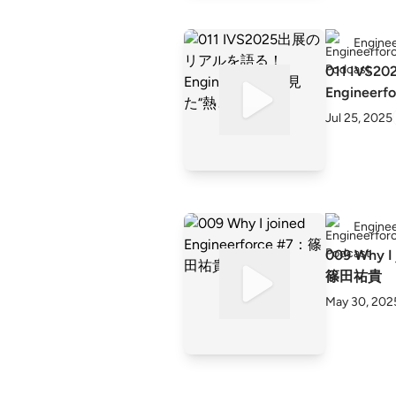
Enginee
011 IV
Enginee
Jul 25, 2025
Enginee
009 Why I 
篠田祐貴
May 30, 202