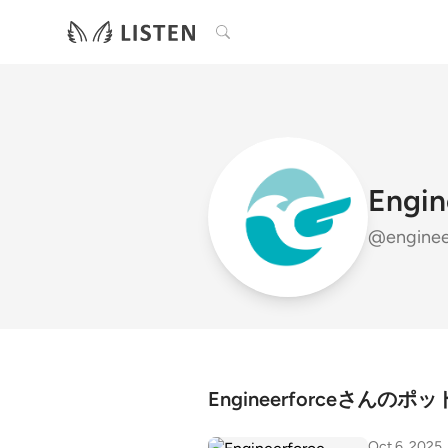
検索
Engin
@enginee
Engineerforceさんの
Oct 6, 2025