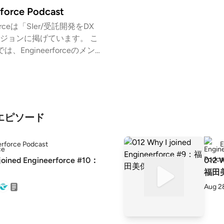
force Podcast
forceは「SIer/受託開発をDX
ジョンに掲げています。 こ
では、Engineerforceのメン
ineerforceのビジョン・カル
力、DX・テクノロジー・デ
ジネスなどの話題を幅広く
。
出演エピソード
rforce Podcast
E
joined Engineerforce #10：
012 W
福田
Aug 2