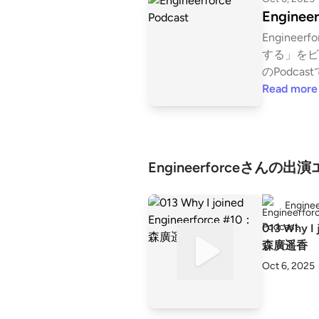
Engineer
Engineer
する」をビ
のPodcast
バーがEng
Read more
チャー・魅
ザイン・ビ
展開します
Engineerforceさんの
Enginee
013 Why I 
森廣遥香
Oct 6, 2025