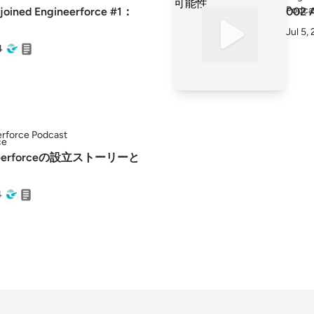
joined Engineerforce #1：
002 
Jul 5,
4
rforce Podcast
ineerforceの設立ストーリーと
4