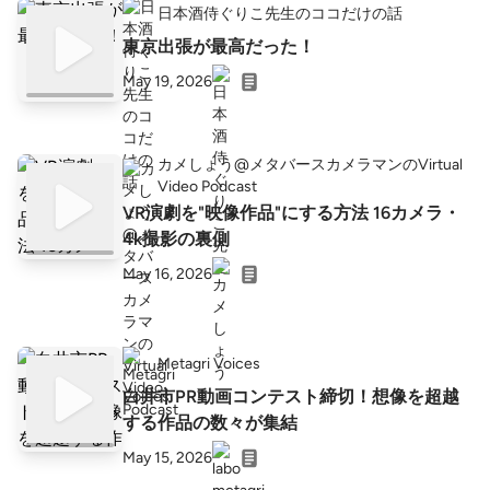
日本酒侍ぐりこ先生のココだけの話
東京出張が最高だった！
May 19, 2026
カメしょう@メタバースカメラマンのVirtual
Video Podcast
VR演劇を"映像作品"にする方法 16カメラ・
4k撮影の裏側
May 16, 2026
Metagri Voices
白井市PR動画コンテスト締切！想像を超越
する作品の数々が集結
May 15, 2026