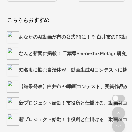
こちらもおすすめ
あなたのAI動画が市の公式PRに！？ 白井市のPR動
なんと新聞に掲載！ 千葉県Shiroi-shi×Metagri
知名度に悩む自治体が、動画生成AIコンテストに挑
【結果発表】白井市PR動画コンテスト、受賞作品が
新プロジェクト始動！市役所と仕掛ける、動画AIコ
スクロール
新プロジェクト始動！市役所と仕掛ける、動画AIコ