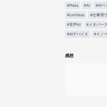
#Meta
#AI
#AI
#Limitless
#仕事用
#音声AI
#メタバー
#AIデバイス
#イノ
感想