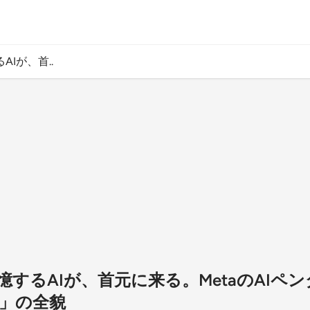
Iが、首..
するAIが、首元に来る。MetaのAIペ
」の全貌