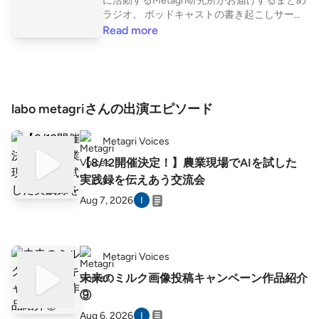
に活動するMetagri研究所がお届けするまとめ
ラジオ。 ポッドキャストの書き起こしサービ
ス「Listen」はこちら 👇 https://listen.style/
Read more
p/metagri_voices?dlLpspar
labo metagriさんの出演エピソード
Metagri Voices
【8/12開催決定！】農業現場でAIを試した
実践録を伝えあう交流会
Aug 7, 2026
Metagri Voices
未来のミルク画像投稿キャンペーン作品紹介
⑨
Aug 6, 2026