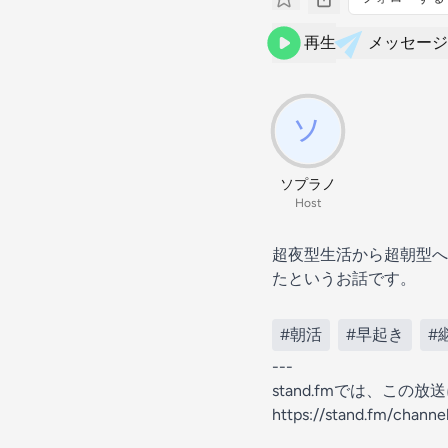
再生
メッセージ
ソプラノ
Host
超夜型生活から超朝型へ
たというお話です。
#朝活
#早起き
#
---
stand.fmでは、こ
https://stand.fm/chan