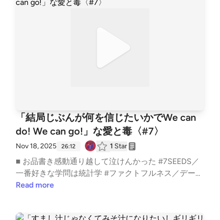
t/1SYiZpwV8QBf6k9qcXfMYG?si=7lrPo5CLRKKqLO4
tw9TjpA&amp;pi=5Vz1DxHRS_iGx────────────
──── ◤ 想像を、創造する ◢ ゆきママの、
テレビに代わる新しいメディアを作るという夢の第一
歩です。大好きなアイドルやタレントも、ファンも、
スポンサーも、三方よしで全員がちゃんと報われる新
たなメディアを創る。そして、日本人が想像力を働か
せて人を思いやり、生きられる新しい時代を創造した
い。汚い大人の癒着や忖度、圧力に潰されず、自由に
活動ができる創作の世界を。少しでも共感いただけた
「結局じぶんが何を信じたいかでWe can
ら、応援してくださると嬉しいです。 ■ キャスト龍
do! We can go!」な愛と毒〈#7〉
ともこ: https://x.com/ryo__tomoko楔はじめ: https://
x.com/hajime_mimamoriのんのん: https://x.com/non_
Nov 18, 2025
1
Star
26:12
non_daaまりまり: https://x.com/hamanaka_marika眞
■ お品書き感動通り越して泣けんかった #7SEEDS／
白マッシュ: https://x.com/mash_january25"DJいしか
一番好きな学問は統計学 #ファクトフルネス／データ
わ: https://twitter.com/musharadioみゆき: https://twi
の根拠も信用問題／本能を理解したら毒抜けるかも／
Read more
tter.com/kokyaku_mゆきママ: https://twitter.com/nar
ドラマチック思考／占いも統計学／哲学的にも指針が
a_deer18 ━━━━━━━━━━━━━━━━━━━
欲しい／etc..━━━━━━━━━━━━━━━━━━
━━スナック愛と毒 〜ゆきママの愛、届く？〜━━