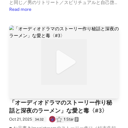
と同じ／男のリトリート／スピリチュアルと自己啓発
s://note.com/nara_deer18/収録後の裏話やアフタート
の境界線／スピリチュアル毛嫌い男／エンタメは贅沢
Read more
ーク、ママの本音は番組公式noteにてひっそり公開
品？／イケメンに感謝／etc..━━━━━━━━━━━
中！ ハッシュタグ #あいどく でお口直しのご感想も
━━━━━━━━━━スナック愛と毒 〜ゆきママの
お待ちしております。
愛、届く？〜━━━━━━━━━━━━━━━━━━
━━━ ■ オーディオドラマ企画 #Imagistreamオーデ
ィオコメンタリー付きプレイリスト: https://open.spo
tify.com/playlist/1SYiZpwV8QBf6k9qcXfMYG?si=7lr
Po5CLRKKqLO4tw9TjpA&amp;pi=5Vz1DxHRS_iGx ─
─────────────── ▼ あなたの「ちょっと聞いて
よ」なお便りを募集中！Googleフォーム: https://for
ms.gle/1G4D3wSixDPhVGiw6 番組へのご意見・ご感
想・企画のアイデアなどございましたらぜひこちらま
でお寄せください。 ──────────────── ▼ 公式
HPhttps://aitodoku.com ▼ SNS番組公式X: https://tw
「オーディオドラマのストーリー作り秘
itter.com/snack_aitodokuゆきママX: https://twitter.c
話と深夜のラーメン」な愛と毒〈#3〉
om/nara_deer18ゆきママInstagram: https://www.inst
agram.com/nara_deer18ゆきママTikTok: https://www.
Oct 21, 2025
1
Star
34:32
tiktok.com/@nara_deer18 ▼ note番組公式: https://no