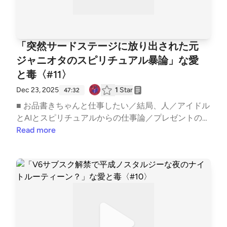
てよ」なお便りを募集中！Googleフォーム: https://fo
rms.gle/1G4D3wSixDPhVGiw6 番組へのご意見・ご感
想・企画のアイデアなどございましたらぜひこちらま
でお寄せください。 ──────────────── ▼ 公式
「突然サードステージに放り出された元
HPhttps://aitodoku.com ▼ SNS番組公式X: https://tw
ジャニオタのスピリチュアル暴論」な愛
itter.com/snack_aitodokuゆきママX: https://twitter.c
と毒〈#11〉
om/nara_deer18ゆきママInstagram: https://www.inst
agram.com/nara_deer18ゆきママTikTok: https://www.
Dec 23, 2025
1
Star
47:32
tiktok.com/@nara_deer18 ▼ note番組公式: https://no
■ お品書きちゃんと仕事したい／結局、人／アイドル
te.com/snack_ai_to_doku/ゆきママ: https://note.co
とAIとスピリチュアルからの仕事論／プレゼントの法
m/nara_deer18/収録後の裏話やアフタートーク、ママ
則／オタクが望む最終到達地点／オススメさん #ボン
Read more
の本音は番組公式noteにてひっそり公開中！ ハッシ
ディ #初めて恋をした日に読む話／ハートの順番／こ
ュタグ #あいどく でお口直しのご感想もお待ちして
ころの宝箱に詰める思い出etc..━━━━━━━━━━
おります。
━━━━━━━━━━━スナック愛と毒 〜ゆきママ
の愛、届く？〜━━━━━━━━━━━━━━━━━
━━━━ ■ オーディオドラマ企画 #Imagistreamオー
ディオコメンタリー付きプレイリスト: https://open.s
potify.com/playlist/1SYiZpwV8QBf6k9qcXfMYG?si=