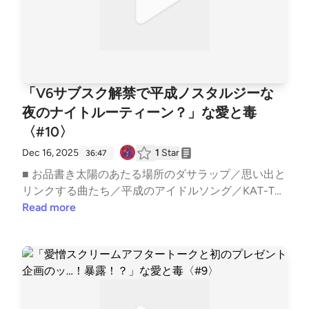
7lrPo5CLRKKqLO4tw9TjpA&amp;pi=5Vz1DxHRS_iGx
──────────────── ▼ あなたの「ちょっと聞い
てよ」なお便りを募集中！Googleフォーム: https://fo
rms.gle/1G4D3wSixDPhVGiw6 番組へのご意見・ご感
想・企画のアイデアなどございましたらぜひこちらま
でお寄せください。 ──────────────── ▼ 公式
「V6サブスク解禁で平成ノスタルジーな
HPhttps://aitodoku.com ▼ SNS番組公式X: https://tw
夜のナイトルーティーン？」な愛と毒
itter.com/snack_aitodokuゆきママX: https://twitter.c
〈#10〉
om/nara_deer18ゆきママInstagram: https://www.inst
agram.com/nara_deer18ゆきママTikTok: https://www.
Dec 16, 2025
1
Star
36:47
tiktok.com/@nara_deer18 ▼ note番組公式: https://no
■ お品書き太陽のあたる場所のダサラップ／思い出と
te.com/snack_ai_to_doku/ゆきママ: https://note.co
リンクする曲たち／平成のアイドルソング／KAT-TU
m/nara_deer18/収録後の裏話やアフタートーク、ママ
Nの海賊盤／10年ぶりに連絡した友人／現代アイドル
Read more
の本音は番組公式noteにてひっそり公開中！ ハッシ
病／幸せと愛／etc..━━━━━━━━━━━━━━━
ュタグ #あいどく でお口直しのご感想もお待ちして
━━━━━━スナック愛と毒 〜ゆきママの愛、届
おります。
く？〜━━━━━━━━━━━━━━━━━━━━━
■ オーディオドラマ企画 #Imagistreamオーディオコ
メンタリー付きプレイリスト: https://open.spotify.co
m/playlist/1SYiZpwV8QBf6k9qcXfMYG?si=7lrPo5CL