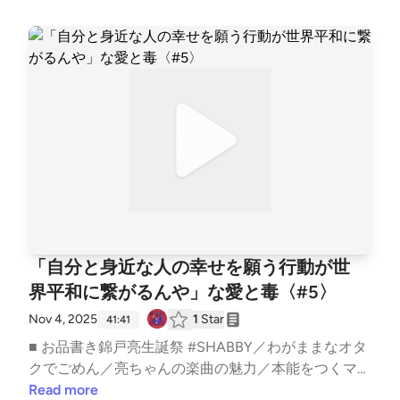
でお口直しのご感想もお待ちしております。
━━━━━━━━━━━━━━━━━━━スナック愛
と毒 〜ゆきママの愛、届く？〜━━━━━━━━━
━━━━━━━━━━━━ ■ オーディオドラマ企画 #
Imagistreamオーディオコメンタリー付きプレイリス
ト: https://open.spotify.com/playlist/1SYiZpwV8QBf6
k9qcXfMYG?si=7lrPo5CLRKKqLO4tw9TjpA&amp;pi=
5Vz1DxHRS_iGx ──────────────── ▼ あなた
の「ちょっと聞いてよ」なお便りを募集中！Google
フォーム: https://forms.gle/1G4D3wSixDPhVGiw6 番
組へのご意見・ご感想・企画のアイデアなどございま
したらぜひこちらまでお寄せください。 ────────
──────── ▼ 公式HPhttps://aitodoku.com ▼ SNS
「自分と身近な人の幸せを願う行動が世
番組公式X: https://twitter.com/snack_aitodokuゆきマ
界平和に繋がるんや」な愛と毒〈#5〉
マX: https://twitter.com/nara_deer18ゆきママInstagra
m: https://www.instagram.com/nara_deer18ゆきママ
Nov 4, 2025
1
Star
41:41
TikTok: https://www.tiktok.com/@nara_deer18 ▼ not
■ お品書き錦戸亮生誕祭 #SHABBY／わがままなオタ
e番組公式: https://note.com/snack_ai_to_doku/ゆき
クでごめん／亮ちゃんの楽曲の魅力／本能をつくマー
ママ: https://note.com/nara_deer18/収録後の裏話や
ケティング／オタクマインドで世界は平和になる／あ
Read more