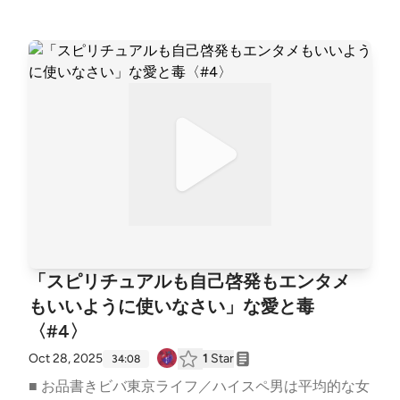
アフタートーク、ママの本音は番組公式noteにてひ
いどくでジャニオタナイト開催します／松竹座の支配
っそり公開中！ ハッシュタグ #あいどく でお口直し
人へ／アイドルビジネスの本質etc..━━━━━━━━
のご感想もお待ちしております。
━━━━━━━━━━━━━スナック愛と毒 〜ゆき
ママの愛、届く？〜━━━━━━━━━━━━━━━
━━━━━━ ■ オーディオドラマ企画 #Imagistream
オーディオコメンタリー付きプレイリスト: https://op
en.spotify.com/playlist/1SYiZpwV8QBf6k9qcXfMYG?
si=7lrPo5CLRKKqLO4tw9TjpA&amp;pi=5Vz1DxHRS_i
Gx ──────────────── ▼ あなたの「ちょっと聞
いてよ」なお便りを募集中！Googleフォーム: http
s://forms.gle/1G4D3wSixDPhVGiw6 番組へのご意
見・ご感想・企画のアイデアなどございましたらぜひ
こちらまでお寄せください。 ───────────────
「スピリチュアルも自己啓発もエンタメ
─ ▼ 公式HPhttps://aitodoku.com ▼ SNS番組公式X:
もいいように使いなさい」な愛と毒
https://twitter.com/snack_aitodokuゆきママX: http
〈#4〉
s://twitter.com/nara_deer18ゆきママInstagram: http
s://www.instagram.com/nara_deer18ゆきママTikTok:
Oct 28, 2025
1
Star
34:08
https://www.tiktok.com/@nara_deer18 ▼ note番組公
■ お品書きビバ東京ライフ／ハイスペ男は平均的な女
式: https://note.com/snack_ai_to_doku/ゆきママ: http