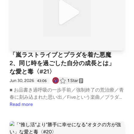
「嵐ラストライブとプラダを着た悪魔
2、同じ時を過ごした自分の成長とは」
な愛と毒〈#21〉
Jun 30, 2026
1
Star
43:06
■ お品書き過呼吸の一歩手前／強制終了の荒治療／青
春に刻み込まれた思い出／Fiveという楽曲／プラダを
着た悪魔2／20年前の思い出と20年分の変化／誰にも
Read more
奪われないもの／男の器がコンタクトケース（片目）
のジジイ／見えてる世界が違う人etc.. ━━━━━━
━━━━━━━━━━━━━━━スナック愛と毒 〜
ゆきママの愛、届く？〜━━━━━━━━━━━━━