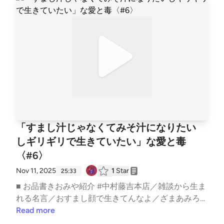
━━━スナック愛と毒 〜ゆきママの愛、届く？〜━
━━━━━━━━━━━━━━━━━━━ ▼ あなた
━━━━━━━━━━━━━━━━━━━━ ■ オー
の「ちょっと聞いてよ」なお便りを募集中！Google
ディオドラマ企画 #Imagistreamオーディオコメンタ
フォーム: https://forms.gle/1G4D3wSixDPhVGiw6 番
リー付きプレイリスト: https://open.spotify.com/playl
組へのご意見・ご感想・企画のアイデアなどございま
ist/1SYiZpwV8QBf6k9qcXfMYG?si=7lrPo5CLRKKqLO
したらぜひこちらまでお寄せください。 ────────
4tw9TjpA&amp;pi=5Vz1DxHRS_iGx ───────────
──────── ▼ 公式HPhttps://aitodoku.com ▼ SNS
───── ▼ あなたの「ちょっと聞いてよ」なお便りを
番組公式X: https://twitter.com/snack_aitodokuゆきマ
募集中！Googleフォーム: https://forms.gle/1G4D3w
マX: https://twitter.com/nara_deer18ゆきママInstagra
SixDPhVGiw6 番組へのご意見・ご感想・企画のアイ
m: https://www.instagram.com/nara_deer18ゆきママ
デアなどございましたらぜひこちらまでお寄せくださ
TikTok: https://www.tiktok.com/@nara_deer18 ▼ not
い。 ──────────────── ▼ 公式HPhttps://aitod
「すまし汁じゃなくてみそ汁になりたい
e番組公式: https://note.com/snack_ai_to_doku/ゆき
oku.com ▼ SNS番組公式X: https://twitter.com/snack
ママ: https://note.com/nara_deer18/収録後の裏話や
しギリギリで生きていたい」な愛と毒
_aitodokuゆきママX: https://twitter.com/nara_deer18
アフタートーク、ママの本音は番組公式noteにてひ
〈#6〉
ゆきママInstagram: https://www.instagram.com/nara
っそり公開中！ ハッシュタグ #あいどく #Imagistrea
_deer18ゆきママTikTok: https://www.tiktok.com/@na
Nov 11, 2025
1
Star
25:33
m でお口直しのご感想もお待ちしております。
ra_deer18 ▼ note番組公式: https://note.com/snack_a
■ お品書きおみや紹介 #中村藤吉本店／雑談から生ま
i_to_doku/ゆきママ: https://note.com/nara_deer18/収
れる名言／おすまし顔で生きてんなよ／ざまあみろっ
録後の裏話やアフタートーク、ママの本音は番組公式
て思っちゃう自分も愛おしい／だからって調子のんな
Read more
noteにてひっそり公開中！ ハッシュタグ #あいどく
よ／天界からの祝福／心の反応は修正できるetc..━━