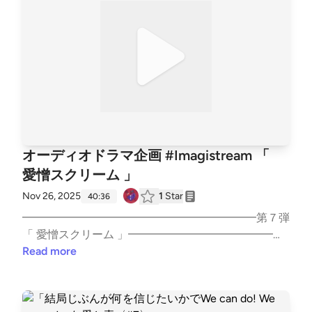
m/playlist/1SYiZpwV8QBf6k9qcXfMYG?si=7lrPo5CL
RKKqLO4tw9TjpA&amp;pi=5Vz1DxHRS_iGx ─────
─────────── ▼ あなたの「ちょっと聞いてよ」
なお便りを募集中！Googleフォーム: https://forms.gl
e/1G4D3wSixDPhVGiw6 番組へのご意見・ご感想・
企画のアイデアなどございましたらぜひこちらまでお
寄せください。 ──────────────── ▼ 公式HPht
tps://aitodoku.com ▼ SNS番組公式X: https://twitter.
com/snack_aitodokuゆきママX: https://twitter.com/n
オーディオドラマ企画 #Imagistream 「
ara_deer18ゆきママInstagram: https://www.instagra
愛憎スクリーム 」
m.com/nara_deer18ゆきママTikTok: https://www.tikt
ok.com/@nara_deer18 ▼ note番組公式: https://note.
Nov 26, 2025
1
Star
40:36
com/snack_ai_to_doku/ゆきママ: https://note.com/na
━━━━━━━━━━━━━━━━━━━━━第７弾
ra_deer18/収録後の裏話やアフタートーク、ママの本
「 愛憎スクリーム 」━━━━━━━━━━━━━━
音は番組公式noteにてひっそり公開中！ ハッシュタ
━━━━━━━ ▼ プレゼント企画の回答はこちらか
Read more
グ #あいどく でお口直しのご感想もお待ちしており
ら！https://forms.gle/yNC1Hue6ZikhfuVy9 ■ オーデ
ます。
ィオドラマ企画 #Imagistreamオーディオコメンタリ
ー付きプレイリスト: https://open.spotify.com/playlis