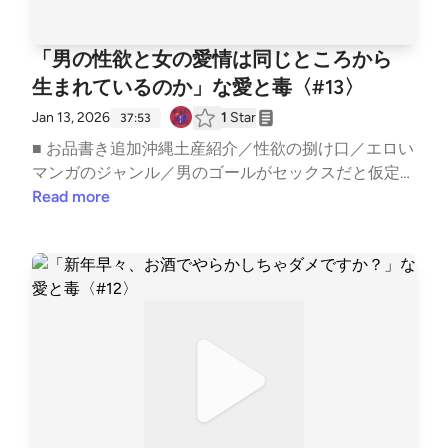
想・企画のアイデアなどございましたらぜひこちらま
でお寄せください。 ──────────────── ▼ 公式
「男の性欲と女の愛情は同じところから
HPhttps://aitodoku.com ▼ SNS番組公式X: https://tw
生まれているのか」な愛と毒〈#13〉
itter.com/snack_aitodokuゆきママX: https://twitter.c
om/nara_deer18ゆきママInstagram: https://www.inst
Jan 13, 2026
1
Star
37:53
agram.com/nara_deer18ゆきママTikTok: https://www.
■ お品書き追加沖縄土産紹介／性欲の捌け口／エロい
tiktok.com/@nara_deer18 ▼ note番組公式: https://no
マンガのジャンル／男のゴールがセックスだと仮定す
te.com/snack_ai_to_doku/ゆきママ: https://note.co
ると／それ本能ちゃう、錯覚や／与える喜び／現代に
Read more
m/nara_deer18/収録後の裏話やアフタートーク、ママ
残る狩猟本能とは／脳科学で証明してほしい／遺伝子
の本音は番組公式noteにてひっそり公開中！ ハッシ
を残したい、は本能か／女が浮気をするときetc..━━
ュタグ #あいどく でお口直しのご感想もお待ちして
━━━━━━━━━━━━━━━━━━━スナック愛
おります。
と毒 〜ゆきママの愛、届く？〜━━━━━━━━━
━━━━━━━━━━━━ ■ オーディオドラマ企画 #
Imagistreamオーディオコメンタリー付きプレイリス
ト: https://open.spotify.com/playlist/1SYiZpwV8QBf6
k9qcXfMYG?si=7lrPo5CLRKKqLO4tw9TjpA&amp;pi=
5Vz1DxHRS_iGx ──────────────── ▼ あなた
の「ちょっと聞いてよ」なお便りを募集中！Google