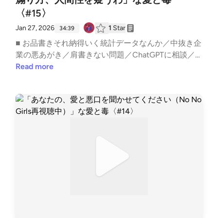
https://twitter.com/snack_aitodokuゆきママX: http
〈#15〉
s://twitter.com/nara_deer18ゆきママInstagram: http
s://www.instagram.com/nara_deer18ゆきママTikTok:
Jan 27, 2026
1
Star
34:39
https://www.tiktok.com/@nara_deer18 ▼ note番組公
■ お品書きそれ納得いく統計データなんか／中抜き企
式: https://note.com/snack_ai_to_doku/ゆきママ: http
業の悪あがき／肩書きない問題／ChatGPTに相談／
s://note.com/nara_deer18/収録後の裏話やアフタート
チヤホヤされたいんちゃう／承認欲求と自己顕示欲で
Read more
ーク、ママの本音は番組公式noteにてひっそり公開
やってない／ナイトスクープのヤングケアラー問題／
中！ ハッシュタグ #あいどく でお口直しのご感想も
かぐや姫は許せない／ジャケット届いたetc..━━━━
お待ちしております。
━━━━━━━━━━━━━━━━━スナック愛と毒
〜ゆきママの愛、届く？〜━━━━━━━━━━━━
━━━━━━━━━ ■ オーディオドラマ企画 #Imagis
treamオーディオコメンタリー付きプレイリスト: http
s://open.spotify.com/playlist/1SYiZpwV8QBf6k9qcXf
MYG?si=7lrPo5CLRKKqLO4tw9TjpA&amp;pi=5Vz1Dx
HRS_iGx ──────────────── ▼ あなたの「ちょ
っと聞いてよ」なお便りを募集中！Googleフォーム:
https://forms.gle/1G4D3wSixDPhVGiw6 番組へのご
意見・ご感想・企画のアイデアなどございましたらぜ