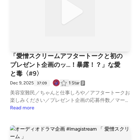
RKKqLO4tw9TjpA&amp;pi=5Vz1DxHRS_iGx ─────
─────────── ▼ あなたの「ちょっと聞いてよ」
なお便りを募集中！Googleフォーム: https://forms.gl
e/1G4D3wSixDPhVGiw6 番組へのご意見・ご感想・
企画のアイデアなどございましたらぜひこちらまでお
寄せください。 ──────────────── ▼ 公式HPht
tps://aitodoku.com ▼ SNS番組公式X: https://twitter.
「愛憎スクリームアフタートークと初の
com/snack_aitodokuゆきママX: https://twitter.com/n
プレゼント企画のッ…！暴露！？」な愛
ara_deer18ゆきママInstagram: https://www.instagra
と毒〈#9〉
m.com/nara_deer18ゆきママTikTok: https://www.tikt
ok.com/@nara_deer18 ▼ note番組公式: https://note.
Dec 9, 2025
1
Star
37:09
com/snack_ai_to_doku/ゆきママ: https://note.com/na
美容室難民／ちゃんと仕事しろや／アフタートークお
ra_deer18/収録後の裏話やアフタートーク、ママの本
楽しみください／プレゼント企画の応募件数／マーケ
音は番組公式noteにてひっそり公開中！ ハッシュタ
ティングの難しさetc..━━━━━━━━━━━━━━
Read more
グ #あいどく でお口直しのご感想もお待ちしており
━━━━━━━スナック愛と毒 〜ゆきママの愛、届
ます。
く？〜━━━━━━━━━━━━━━━━━━━━━
■ オーディオドラマ企画 #Imagistreamオーディオコ
メンタリー付きプレイリスト: https://open.spotify.co