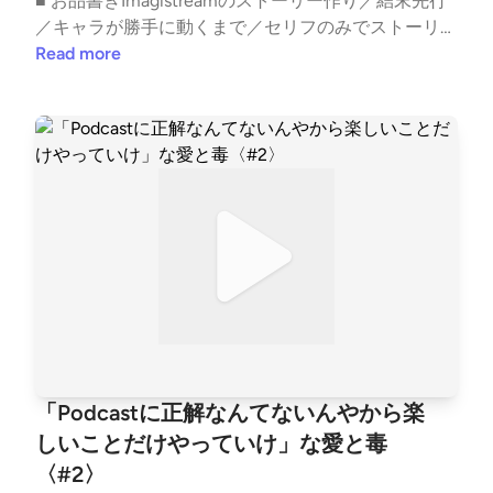
■ お品書きImagistreamのストーリー作り／結末先行
te.com/snack_ai_to_doku/ゆきママ: https://note.co
／キャラが勝手に動くまで／セリフのみでストーリー
m/nara_deer18/収録後の裏話やアフタートーク、ママ
を回す／テロップアンチ／リアルの追求／創作はパク
Read more
の本音は番組公式noteにてひっそり公開中！ ハッシ
リ／あいどく顧客はみんなイイヤツetc..━━━━━━
ュタグ #あいどく でお口直しのご感想もお待ちして
━━━━━━━━━━━━━━━スナック愛と毒 〜
おります。
ゆきママの愛、届く？〜━━━━━━━━━━━━━
━━━━━━━━ ■ オーディオドラマ企画 #Imagistr
eamオーディオコメンタリー付きプレイリスト: http
s://open.spotify.com/playlist/1SYiZpwV8QBf6k9qcXf
MYG?si=7lrPo5CLRKKqLO4tw9TjpA&amp;pi=5Vz1Dx
HRS_iGx ──────────────── ▼ あなたの「ちょ
っと聞いてよ」なお便りを募集中！Googleフォーム:
https://forms.gle/1G4D3wSixDPhVGiw6 番組へのご
意見・ご感想・企画のアイデアなどございましたらぜ
ひこちらまでお寄せください。 ──────────────
── ▼ 公式HPhttps://aitodoku.com ▼ SNS番組公式X:
「Podcastに正解なんてないんやから楽
https://twitter.com/snack_aitodokuゆきママX: http
しいことだけやっていけ」な愛と毒
s://twitter.com/nara_deer18ゆきママInstagram: http
〈#2〉
s://www.instagram.com/nara_deer18ゆきママTikTok: