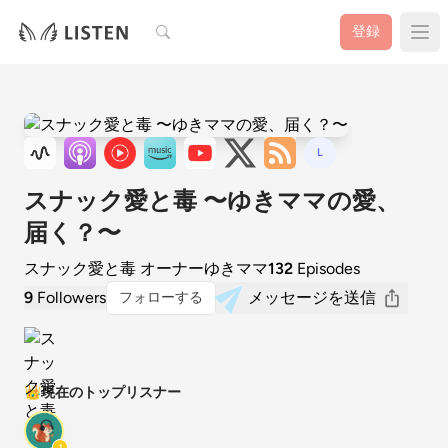
検索
登録
L
スナック愛と毒 〜ゆきママの愛、
届く？〜
スナック愛と毒 オーナーゆきママ
132
Episodes
9
Followers
メッセージを送信
フォローする
👑
現在のトップリスナー
1