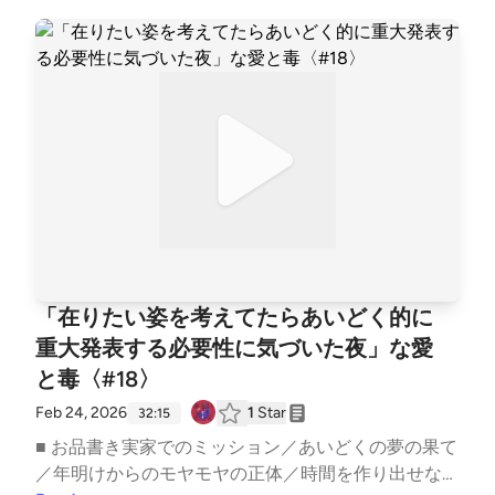
向き合うということ／傷ついた経験より大切なもの／
中！ ハッシュタグ #あいどく でお口直しのご感想も
学校には夏前に通いますetc..━━━━━━━━━━━
お待ちしております。
━━━━━━━━━━スナック愛と毒 〜ゆきママの
愛、届く？〜━━━━━━━━━━━━━━━━━━
━━━ ■ オーディオドラマ企画 #Imagistreamオーデ
ィオコメンタリー付きプレイリスト: https://open.spo
tify.com/playlist/1SYiZpwV8QBf6k9qcXfMYG?si=7lr
Po5CLRKKqLO4tw9TjpA&amp;pi=5Vz1DxHRS_iGx ─
─────────────── ▼ あなたの「ちょっと聞いて
よ」なお便りを募集中！Googleフォーム: https://for
ms.gle/1G4D3wSixDPhVGiw6 番組へのご意見・ご感
想・企画のアイデアなどございましたらぜひこちらま
「在りたい姿を考えてたらあいどく的に
でお寄せください。 ──────────────── ▼ 公式
重大発表する必要性に気づいた夜」な愛
HPhttps://aitodoku.com ▼ SNS番組公式X: https://tw
と毒〈#18〉
itter.com/snack_aitodokuゆきママX: https://twitter.c
om/nara_deer18ゆきママInstagram: https://www.inst
Feb 24, 2026
1
Star
32:15
agram.com/nara_deer18ゆきママTikTok: https://www.
■ お品書き実家でのミッション／あいどくの夢の果て
tiktok.com/@nara_deer18 ▼ note番組公式: https://no
／年明けからのモヤモヤの正体／時間を作り出せない
te.com/snack_ai_to_doku/ゆきママ: https://note.co