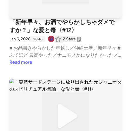
フォーム: https://forms.gle/1G4D3wSixDPhVGiw6 番
組へのご意見・ご感想・企画のアイデアなどございま
したらぜひこちらまでお寄せください。 ────────
「新年早々、お酒でやらかしちゃダメで
──────── ▼ 公式HPhttps://aitodoku.com ▼ SNS
すか？」な愛と毒〈#12〉
番組公式X: https://twitter.com/snack_aitodokuゆきマ
マX: https://twitter.com/nara_deer18ゆきママInstagra
Jan 6, 2026
2
Stars
28:46
m: https://www.instagram.com/nara_deer18ゆきママ
■ お品書きやらかした年越し／沖縄土産／新年早々 #
TikTok: https://www.tiktok.com/@nara_deer18 ▼ not
ふてほど 最高やった／ナニモノかになりたかった／2
e番組公式: https://note.com/snack_ai_to_doku/ゆき
026年、仕事の年／いつでもドアあっても就活しやん
Read more
ママ: https://note.com/nara_deer18/収録後の裏話や
／諦めない心は健在／希望の丘／Ren Nagaseの存在
アフタートーク、ママの本音は番組公式noteにてひ
／小さい頃は、神様がいてetc..━━━━━━━━━━
っそり公開中！ ハッシュタグ #あいどく でお口直し
━━━━━━━━━━━スナック愛と毒 〜ゆきママ
のご感想もお待ちしております。
の愛、届く？〜━━━━━━━━━━━━━━━━━
━━━━ ■ オーディオドラマ企画 #Imagistreamオー
ディオコメンタリー付きプレイリスト: https://open.s
potify.com/playlist/1SYiZpwV8QBf6k9qcXfMYG?si=
7lrPo5CLRKKqLO4tw9TjpA&amp;pi=5Vz1DxHRS_iGx
──────────────── ▼ あなたの「ちょっと聞い