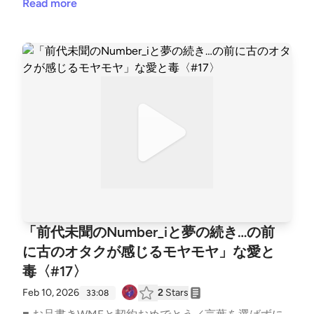
／やりたいことへの向き合い方／はじめての観劇／グ
Read more
m/nara_deer18/収録後の裏話やアフタートーク、ママ
ッバイハローProduce #脚光を浴びない女／感情が揺
の本音は番組公式noteにてひっそり公開中！ ハッシ
さぶられるとき／マーケティングに毒された世の中／
ュタグ #あいどく でお口直しのご感想もお待ちして
長いコンテンツを見る才能etc..━━━━━━━━━━
おります。
━━━━━━━━━━━スナック愛と毒 〜ゆきママ
の愛、届く？〜━━━━━━━━━━━━━━━━━
━━━━ ■ オーディオドラマ企画 #Imagistreamオー
ディオコメンタリー付きプレイリスト: https://open.s
potify.com/playlist/1SYiZpwV8QBf6k9qcXfMYG?si=
7lrPo5CLRKKqLO4tw9TjpA&amp;pi=5Vz1DxHRS_iGx
──────────────── ▼ あなたの「ちょっと聞い
てよ」なお便りを募集中！Googleフォーム: https://fo
rms.gle/1G4D3wSixDPhVGiw6 番組へのご意見・ご感
想・企画のアイデアなどございましたらぜひこちらま
「前代未聞のNumber_iと夢の続き…の前
でお寄せください。 ──────────────── ▼ 公式
に古のオタクが感じるモヤモヤ」な愛と
HPhttps://aitodoku.com ▼ SNS番組公式X: https://tw
毒〈#17〉
itter.com/snack_aitodokuゆきママX: https://twitter.c
om/nara_deer18ゆきママInstagram: https://www.inst
Feb 10, 2026
2
Stars
33:08
agram.com/nara_deer18ゆきママTikTok: https://www.