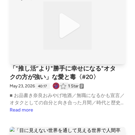
━━━━━━━━ ■ オーディオドラマ企画 #Imagistr
eamオーディオコメンタリー付きプレイリスト: http
s://open.spotify.com/playlist/1SYiZpwV8QBf6k9qcXf
MYG?si=7lrPo5CLRKKqLO4tw9TjpA&amp;pi=5Vz1Dx
HRS_iGx ──────────────── ▼ あなたの「ちょ
っと聞いてよ」なお便りを募集中！Googleフォーム:
https://forms.gle/1G4D3wSixDPhVGiw6 番組へのご
意見・ご感想・企画のアイデアなどございましたらぜ
ひこちらまでお寄せください。 ──────────────
「"推し活”より"勝手に幸せになる"オタ
── ▼ 公式HPhttps://aitodoku.com ▼ SNS番組公式X:
クの方が強い」な愛と毒〈#20〉
https://twitter.com/snack_aitodokuゆきママX: http
s://twitter.com/nara_deer18ゆきママInstagram: http
May 23, 2026
1
Star
40:17
s://www.instagram.com/nara_deer18ゆきママTikTok:
■ お品書き奈良おみやげ地酒／無職になるかも宣言／
https://www.tiktok.com/@nara_deer18 ▼ note番組公
オタクとしての自分と向き合った月間／時代と歴史が
式: https://note.com/snack_ai_to_doku/ゆきママ: http
違えばそりゃ分かり合えないことも多いやろ自分と違
Read more
s://note.com/nara_deer18/収録後の裏話やアフタート
うからってキレてくんな／toHEROes名古屋／CLASS
ーク、ママの本音は番組公式noteにてひっそり公開
SEVENに大感動／ウチらの世代がなんだかんだ最強
中！ ハッシュタグ #あいどく でお口直しのご感想も
／何事も結局楽しんだ人間が勝ちetc.. ━━━━━━