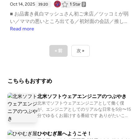
https://www.tiktok.com/@nara_deer18 ▼ note番組公
Oct 14, 2025
1
Star
39:20
式: https://note.com/snack_ai_to_doku/ゆきママ: http
■ お品書き眞白マッシュさん初ご来店／ツッコミが弱
s://note.com/nara_deer18/収録後の裏話やアフタート
い／ママの悪いところ出てる／初対面の会話／推しカ
ーク、ママの本音は番組公式noteにてひっそり公開
プという概念／ラブブを欲しがる奴／Podcasterとし
Read more
中！ ハッシュタグ #あいどく でお口直しのご感想も
てのルール／etc..━━━━━━━━━━━━━━━━
お待ちしております。
━━━━━スナック愛と毒 〜ゆきママの愛、届
く？〜━━━━━━━━━━━━━━━━━━━━━
« 前
次 »
■ オーディオドラマ企画 #Imagistreamオーディオコ
メンタリー付きプレイリスト: https://open.spotify.co
m/playlist/1SYiZpwV8QBf6k9qcXfMYG?si=7lrPo5CL
こちらもおすすめ
RKKqLO4tw9TjpA&amp;pi=5Vz1DxHRS_iGx ─────
─────────── ▼ あなたの「ちょっと聞いてよ」
なお便りを募集中！Googleフォーム: https://forms.gl
北米ソフトウェアエンジニアのつぶやき
e/1G4D3wSixDPhVGiw6 番組へのご意見・ご感想・
北米でソフトウェアエンジニアとして働く僕
が、エンジニアとしてのリアルな日常を5分〜15
企画のアイデアなどございましたらぜひこちらまでお
分でゆるくお届けする番組です ありがたいこと
寄せください。 ──────────────── ▼ 公式HPht
に現地の企業で5年ほどソフトウェアエンジニア
tps://aitodoku.com ▼ SNS番組公式X: https://twitter.
として働き、英語を使いながら生活してきまし
com/snack_aitodokuゆきママX: https://twitter.com/n
ひやむぎ屋へようこそ！
た。せっかくなので「海外でエンジニアをして