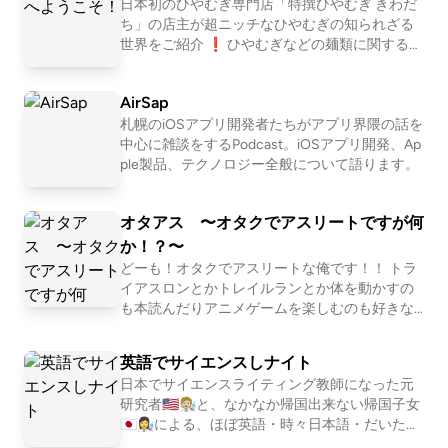
ara_deer18ゆきママInstagram: https://www.instagra
いる人が普段どんなことをしているのか」を、
日本初のひやむぎ専門店「特撰ひやむぎ きわだ
開発の出来事や働き方、北米での暮らしのエピ
ち」の店主が超ニッチなひやむぎの知られざる
m.com/nara_deer18ゆきママTikTok: https://www.tikt
ソードを交えながらシェアしていきます。 キラ
世界をご紹介 ❗ ひやむぎなどの麺類に関するこ
ok.com/@nara_deer18 ▼ note番組公式: https://note.
キラしてる部分もあれば想像以上臭くて地味だ
とやニッチな専門店を運営してみての気付きな
com/snack_ai_to_doku/ゆきママ: https://note.com/na
ったり、、そんなリアルを含めてお届けできた
どをざっくばらんにご紹介しています。 少しで
ra_deer18/収録後の裏話やアフタートーク、ママの本
AirSap
らと思っています。 海外でエンジニアとして働
も興味のある方はぜひチャンネル登録をお願い
音は番組公式noteにてひっそり公開中！ ハッシュタ
くことに興味がある人、海外生活に関心がある
します❗
札幌のiOSアプリ開発者たちがアプリ界隈の話を
人、そして今まさに海外に住んでいる人にとっ
中心に雑談をするPodcast。iOSアプリ開発、Ap
グ #あいどく でお口直しのご感想もお待ちしており
て、ちょっとした参考や気分転換になればうれ
ple製品、テクノロジー全般について語ります。
ます。
しいです 形式はまだ手探りですが、週〜月に1回
5〜10分ほどの長さでやっていけたらと思ってま
オタアス 〜オタクでアスリートですが何
す
か！？〜
どーも！オタクでアスリートな俺です！！ トラ
イアスロンとかトレイルランとか体を動かすの
も本読んだりアニメゲームを楽しむのも好きな
私が自由気ままに喋る番組です！ もし感想等あ
ればX（旧Twitter）であれば #オタアス でポ
英語でサイエンスしナイト
ストしてくれると嬉しいです。 https://listen.sty
日本でサイエンスライティング教師になった元
le/p/sharkn?e56sERa9
研究者🇺🇸🧑🏼‍🔬と、なかなか帰国出来ない帰国子女
🇯🇵👩‍🔬による、ほぼ英語・時々日本語・だいたい
サイエンスなゆるゆるポッドキャスト🎧🎙 Twit