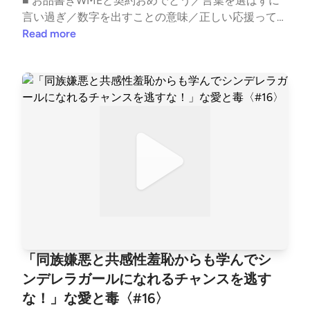
■ お品書きWMEと契約おめでとう／言葉を選ばずに
tiktok.com/@nara_deer18 ▼ note番組公式: https://no
言い過ぎ／数字を出すことの意味／正しい応援っての
te.com/snack_ai_to_doku/ゆきママ: https://note.co
はないとは思うんやけど／推し活じゃない理由／結果
Read more
m/nara_deer18/収録後の裏話やアフタートーク、ママ
を出す道筋って大事じゃない？／謎のファン同士の争
の本音は番組公式noteにてひっそり公開中！ ハッシ
い／アレとアレのせい／音楽もダンスも評論できる立
ュタグ #あいどく でお口直しのご感想もお待ちして
場ではないetc..━━━━━━━━━━━━━━━━━
おります。
━━━━スナック愛と毒 〜ゆきママの愛、届く？〜
━━━━━━━━━━━━━━━━━━━━━ ■ オ
ーディオドラマ企画 #Imagistreamオーディオコメン
タリー付きプレイリスト: https://open.spotify.com/pl
aylist/1SYiZpwV8QBf6k9qcXfMYG?si=7lrPo5CLRKKq
LO4tw9TjpA&amp;pi=5Vz1DxHRS_iGx ─────────
─────── ▼ あなたの「ちょっと聞いてよ」なお便
りを募集中！Googleフォーム: https://forms.gle/1G4
D3wSixDPhVGiw6 番組へのご意見・ご感想・企画の
アイデアなどございましたらぜひこちらまでお寄せく
「同族嫌悪と共感性羞恥からも学んでシ
ださい。 ──────────────── ▼ 公式HPhttps://a
ンデレラガールになれるチャンスを逃す
itodoku.com ▼ SNS番組公式X: https://twitter.com/s
な！」な愛と毒〈#16〉
nack_aitodokuゆきママX: https://twitter.com/nara_de