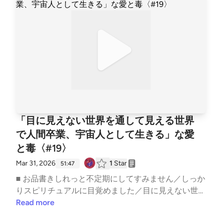
お待ちしております。
━━━━━━━━━━━━━━━スナック愛と毒 〜
ゆきママの愛、届く？〜━━━━━━━━━━━━━
━━━━━━━━ ■ オーディオドラマ企画 #Imagistr
eamオーディオコメンタリー付きプレイリスト: http
s://open.spotify.com/playlist/1SYiZpwV8QBf6k9qcXf
MYG?si=7lrPo5CLRKKqLO4tw9TjpA&amp;pi=5Vz1Dx
HRS_iGx ──────────────── ▼ あなたの「ちょ
っと聞いてよ」なお便りを募集中！Googleフォーム:
https://forms.gle/1G4D3wSixDPhVGiw6 番組へのご
意見・ご感想・企画のアイデアなどございましたらぜ
「目に見えない世界を通して見える世界
ひこちらまでお寄せください。 ──────────────
で人間卒業、宇宙人として生きる」な愛
── ▼ 公式HPhttps://aitodoku.com ▼ SNS番組公式X:
と毒〈#19〉
https://twitter.com/snack_aitodokuゆきママX: http
s://twitter.com/nara_deer18ゆきママInstagram: http
Mar 31, 2026
1
Star
51:47
s://www.instagram.com/nara_deer18ゆきママTikTok:
■ お品書きしれっと不定期にしてすみません／しっか
https://www.tiktok.com/@nara_deer18 ▼ note番組公
りスピリチュアルに目覚めました／目に見えない世界
式: https://note.com/snack_ai_to_doku/ゆきママ: http
を信じる方がハッピー／◯◯ちゃんが側にいてくれる
Read more
s://note.com/nara_deer18/収録後の裏話やアフタート
から／Twitterのクソリプ野郎に遭遇した！／自分と
ーク、ママの本音は番組公式noteにてひっそり公開