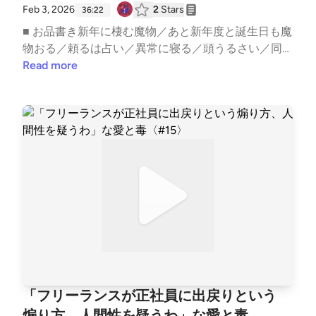
er18ゆきママInstagram: https://www.instagram.com/
Feb 3, 2026
2
Stars
36:22
nara_deer18ゆきママTikTok: https://www.tiktok.com/
■ お品書き新年に棲む魔物／あと新年度と誕生日も魔
@nara_deer18 ▼ note番組公式: https://note.com/sna
物おる／頼るは占い／異常に寝る／頭うるさい／同族
ck_ai_to_doku/ゆきママ: https://note.com/nara_deer1
嫌悪と共感性羞恥とに向き合うか／学校に馴染めなか
Read more
8/収録後の裏話やアフタートーク、ママの本音は番組
った＝会社員も向いてない説／女の時代／スターダム
公式noteにてひっそり公開中！ ハッシュタグ #あい
を駆け上がっていく姿に憧れるetc..━━━━━━━━
どく でお口直しのご感想もお待ちしております。
━━━━━━━━━━━━━スナック愛と毒 〜ゆき
ママの愛、届く？〜━━━━━━━━━━━━━━━
━━━━━━ ■ オーディオドラマ企画 #Imagistream
オーディオコメンタリー付きプレイリスト: https://op
en.spotify.com/playlist/1SYiZpwV8QBf6k9qcXfMYG?
si=7lrPo5CLRKKqLO4tw9TjpA&amp;pi=5Vz1DxHRS_i
Gx ──────────────── ▼ あなたの「ちょっと聞
いてよ」なお便りを募集中！Googleフォーム: http
s://forms.gle/1G4D3wSixDPhVGiw6 番組へのご意
見・ご感想・企画のアイデアなどございましたらぜひ
こちらまでお寄せください。 ───────────────
「フリーランスが正社員に出戻りという
─ ▼ 公式HPhttps://aitodoku.com ▼ SNS番組公式X:
煽り方、人間性を疑うわ」な愛と毒