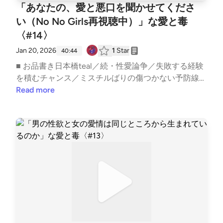
ひこちらまでお寄せください。 ──────────────
「あなたの、愛と悪口を聞かせてくださ
── ▼ 公式HPhttps://aitodoku.com ▼ SNS番組公式X:
い（No No Girls再視聴中）」な愛と毒
https://twitter.com/snack_aitodokuゆきママX: http
〈#14〉
s://twitter.com/nara_deer18ゆきママInstagram: http
s://www.instagram.com/nara_deer18ゆきママTikTok:
Jan 20, 2026
1
Star
40:44
https://www.tiktok.com/@nara_deer18 ▼ note番組公
■ お品書き日本橋teal／続・性愛論争／失敗する経験
式: https://note.com/snack_ai_to_doku/ゆきママ: http
を積むチャンス／ミスチルばりの傷つかない予防線／
s://note.com/nara_deer18/収録後の裏話やアフタート
陽キャの無自覚な攻撃／人間なら言葉で伝えろ／ネッ
Read more
ーク、ママの本音は番組公式noteにてひっそり公開
トと実際会ったときでキャラ違う人／変人互助会の創
中！ ハッシュタグ #あいどく でお口直しのご感想も
設／人の悪口インタビューetc..━━━━━━━━━━
お待ちしております。
━━━━━━━━━━━スナック愛と毒 〜ゆきママ
の愛、届く？〜━━━━━━━━━━━━━━━━━
━━━━ ■ オーディオドラマ企画 #Imagistreamオー
ディオコメンタリー付きプレイリスト: https://open.s
potify.com/playlist/1SYiZpwV8QBf6k9qcXfMYG?si=
7lrPo5CLRKKqLO4tw9TjpA&pi=5Vz1DxHRS_iGx ───
───────────── ▼ あなたの「ちょっと聞いて
よ」なお便りを募集中！Googleフォーム: https://for
ms.gle/1G4D3wSixDPhVGiw6 番組へのご意見・ご感