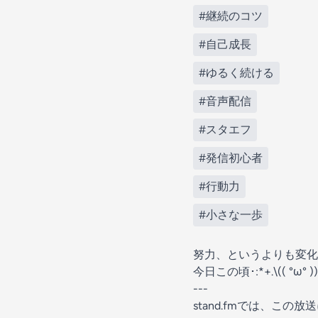
#継続のコツ
#自己成長
#ゆるく続ける
#音声配信
#スタエフ
#発信初心者
#行動力
#小さな一歩
努力、というよりも変化
今日この頃･:*+.\(( °ω° ))/.:
---
stand.fmでは、こ