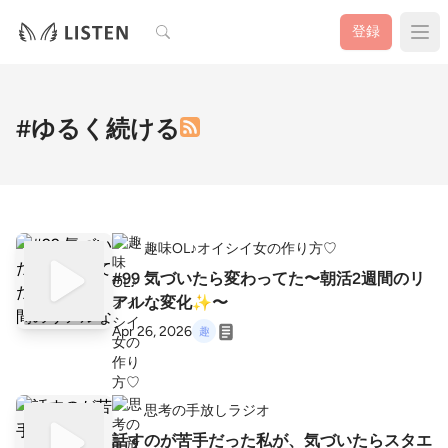
検索
登録
#ゆるく続ける
趣味OL♪オイシイ女の作り方♡
#99 気づいたら変わってた〜朝活2週間のリ
アルな変化✨〜
Apr 26, 2026
思考の手放しラジオ
話すのが苦手だった私が、気づいたらスタエ