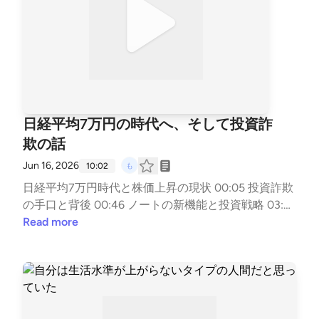
日経平均7万円の時代へ、そして投資詐
欺の話
Jun 16, 2026
10:02
日経平均7万円時代と株価上昇の現状 00:05 投資詐欺
の手口と背後 00:46 ノートの新機能と投資戦略 03:55
投資における長期視点とリスク管理 06:49 エンディ
Read more
ング 09:44 ▼note https://note.com/mzk_mzk ▼もず
くの名刺 https://lit.link/mzkminimal ▼LINEスタンプ
https://line.me/S/sticker/33818014/?lang=ja&utm_so
urce=gnsh_stickerDetail ▼副業noteの教科書 https://
amzn.to/4nTPKYh ▼ FIREの結論 https://amzn.to/4kyj