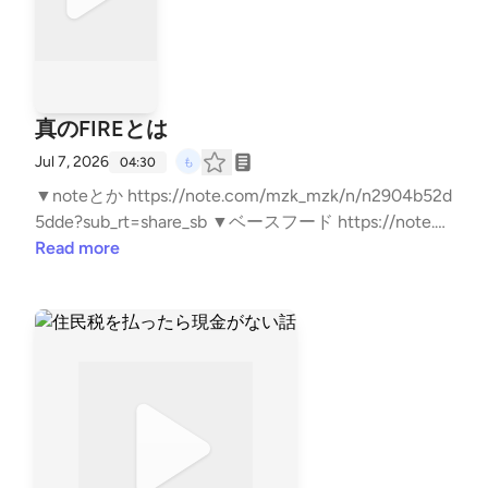
真のFIREとは
Jul 7, 2026
04:30
▼noteとか https://note.com/mzk_mzk/n/n2904b52d
5dde?sub_rt=share_sb ▼ベースフード https://note.c
om/mzk_mzk/n/n945ee361ee33 ▼note https://note.
Read more
com/mzk_mzk ▼もずくの名刺 https://lit.link/mzkmin
imal ▼LINEスタンプ https://line.me/S/sticker/33818
014/?lang=ja&utm_source=gnsh_stickerDetail ▼副業
noteの教科書 https://amzn.to/4nTPKYh ▼ FIREの結
論 https://amzn.to/4kyjN6Z