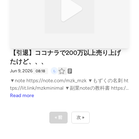
【引退】ココナラで200万以上売り上げ
たけど、、、
Jun 9, 2026
08:18
▼note https://note.com/mzk_mzk ▼もずくの名刺 ht
tps://lit.link/mzkminimal ▼副業noteの教科書 https://
amzn.to/4nTPKYh ▼ FIREの結論 https://amzn.to/4kyj
Read more
N6Z ▼無職戦略 https://amzn.to/4mwERvV ▼自己紹
介 https://note.com/mzk_mzk/n/n8d383c0e9a98 ▼
ココナラはこちら https://coconala.com/users/34151
« 前
次 »
63 #FIRE #無職 #フリーランス #Kindle #note