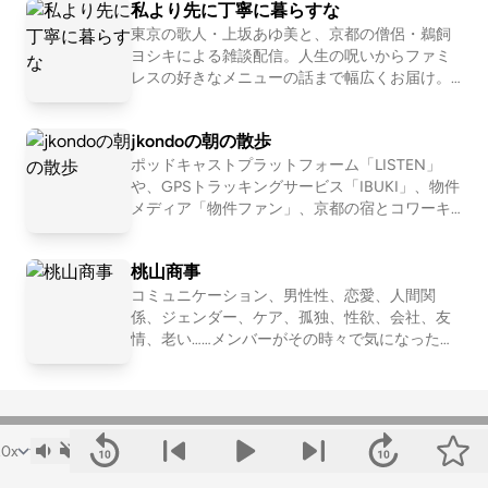
私より先に丁寧に暮らすな
OND所属。IBUKI事業担当営業・テクニカルデ
eetingtakumi 📩シットとシッポへの問い合わせ
ィレクター 中川和美 OND所属。IBUKI担当。ト
はコチラ
東京の歌人・上坂あゆ美と、京都の僧侶・鵜飼
レイルランナー
ヨシキによる雑談配信。人生の呪いからファミ
レスの好きなメニューの話まで幅広くお届け。
【初めての方におすすめ回】 #30 お菓子が人間
だったら誰と付き合いたいか真剣に考える http
jkondoの朝の散歩
s://open.spotify.com/episode/751EzuNXjpgP2i5
3P7OtX7?si=XxN2eddURsas_JWE6KFu-A #163
ポッドキャストプラットフォーム「LISTEN」
恋愛ってマーージでクソだと思っている人の話
や、GPSトラッキングサービス「IBUKI」、物件
https://open.spotify.com/episode/1WgeglhRT5
メディア「物件ファン」、京都の宿とコワーキ
GQfqzkBO2bNF?si=1l0b2OBlTJq 📩おたより宛
ング施設「UNKNOWN KYOTO」を運営する近
先 https://forms.gle/E6oFMLDcrJhUH2g57 番
藤淳也（jkondo）が、朝の散歩をしたりしなが
桃山商事
組公式SNS https://x.com/yori_suna （インス
ら、日々の出来事や考えたことを語ります。
タもある） 🚗🚥番組公式コミュニティ http
コミュニケーション、男性性、恋愛、人間関
s://rooom.listen.style/p/ 📨その他、番組へのお
係、ジェンダー、ケア、孤独、性欲、会社、友
問い合わせはコチラまで yorisuna24@gmail.co
情、老い……メンバーがその時々で気になったテ
m
ーマを１つ設定して、モヤモヤを言語化してい
くNEOな座談Podcastです。2011〜2016年「二
軍ラジオ」(ApplePodcast)、2017〜2024年「恋
愛よももやまばなし」(ニコ生→Podcast)を配信
していました。清田隆之(文筆業)、森田(会社
員)、ワッコ(会社員)、さとう(会社員)の４人で