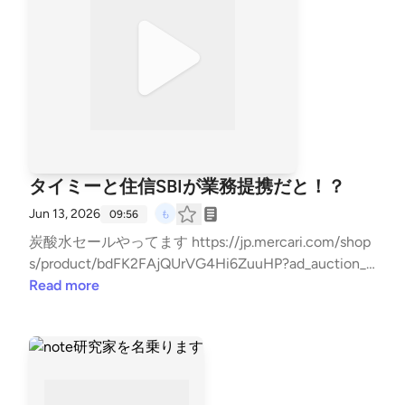
タイミーと住信SBIが業務提携だと！？
Jun 13, 2026
09:56
炭酸水セールやってます https://jp.mercari.com/shop
s/product/bdFK2FAjQUrVG4Hi6ZuuHP?ad_auction_i
d=HkzPvDNqwAqtdaDPd4nHeh-1&ad_auction_unit_i
Read more
d=F8Vhpo6nfpPJZCmqyEa2F9&ad_id=CFbaCRXiQcr
zU8GPz8sBFR&afid=8475086039 ▼note質問箱 http
s://note.com/qa/mzk_mzk ▼Threads https://www.thr
eads.com/@mzk_fire ▼メンバーシップ説明 https://n
ote.com/mzk_mzk/n/n2904b52d5dde?sub_rt=share_