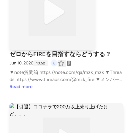
ゼロからFIREを目指すならどうする？
Jun 10, 2026
10:52
▼note質問箱 https://note.com/qa/mzk_mzk ▼Threa
ds https://www.threads.com/@mzk_fire ▼メンバー
シップ説明 https://note.com/mzk_mzk/n/n2904b52d
Read more
5dde?sub_rt=share_sb ▼ベースフード https://note.c
om/mzk_mzk/n/n945ee361ee33 ▼note https://note.
com/mzk_mzk ▼もずくの名刺 https://lit.link/mzkmin
imal