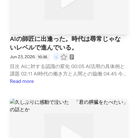
AIの師匠に出逢った。時代は尋常じゃな
いレベルで進んでいる。
Jun 23, 2026
10:36
目次 AIに対する認識の変化 00:05 AI活用の具体例と
課題 02:11 AI時代の働き方と人間との協働 04:45 今後
のAI活用と情報発信 06:37 AI時代における格差と自身
Read more
の役割 09:01 ▼note https://note.com/mzk_mzk ▼も
ずくの名刺 https://lit.link/mzkminimal ▼LINEスタン
プ https://line.me/S/sticker/33818014/?lang=ja&utm
_source=gnsh_stickerDetail ▼副業noteの教科書 http
s://amzn.to/4nTPKYh ▼ FIREの結論 https://amzn.to/
4kyjN6Z ▼無職戦略 https://amzn.to/4mwERvV ▼自
己紹介 https://note.com/mzk_mzk/n/n8d383c0e9a9