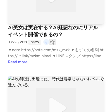
AI美女は実在する？AI疑惑なのにリアル
イベント開催できるの？
Jun 26, 2026
08:25
▼note https://note.com/mzk_mzk ▼もずくの名刺 ht
tps://lit.link/mzkminimal ▼LINEスタンプ https://line.
me/S/sticker/33818014/?lang=ja&utm_source=gnsh_
Read more
stickerDetail ▼副業noteの教科書 https://amzn.to/4n
TPKYh ▼ FIREの結論 https://amzn.to/4kyjN6Z ▼無職
戦略 https://amzn.to/4mwERvV ▼自己紹介 https://n
ote.com/mzk_mzk/n/n8d383c0e9a98