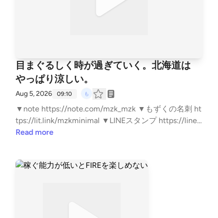
目まぐるしく時が過ぎていく。北海道は
やっぱり涼しい。
Aug 5, 2026
09:10
▼note https://note.com/mzk_mzk ▼もずくの名刺 ht
tps://lit.link/mzkminimal ▼LINEスタンプ https://line.
me/S/sticker/33818014/?lang=ja&utm_source=gnsh_
Read more
stickerDetail ▼副業noteの教科書 https://amzn.to/4n
TPKYh ▼ FIREの結論 https://amzn.to/4kyjN6Z ▼無職
戦略 https://amzn.to/4mwERvV ▼自己紹介 https://n
ote.com/mzk_mzk/n/n8d383c0e9a98