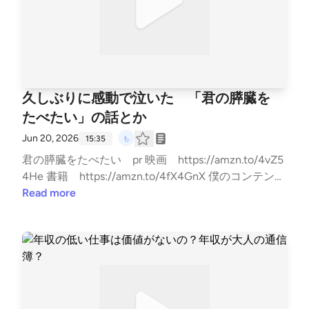
8 ▼ココナラはこちら https://coconala.com/users/34
15163
久しぶりに感動で泣いた 「君の膵臓を
たべたい」の話とか
Jun 20, 2026
15:35
君の膵臓をたべたい pr 映画 https://amzn.to/4vZ5
4He 書籍 https://amzn.to/4fX4GnX 僕のコンテンツ
▼note https://note.com/mzk_mzk ▼もずくの名刺 ht
Read more
tps://lit.link/mzkminimal ▼LINEスタンプ https://line.
me/S/sticker/33818014/?lang=ja&utm_source=gnsh_
stickerDetail ▼副業noteの教科書 https://amzn.to/4n
TPKYh ▼ FIREの結論 https://amzn.to/4kyjN6Z