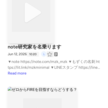
sb ▼ベースフード https://note.com/mzk_mzk/n/n94
5ee361ee33 ▼note https://note.com/mzk_mzk ▼も
ずくの名刺 https://lit.link/mzkminimal ▼LINEスタン
プ https://line.me/S/sticker/33818014/?lang=ja&utm
_source=gnsh_stickerDetail
note研究家を名乗ります
Jun 12, 2026
10:20
▼note https://note.com/mzk_mzk ▼もずくの名刺 ht
tps://lit.link/mzkminimal ▼LINEスタンプ https://line.
me/S/sticker/33818014/?lang=ja&utm_source=gnsh_
Read more
stickerDetail ▼副業noteの教科書 https://amzn.to/4n
TPKYh ▼ FIREの結論 https://amzn.to/4kyjN6Z ▼無職
戦略 https://amzn.to/4mwERvV ▼自己紹介 https://n
ote.com/mzk_mzk/n/n8d383c0e9a98 ▼ココナラは
こちら https://coconala.com/users/3415163