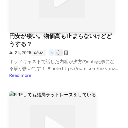
円安が凄い。物価高も止まらないけどど
うする？
Jul 24, 2026
08:32
ポッドキャストで話した内容が夕方のnote記事にな
る事が多いです！ ▼note https://note.com/mzk_mzk
▼もずくの名刺 https://lit.link/mzkminimal ▼LINEス
Read more
タンプ https://line.me/S/sticker/33818014/?lang=ja&
utm_source=gnsh_stickerDetail ▼副業noteの教科書
https://amzn.to/4nTPKYh ▼ FIREの結論 https://amz
n.to/4kyjN6Z ▼無職戦略 https://amzn.to/4mwERvV
▼自己紹介 https://note.com/mzk_mzk/n/n8d383c0e
9a98 ▼ココナラはこちら https://coconala.com/user
s/3415163