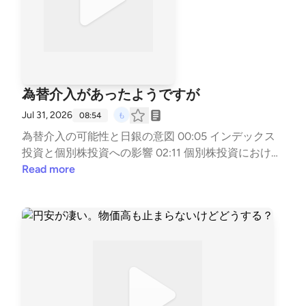
為替介入があったようですが
Jul 31, 2026
08:54
為替介入の可能性と日銀の意図 00:05 インデックス
投資と個別株投資への影響 02:11 個別株投資における
注意点と推奨銘柄 02:57 投資を楽しむことの重要性 0
Read more
6:47 ノートメンバーシップの案内 08:29 ▼note http
s://note.com/mzk_mzk ▼もずくの名刺 https://lit.lin
k/mzkminimal ▼LINEスタンプ https://line.me/S/stick
er/33818014/?lang=ja&utm_source=gnsh_stickerDet
ail ▼副業noteの教科書 https://amzn.to/4nTPKYh ▼ F
IREの結論 https://amzn.to/4kyjN6Z ▼無職戦略 http
s://amzn.to/4mwERvV