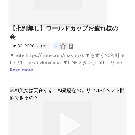
【批判無し】ワールドカップお疲れ様の
会
Jun 30, 2026
09:01
▼note https://note.com/mzk_mzk ▼もずくの名刺 ht
tps://lit.link/mzkminimal ▼LINEスタンプ https://line.
me/S/sticker/33818014/?lang=ja&utm_source=gnsh_
Read more
stickerDetail ▼副業noteの教科書 https://amzn.to/4n
TPKYh ▼ FIREの結論 https://amzn.to/4kyjN6Z ▼無職
戦略 https://amzn.to/4mwERvV