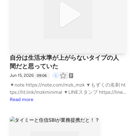
N6Z ▼無職戦略 https://amzn.to/4mwERvV
自分は生活水準が上がらないタイプの人
間だと思っていた
Jun 15, 2026
09:06
▼note https://note.com/mzk_mzk ▼もずくの名刺 ht
tps://lit.link/mzkminimal ▼LINEスタンプ https://line.
me/S/sticker/33818014/?lang=ja&utm_source=gnsh_
Read more
stickerDetail ▼副業noteの教科書 https://amzn.to/4n
TPKYh ▼ FIREの結論 https://amzn.to/4kyjN6Z ▼無職
戦略 https://amzn.to/4mwERvV ▼自己紹介 https://n
ote.com/mzk_mzk/n/n8d383c0e9a98