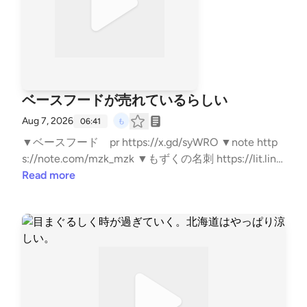
ベースフードが売れているらしい
Aug 7, 2026
06:41
▼ベースフード pr https://x.gd/syWRO ▼note http
s://note.com/mzk_mzk ▼もずくの名刺 https://lit.lin
k/mzkminimal ▼LINEスタンプ https://line.me/S/stick
Read more
er/33818014/?lang=ja&utm_source=gnsh_stickerDet
ail ▼副業noteの教科書 https://amzn.to/4nTPKYh ▼ F
IREの結論 https://amzn.to/4kyjN6Z ▼無職戦略 http
s://amzn.to/4mwERvV ▼自己紹介 https://note.com/
mzk_mzk/n/n8d383c0e9a98