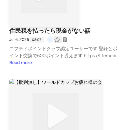
住民税を払ったら現金がない話
Jul 6, 2026
08:07
ニフティポイントクラブ認定ユーザーです 登録とポ
イント交換で600ポイント貰えます https://lifemedia.j
p/entry/3481638/welcome ▼note https://note.com/
Read more
mzk_mzk ▼もずくの名刺 https://lit.link/mzkminimal
▼LINEスタンプ https://line.me/S/sticker/33818014/?
lang=ja&utm_source=gnsh_stickerDetail ▼副業note
の教科書 https://amzn.to/4nTPKYh ▼ FIREの結論 htt
ps://amzn.to/4kyjN6Z ▼無職戦略 https://amzn.to/4m
wERvV ▼自己紹介 https://note.com/mzk_mzk/n/n8d
383c0e9a98 ▼ココナラはこちら https://coconala.co
m/users/3415163