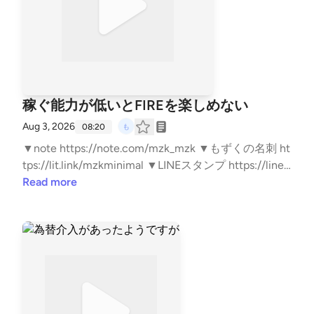
稼ぐ能力が低いとFIREを楽しめない
Aug 3, 2026
08:20
▼note https://note.com/mzk_mzk ▼もずくの名刺 ht
tps://lit.link/mzkminimal ▼LINEスタンプ https://line.
me/S/sticker/33818014/?lang=ja&utm_source=gnsh_
Read more
stickerDetail ▼副業noteの教科書 https://amzn.to/4n
TPKYh ▼ FIREの結論 https://amzn.to/4kyjN6Z ▼無職
戦略 https://amzn.to/4mwERvV