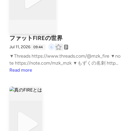
ファットFIREの世界
Jul 11, 2026
09:44
▼Threads https://www.threads.com/@mzk_fire ▼no
te https://note.com/mzk_mzk ▼もずくの名刺 http
s://lit.link/mzkminimal ▼LINEスタンプ https://line.m
Read more
e/S/sticker/33818014/?lang=ja&utm_source=gnsh_st
ickerDetail ▼副業noteの教科書 https://amzn.to/4nTP
KYh ▼ FIREの結論 https://amzn.to/4kyjN6Z ▼無職戦
略 https://amzn.to/4mwERvV