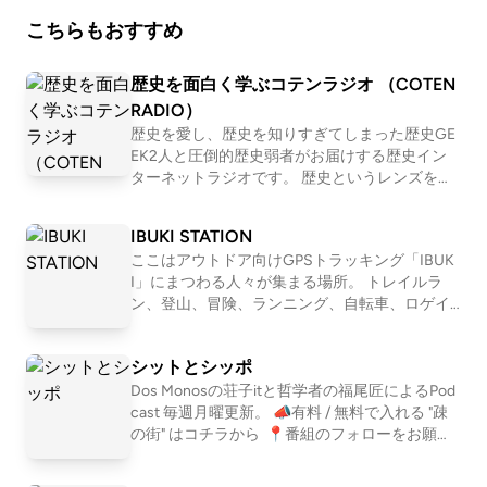
こちらもおすすめ
歴史を面白く学ぶコテンラジオ （COTEN
RADIO）
歴史を愛し、歴史を知りすぎてしまった歴史GE
EK2人と圧倒的歴史弱者がお届けする歴史イン
ターネットラジオです。 歴史というレンズを通
して「人間とは何か」「私たち現代人の抱える
悩み」「世の中の流れ」を痛快に読み解いてい
IBUKI STATION
く！？ 笑いあり、涙ありの新感覚・歴史キュレ
ここはアウトドア向けGPSトラッキング「IBUK
ーションプログラム！ ☆Apple &amp; Spotify Po
I」にまつわる人々が集まる場所。 トレイルラ
dcast 部門別ランキング１位獲得！ ☆ジャパン
ン、登山、冒険、ランニング、自転車、ロゲイ
ポッドキャストアワード2019 大賞&amp;Spotify
ニング、、 スタイルは数あれど、共通している
賞 ダブル受賞！ ※正式名称は「古典ラジオ」で
のは自然を楽しみ、そして人とのつながりも楽
はなく「コテンラジオ」です ーーー COTEN RA
シットとシッポ
しむ姿勢。 自然を目一杯楽しみ、苦しみなが
DIO is an entertainment radio talk program for hi
ら、人と接する喜びにも気付く。 アウトドアを
Dos Monosの荘子itと哲学者の福尾匠によるPod
story , published by the crazy history geeks grou
満喫するみなさんが、ほっとできるIBUKI STATI
cast 毎週月曜更新。 📣有料 / 無料で入れる "疎
p "COTEN" in Japan. ☆Apple &amp; Spotify Podc
ONです。 IBUKI https://ibuki.run/ 近藤淳也 IBU
の街" はコチラから ⁠ 📍番組のフォローをお願い
ast in Japan category ranking No.1 ! ☆Japan Pod
KIを提供する株式会社OND代表。ポッドキャス
します https://linktr.ee/shitshippo 📍X シットと
cast Awards 2019 Grand prize and Spotify prize !
トプラットフォーム「LISTEN」も展開 桑原佑輔
シッポ @shitshippo 荘子it @ZoZhit 福尾匠 @tw