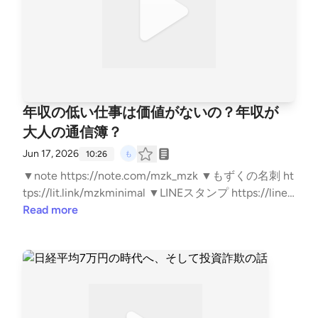
年収の低い仕事は価値がないの？年収が
大人の通信簿？
Jun 17, 2026
10:26
▼note https://note.com/mzk_mzk ▼もずくの名刺 ht
tps://lit.link/mzkminimal ▼LINEスタンプ https://line.
me/S/sticker/33818014/?lang=ja&utm_source=gnsh_
Read more
stickerDetail ▼副業noteの教科書 https://amzn.to/4n
TPKYh ▼ FIREの結論 https://amzn.to/4kyjN6Z ▼無職
戦略 https://amzn.to/4mwERvV ▼自己紹介 https://n
ote.com/mzk_mzk/n/n8d383c0e9a98 ▼ココナラは
こちら https://coconala.com/users/3415163 #FIRE #
無職 #フリーランス #Kindle #note