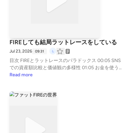
FIREしても結局ラットレースをしている
Jul 23, 2026
09:31
目次 FIREとラットレースのパラドックス 00:05 SNS
での資産額比較と価値観の多様性 01:05 お金を使うこ
との重要性と自分なりの満足点 03:37 FIRE後の働き
Read more
方と人生設計 05:49 資産額の限界と自分らしい生き
方 07:41 ▼note https://note.com/mzk_mzk ▼もずく
の名刺 https://lit.link/mzkminimal ▼LINEスタンプ htt
ps://line.me/S/sticker/33818014/?lang=ja&utm_sourc
e=gnsh_stickerDetail ▼副業noteの教科書 https://am
zn.to/4nTPKYh ▼ FIREの結論 https://amzn.to/4kyjN6
Z ▼無職戦略 https://amzn.to/4mwERvV ▼自己紹介
https://note.com/mzk_mzk/n/n8d383c0e9a98