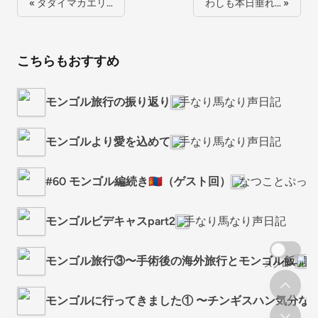
« タダイマカエリ…
わしも本日垂れ… »
こちらもおすすめ
モンゴル旅行の振り返り
手なり馬なり声日記
モンゴルより愛を込めて
手なり馬なり声日記
#60 モンゴル編続き🇲🇳（ゲスト回）
なつことぷっ
モンゴルビデキャスpart2
手なり馬なり声日記
モンゴル旅行③〜手術後の海外旅行とモンゴル飯
職
スクロール
モンゴルに行ってきました① 〜チンギスハン気分な