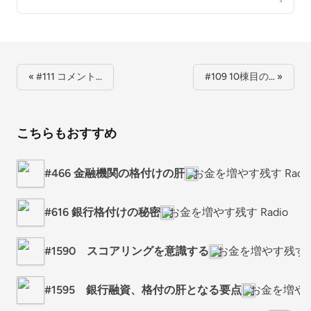
« #111 コメント…
#109 10棟目の… »
こちらもおすすめ
#466 金融機関の格付けの肝
お金を増やす残す Radi
#616 銀行格付けの秘密
お金を増やす残す Radio
#1590 スコアリングを意識する
お金を増やす残す R
#1595 銀行融資、格付の肝となる要点
お金を増やす残