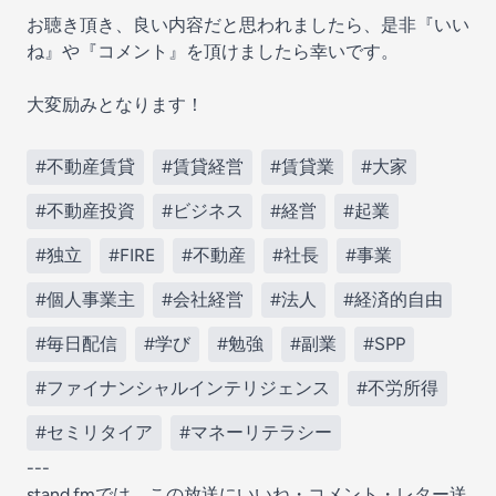
お聴き頂き、良い内容だと思われましたら、是非『いい
ね』や『コメント』を頂けましたら幸いです。
大変励みとなります！
#不動産賃貸
#賃貸経営
#賃貸業
#大家
#不動産投資
#ビジネス
#経営
#起業
#独立
#FIRE
#不動産
#社長
#事業
#個人事業主
#会社経営
#法人
#経済的自由
#毎日配信
#学び
#勉強
#副業
#SPP
#ファイナンシャルインテリジェンス
#不労所得
#セミリタイア
#マネーリテラシー
---
stand.fmでは、この放送にいいね・コメント・レター送