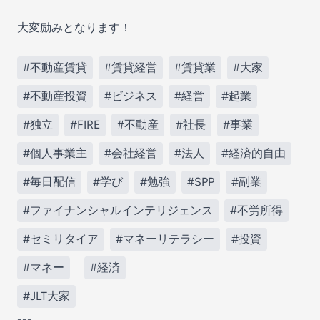
大変励みとなります！
#不動産賃貸
#賃貸経営
#賃貸業
#大家
#不動産投資
#ビジネス
#経営
#起業
#独立
#FIRE
#不動産
#社長
#事業
#個人事業主
#会社経営
#法人
#経済的自由
#毎日配信
#学び
#勉強
#SPP
#副業
#ファイナンシャルインテリジェンス
#不労所得
#セミリタイア
#マネーリテラシー
#投資
#マネー
#経済
#JLT大家
---