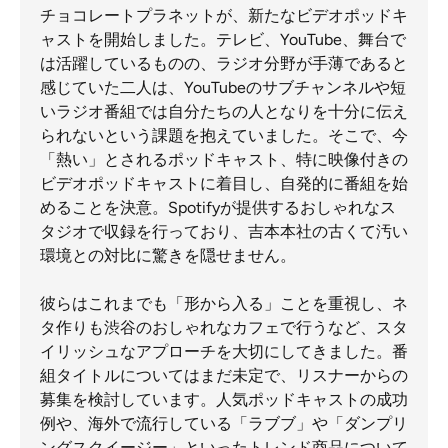
チョコレートプラネットが、新たなビデオポッドキ
ャストを開始しました。テレビ、YouTube、舞台で
は活躍しているものの、ラジオ分野が手薄であると
感じていた二人は、YouTubeのサブチャンネルや短
いラジオ番組では自分たちの人となりを十分に伝え
られないという課題を抱えていました。そこで、今
「熱い」とされるポッドキャスト、特に映像付きの
ビデオポッドキャストに着目し、自発的に番組を始
めることを決意。Spotifyが提供するおしゃれなス
タジオで収録を行っており、吉本本社の古くて汚い
環境との対比に驚きを隠せません。
彼らはこれまでも「形から入る」ことを重視し、ネ
タ作りも渋谷のおしゃれなカフェで行うなど、スタ
イリッシュなアプローチを大切にしてきました。番
組タイトルについてはまだ未定で、リスナーからの
募集を検討しています。人気ポッドキャストの成功
例や、海外で流行している「ラブブ」や「ダンプリ
ングスクイージー」といったトレンド商品について