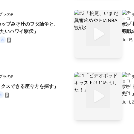
プラのP
カップみそ汁のフタ論争と、
#3
たいハワイ駅伝」
観戦
Jul 15
プラのP
ックスできる座り方を探す」
#1
た！
Jul 1,